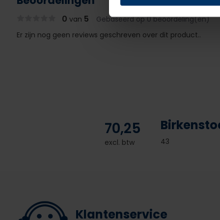
Beoordelingen
0
5
van
Gebaseerd op 0 beoordeling(en)
Er zijn nog geen reviews geschreven over dit product..
Birkensto
70,25
43
excl. btw
Klantenservice