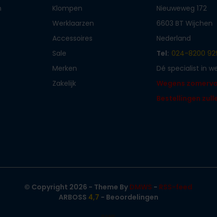
n
Klompen
Nieuweweg 172
Werklaarzen
6603 BT Wijchen
Accessoires
Nederland
Sale
Tel:
024-8200 92
Merken
Dé specialist in 
Zakelijk
Wegens zomervaka
Bestellingen zul
© Copyright 2026 - Theme By
DMWS
-
RSS-feed
ARBOSS
4,7
- Beoordelingen