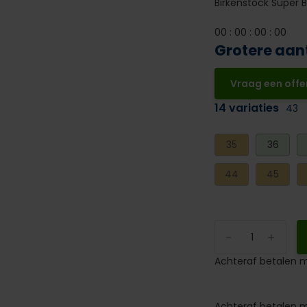
Birkenstock Super B
0
0
:
0
0
:
0
0
:
0
0
Grotere aan
Vraag een offe
14 variaties
43
35
36
44
45
-
+
Achteraf betalen m
Achteraf betalen m