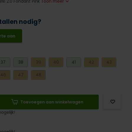
irki 2.0 Fondant Pink
Toon meer
tallen nodig?
rte aan
37
38
39
40
41
42
43
46
47
48
Toevoegen aan winkelwagen
ogelijk!
ogelijk!