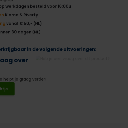
op werkdagen besteld voor 16:00u
en
Klarna & Riverty
ing
vanaf € 50,- (NL)
innen 30 dagen (NL)
verkrijgbaar in de volgende uitvoeringen:
raag over
 helpt je graag verder!
htje