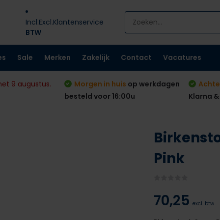
Incl.
Excl.
Klantenservice
BTW
es
Sale
Merken
Zakelijk
Contact
Vacatures
met 9 augustus.
Morgen in huis
op werkdagen
Achte
besteld voor 16:00u
Klarna &
Birkensto
Pink
70,25
excl. btw