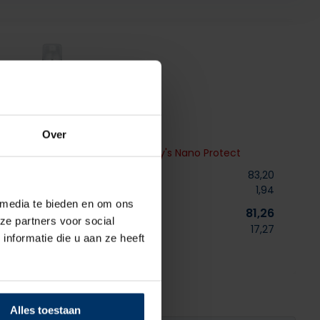
% korting op Nano protect
Over
 Birki 2.0 Fondant Pink +
Shoeboy's Nano Protect
Normaal:
83,20
Je bespaart
1,94
 media te bieden en om ons
Combideal:
81,26
ze partners voor social
excl. btw
17,27
nformatie die u aan ze heeft
Niet op voorraad
Alles toestaan