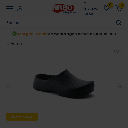
0
0
Incl.
Excl.
BTW
Morgen in huis
op werkdagen besteld voor 16:00u
Home
Uitverkoop!