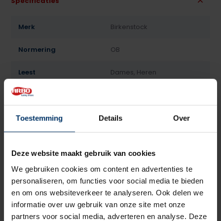
Specificaties
Merk
Birkenstock
Normering
OB
Leest
Dames, Heren
Model
Klomp
Sluiting
Geen
Toestemming
Details
Over
Bovenmateriaal
PU
Deze website maakt gebruik van cookies
Voering
Geen
We gebruiken cookies om content en advertenties te
personaliseren, om functies voor social media te bieden
Neusbeveiliging
Staal
en om ons websiteverkeer te analyseren. Ook delen we
informatie over uw gebruik van onze site met onze
Zoolbeveiliging
Geen
partners voor social media, adverteren en analyse. Deze