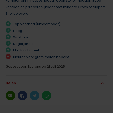
kampterrein in het bos. Ideaal, geen stof of modder. Goed
voetbed en prijs vergelijkbaar met mindere Crocs of slippers.
Snel geleverd
+
Top Voetbed (uitneembaar)
+
Hoog
+
Wasbaar
+
Degelijkheid
+
Multifunctioneel
-
Kleuren voor grote maten beperkt
Gepost door: Laurens op 21 Juli 2025
Delen