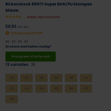
Birkenstock 68071 Super Birki PU klompen
blauw
Bekijk alles Klompen
58,82
excl. btw
Uitverkoop OP=OP
0
0
:
0
0
:
0
0
:
0
0
Grotere aantallen nodig?
Vraag een offerte aan
13 variaties
38
36
37
38
39
40
41
42
43
44
45
46
47
48