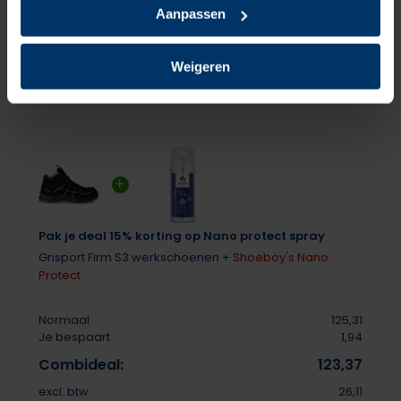
Aanpassen
Delen
Weigeren
Pak je deal 15% korting op Nano protect spray
Grisport Firm S3 werkschoenen +
Shoeboy's Nano
Protect
Normaal:
125,31
Je bespaart
1,94
Combideal:
123,37
excl. btw
26,11