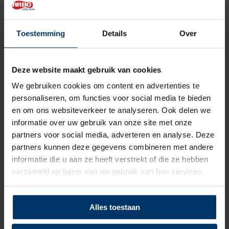
Zoolbeveiliging
Kunststof
Zoolmateriaal
Rubber/PU
Toestemming
Details
Over
Antislip
Ja
Deze website maakt gebruik van cookies
Antistatisch, ESD, Kruipneus,
Overige specificaties
We gebruiken cookies om content en advertenties te
Metaalvrij
personaliseren, om functies voor social media te bieden
en om ons websiteverkeer te analyseren. Ook delen we
Kleur
Zwart
informatie over uw gebruik van onze site met onze
partners voor social media, adverteren en analyse. Deze
Beoordelingen
partners kunnen deze gegevens combineren met andere
informatie die u aan ze heeft verstrekt of die ze hebben
verzameld op basis van uw gebruik van hun services.
0
5
Gebaseerd op 0 beoordeling(en)
van
Schrijf je eigen review
Alles toestaan
Er zijn nog geen reviews geschreven over dit product..