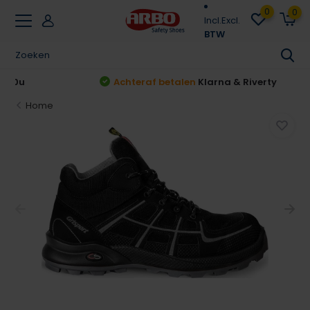
0
0
Incl.
Excl.
BTW
Achteraf betalen
Klarna & Riverty
Home