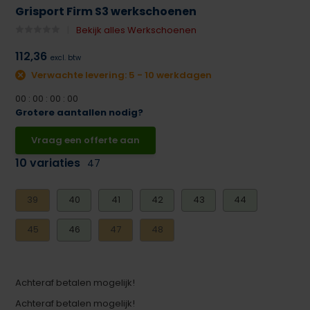
Grisport Firm S3 werkschoenen
Bekijk alles Werkschoenen
112,36
excl. btw
Verwachte levering: 5 - 10 werkdagen
0
0
:
0
0
:
0
0
:
0
0
Grotere aantallen nodig?
Vraag een offerte aan
10 variaties
47
39
40
41
42
43
44
45
46
47
48
Achteraf betalen mogelijk!
Achteraf betalen mogelijk!