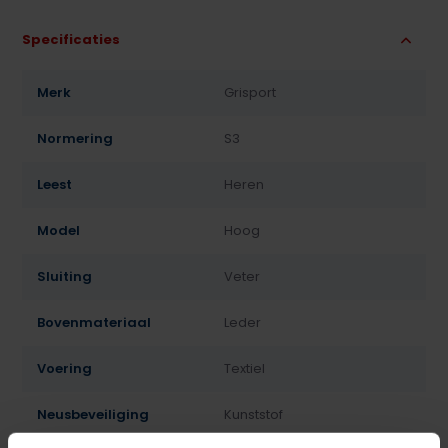
Specificaties
Merk
Grisport
Normering
S3
Leest
Heren
Model
Hoog
Sluiting
Veter
Bovenmateriaal
Leder
Voering
Textiel
Neusbeveiliging
Kunststof