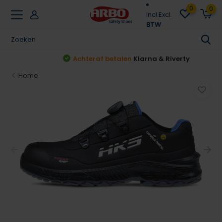
0
0
Incl.
Excl.
BTW
Achteraf betalen
Klarna & Riverty
Home