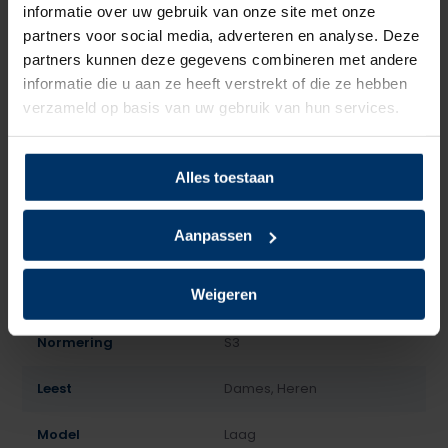
van onze andere producten, dan kun je altijd contact
informatie over uw gebruik van onze site met onze
opnemen met een van onze specialisten.
partners voor social media, adverteren en analyse. Deze
partners kunnen deze gegevens combineren met andere
Categorie:
HKS werkschoenen
informatie die u aan ze heeft verstrekt of die ze hebben
verzameld op basis van uw gebruik van hun services.
Alles toestaan
Aanpassen
Specificaties
Weigeren
Merk
HKS
Normering
S3
Leest
Dames, Heren
Model
Laag