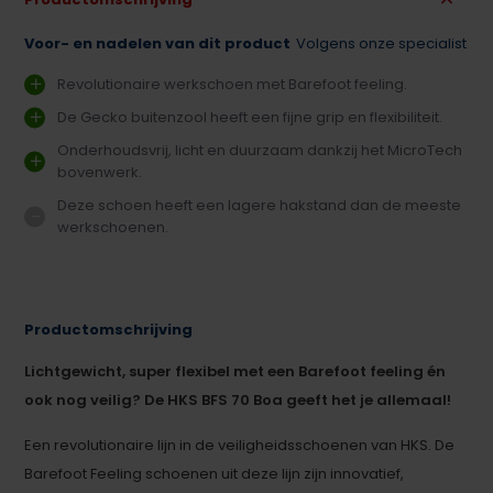
Voor- en nadelen van dit product
Volgens onze specialist
Revolutionaire werkschoen met Barefoot feeling.
De Gecko buitenzool heeft een fijne grip en flexibiliteit.
Onderhoudsvrij, licht en duurzaam dankzij het MicroTech
bovenwerk.
Deze schoen heeft een lagere hakstand dan de meeste
werkschoenen.
Productomschrijving
Lichtgewicht, super flexibel met een Barefoot feeling én
ook nog veilig? De HKS BFS 70 Boa geeft het je allemaal!
Een revolutionaire lijn in de veiligheidsschoenen van HKS. De
Barefoot Feeling schoenen uit deze lijn zijn innovatief,