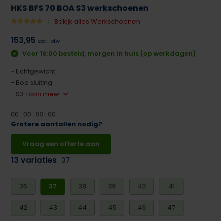
HKS BFS 70 BOA S3 werkschoenen
Bekijk alles Werkschoenen
153,95
excl. btw
Voor 16:00 besteld, morgen in huis (op werkdagen)
- Lichtgewicht
- Boa sluiting
- S3
Toon meer
0
0
:
0
0
:
0
0
:
0
0
Grotere aantallen nodig?
Vraag een offerte aan
13 variaties
37
36
37
38
39
40
41
42
43
44
45
46
47