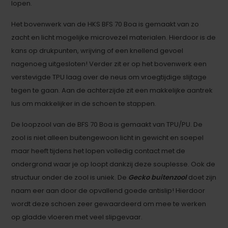
lopen.
Het bovenwerk van de HKS BFS 70 Boa is gemaakt van zo
zacht en licht mogelijke microvezel materialen. Hierdoor is de
kans op drukpunten, wrijving of een knellend gevoel
nagenoeg uitgesloten! Verder zit er op het bovenwerk een
verstevigde TPU laag over de neus om vroegtijdige slijtage
tegen te gaan. Aan de achterzijde zit een makkelijke aantrek
lus om makkelijker in de schoen te stappen.
De loopzool van de BFS 70 Boa is gemaakt van TPU/PU. De
zool is niet alleen buitengewoon licht in gewicht en soepel
maar heeft tijdens het lopen volledig contact met de
ondergrond waar je op loopt dankzij deze souplesse. Ook de
structuur onder de zool is uniek. De
Gecko buitenzool
doet zijn
naam eer aan door de opvallend goede antislip! Hierdoor
wordt deze schoen zeer gewaardeerd om mee te werken
op gladde vloeren met veel slipgevaar.