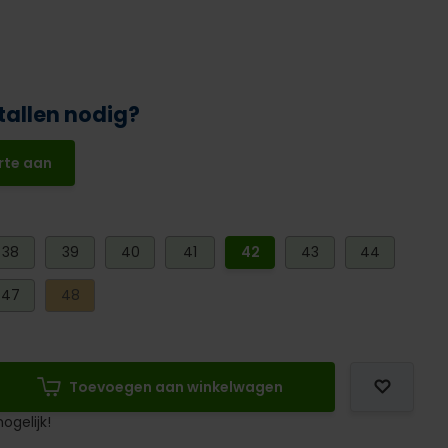
tallen nodig?
rte aan
38
39
40
41
42
43
44
47
48
Toevoegen aan winkelwagen
ogelijk!