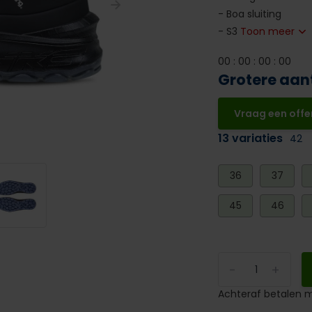
- Boa sluiting
- S3
Toon meer
0
0
:
0
0
:
0
0
:
0
0
Grotere aan
Vraag een offe
13 variaties
42
36
37
45
46
-
+
Achteraf betalen m