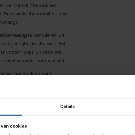
ort! De HKS BFS 70 Boa is een
 Deze werkschoen sluit als een
n draagt.
efoot Feeling
te benaderen. Dit
uw bij veiligheidsschoenen. Het
ote voeten loopt. Dit betekent
t meest soepele materiaal ooit!
 werkschoenen doorgaans
chten daar omheen ontlast
. Daarnaast traint deze
Details
ht en licht mogelijke
rijving of een knellend gevoel
 van cookies
verstevigde TPU laag over de