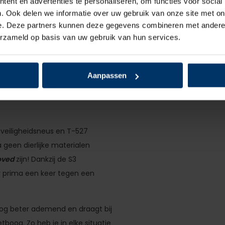
ent en advertenties te personaliseren, om functies voor social
ijde zit een makkelijke aantrek
. Ook delen we informatie over uw gebruik van onze site met on
e. Deze partners kunnen deze gegevens combineren met andere i
erzameld op basis van uw gebruik van hun services.
ool is niet alleen buitengewoon
lledig contact met de
 structuur onder de zool is
Aanpassen
opvallend goede antislip!
werken op gladde vloeren met
 veiligheidsneus en T-527
 geen dierlijke materialen
oved
zijn! Dankzij de S3
r prima een keer tegen een
og beter ademend en draagt ​​bij
boog. Zo heb je in elke situatie