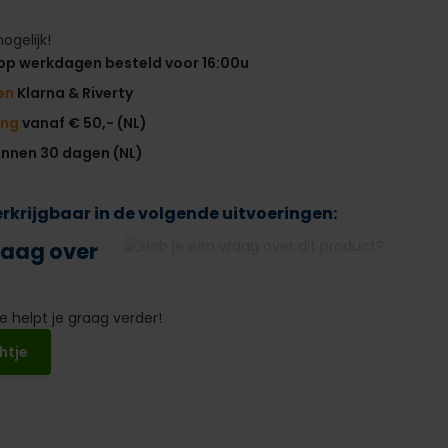
ogelijk!
op werkdagen besteld voor 16:00u
en
Klarna & Riverty
ing
vanaf € 50,- (NL)
innen 30 dagen (NL)
verkrijgbaar in de volgende uitvoeringen:
raag over
 helpt je graag verder!
htje