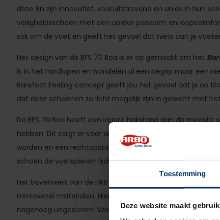
deze lijn zijn innovatief, vooruitstrevend en uniek in hun so
veiligheidsschoen met een unieke pasvorm en loopcomfort.
sok om de voet en geeft het gevoel dat niets aan je voete
Het design van de BFS 70 Boa is er op gemaakt om het
Bar
is in het hardlopen en wandelen al een begrip maar een nie
Barefoot Feeling concept geeft jou het gevoel dat je op bl
dat deze schoenen zo licht mogelijk zijn in gewicht met he
De BFS 70 Boa heeft een lagere hakstand dan de meeste
hebben. Dit zorgt er voor dat de wervelkolom en de gewri
worden en een rechtopstaande houding wordt gestimuleerd
schoen de voetspieren tijdens het lopen.
Toestemming
Het bovenwerk van de HKS BFS 70 Boa is gemaakt van zo zac
microvezel materialen. Hierdoor is de kans op drukpunten, w
Deze website maakt gebruik
nagenoeg uitgesloten! Verder zit er op het bovenwerk een 