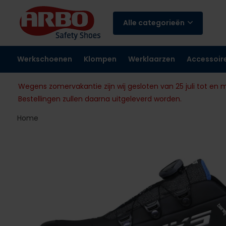
Alle categorieën
Werkschoenen
Klompen
Werklaarzen
Accessoir
Wegens zomervakantie zijn wij gesloten van 25 juli tot en 
Bestellingen zullen daarna uitgeleverd worden.
Home