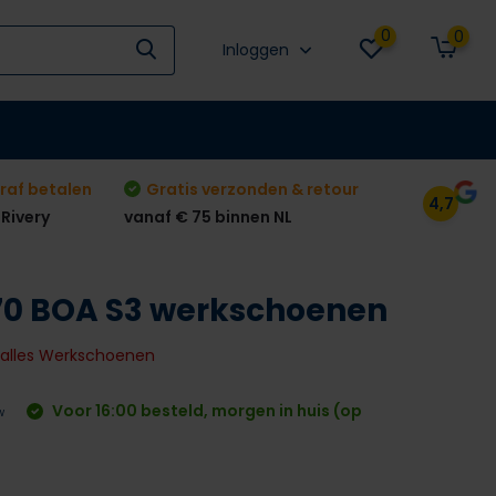
0
0
Inloggen
raf betalen
Gratis verzonden & retour
4,7
 Rivery
vanaf € 75 binnen NL
70 BOA S3 werkschoenen
k alles Werkschoenen
Voor 16:00 besteld, morgen in huis (op
w