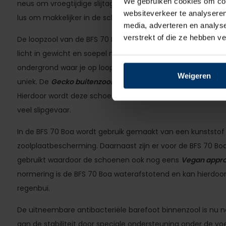
We gebruiken cookies om cont
neus om vroegtijdige slijtage tegen te gaan. Aan de achterz
websiteverkeer te analyseren
lus om makkelijker in de schoen te stappen.
media, adverteren en analys
verstrekt of die ze hebben v
De loopzool van de BFS 70 Boa is gemaakt van TPU/PU. De z
licht in gewicht en soepel maar heeft tijdens het lopen vo
ondergrond waar je op loopt dankzij deze souplesse. Ook de
Weigeren
uniek. De
Gecko buitenzool
doet zijn naam eer aan door de 
Hierdoor wordt deze schoen zeer gewaardeerd om mee te 
veel slipgevaar.
In de BFS 70 Boa wordt gebruik gemaakt van een kunststof
zoolplaatbescherming. Daarnaast zijn er voor de BFS 70 Boa
gebruikt waardoor de schoenen ook nog eens
Vegan appr
normering is de BFS 70 Boa waterafstotend en kan hierdoo
regenbui.
De uitneembare antibacteriële barefoot binnenzool is nu n
aan de stabiliteit door speciale ondersteuning onder de voet