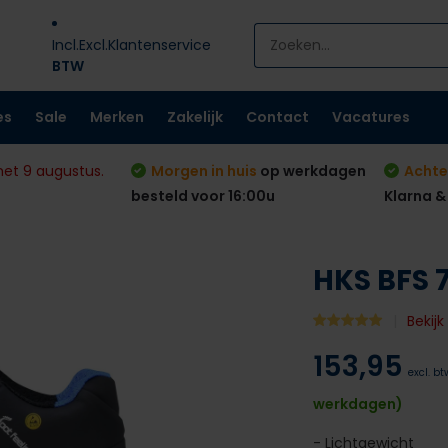
Incl.
Excl.
Klantenservice
BTW
es
Sale
Merken
Zakelijk
Contact
Vacatures
met 9 augustus.
Morgen in huis
op werkdagen
Achte
besteld voor 16:00u
Klarna &
HKS BFS 
Bekij
153,95
excl. bt
werkdagen)
- Lichtgewicht