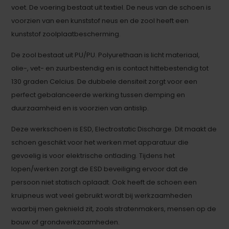
voet. De voering bestaat uit textiel. De neus van de schoen is
voorzien van een kunststof neus en de zool heeft een
kunststof zoolplaatbescherming.
De zool bestaat uit PU/PU. Polyurethaan is licht materiaal,
olie-, vet- en zuurbestendig en is contact hittebestendig tot
130 graden Celcius. De dubbele densiteit zorgt voor een
perfect gebalanceerde werking tussen demping en
duurzaamheid en is voorzien van antislip.
Deze werkschoen is ESD, Electrostatic Discharge. Dit maakt de
schoen geschikt voor het werken met apparatuur die
gevoelig is voor elektrische ontlading. Tijdens het
lopen/werken zorgt de ESD beveiliging ervoor dat de
persoon niet statisch oplaadt. Ook heeft de schoen een
kruipneus wat veel gebruikt wordt bij werkzaamheden
waarbij men geknield zit, zoals stratenmakers, mensen op de
bouw of grondwerkzaamheden.