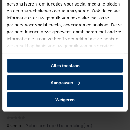
personaliseren, om functies voor social media te bieden
Voering
Textiel
en om ons websiteverkeer te analyseren. Ook delen we
informatie over uw gebruik van onze site met onze
Neusbeveiliging
Kunststof
partners voor social media, adverteren en analyse. Deze
partners kunnen deze gegevens combineren met andere
Zoolbeveiliging
Kunststof
informatie die u aan ze heeft verstrekt of die ze hebben
verzameld op basis van uw gebruik van hun services.
Zoolmateriaal
PU/PU
Antislip
Ja
Alles toestaan
Overige specificaties
ESD, Kruipneus
Aanpassen
Kleur
Zwart
Weigeren
Beoordelingen
0
5
Gebaseerd op 0 beoordeling(en)
van