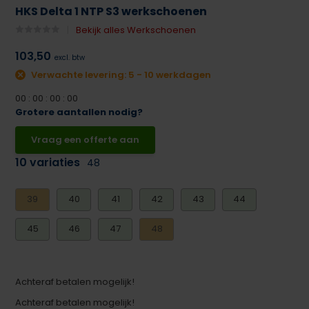
HKS Delta 1 NTP S3 werkschoenen
Bekijk alles Werkschoenen
103,50
excl. btw
Verwachte levering: 5 - 10 werkdagen
0
0
:
0
0
:
0
0
:
0
0
Grotere aantallen nodig?
Vraag een offerte aan
10 variaties
48
39
40
41
42
43
44
45
46
47
48
Achteraf betalen mogelijk!
Achteraf betalen mogelijk!