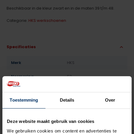
Beschikbaar in de kleur zwart en in de maten 39 t/m 48.
Categorie:
HKS werkschoenen
Specificaties
Merk
HKS
Normering
S3
Leest
Heren
Toestemming
Details
Over
Model
Hoog
Sluiting
Veter
Deze website maakt gebruik van cookies
We gebruiken cookies om content en advertenties te
Bovenmateriaal
Leder