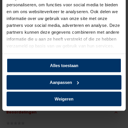
personaliseren, om functies voor social media te bieden
Bovenmateriaal
Leder
en om ons websiteverkeer te analyseren. Ook delen we
Voering
Textiel
informatie over uw gebruik van onze site met onze
partners voor social media, adverteren en analyse. Deze
Neusbeveiliging
Staal
partners kunnen deze gegevens combineren met andere
informatie die u aan ze heeft verstrekt of die ze hebben
Zoolbeveiliging
Kunststof
verzameld op basis van uw gebruik van hun services.
Zoolmateriaal
TPU/PU
Alles toestaan
Antislip
Ja
Aanpassen
Overige specificaties
ESD
Kleur
Zwart
Weigeren
Beoordelingen