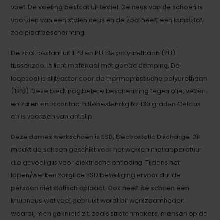
voet. De voering bestaat uit textiel. De neus van de schoen is
voorzien van een stalen neus en de zool heeft een kunststof
zoolplaatbescherming.
De zool bestaat uit TPU en PU. De polyurethaan (PU)
tussenzool is licht materiaal met goede demping. De
loopzool is slijtvaster door de thermoplastische polyurethaan
(TPU). Deze biedt nog betere bescherming tegen olie, vetten
en zuren en is contact hittebestendig tot 130 graden Celcius
en is voorzien van antislip.
Deze dames werkschoen is ESD, Electrostatic Discharge. Dit
maakt de schoen geschikt voor het werken met apparatuur
die gevoelig is voor elektrische ontlading. Tijdens het
lopen/werken zorgt de ESD beveiliging ervoor dat de
persoon niet statisch oplaadt. Ook heeft de schoen een
kruipneus wat veel gebruikt wordt bij werkzaamheden
waarbij men geknield zit, zoals stratenmakers, mensen op de