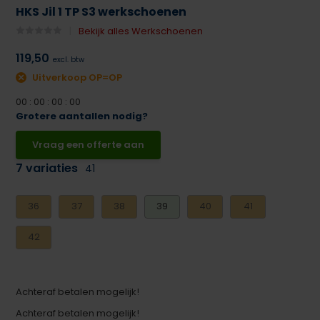
HKS Jil 1 TP S3 werkschoenen
Bekijk alles Werkschoenen
119,50
excl. btw
Uitverkoop OP=OP
0
0
:
0
0
:
0
0
:
0
0
Grotere aantallen nodig?
Vraag een offerte aan
7 variaties
41
36
37
38
39
40
41
42
Achteraf betalen mogelijk!
Achteraf betalen mogelijk!