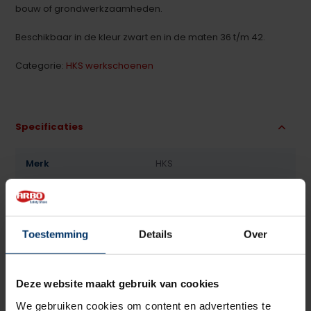
bouw of grondwerkzaamheden.
Beschikbaar in de kleur zwart en in de maten 36 t/m 42.
Categorie:
HKS werkschoenen
Specificaties
Merk
HKS
Normering
S3
Leest
Dames
Toestemming
Details
Over
Model
Laag
Deze website maakt gebruik van cookies
Sluiting
Veter
We gebruiken cookies om content en advertenties te