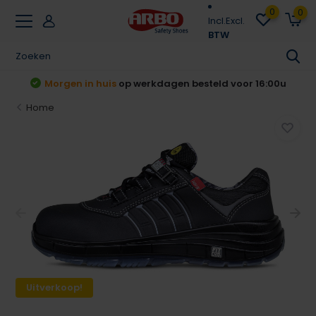
0
0
Incl.
Excl.
BTW
Achteraf betalen
Klarna & Riverty
Home
Uitverkoop!