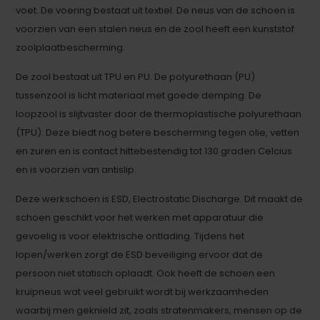
voet. De voering bestaat uit textiel. De neus van de schoen is
voorzien van een stalen neus en de zool heeft een kunststof
zoolplaatbescherming.
De zool bestaat uit TPU en PU. De polyurethaan (PU)
tussenzool is licht materiaal met goede demping. De
loopzool is slijtvaster door de thermoplastische polyurethaan
(TPU). Deze biedt nog betere bescherming tegen olie, vetten
en zuren en is contact hittebestendig tot 130 graden Celcius
en is voorzien van antislip.
Deze werkschoen is ESD, Electrostatic Discharge. Dit maakt de
schoen geschikt voor het werken met apparatuur die
gevoelig is voor elektrische ontlading. Tijdens het
lopen/werken zorgt de ESD beveiliging ervoor dat de
persoon niet statisch oplaadt. Ook heeft de schoen een
kruipneus wat veel gebruikt wordt bij werkzaamheden
waarbij men geknield zit, zoals stratenmakers, mensen op de