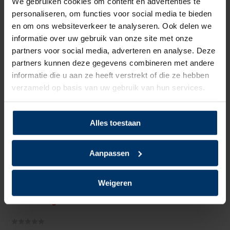
We gebruiken cookies om content en advertenties te
Bovenmateriaal
Leder
personaliseren, om functies voor social media te bieden
en om ons websiteverkeer te analyseren. Ook delen we
Voering
Textiel
informatie over uw gebruik van onze site met onze
partners voor social media, adverteren en analyse. Deze
Neusbeveiliging
Staal
partners kunnen deze gegevens combineren met andere
informatie die u aan ze heeft verstrekt of die ze hebben
Zoolbeveiliging
Kunststof
verzameld op basis van uw gebruik van hun services.
Zoolmateriaal
TPU/PU
Alles toestaan
Antislip
Ja
Overige specificaties
ESD
Aanpassen
Kleur
Zwart
Weigeren
Beoordelingen