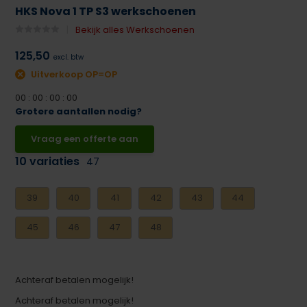
HKS Nova 1 TP S3 werkschoenen
Bekijk alles Werkschoenen
125,50
excl. btw
Uitverkoop OP=OP
0
0
:
0
0
:
0
0
:
0
0
Grotere aantallen nodig?
Vraag een offerte aan
10 variaties
47
39
40
41
42
43
44
45
46
47
48
Achteraf betalen mogelijk!
Achteraf betalen mogelijk!