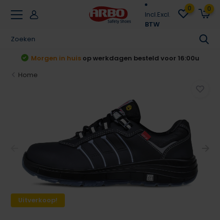
0
0
Incl.
Excl.
BTW
Achteraf betalen
Klarna & Riverty
Home
Uitverkoop!