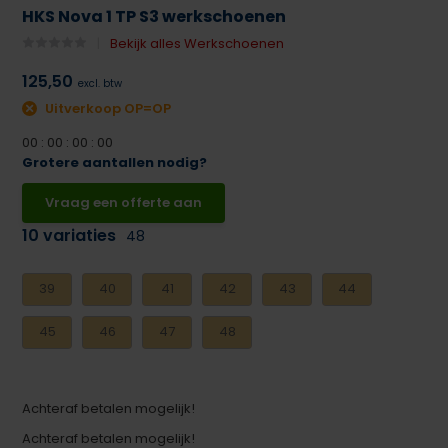
HKS Nova 1 TP S3 werkschoenen
Bekijk alles Werkschoenen
125,50
excl. btw
Uitverkoop OP=OP
0
0
:
0
0
:
0
0
:
0
0
Grotere aantallen nodig?
Vraag een offerte aan
10 variaties
48
39
40
41
42
43
44
45
46
47
48
Achteraf betalen mogelijk!
Achteraf betalen mogelijk!