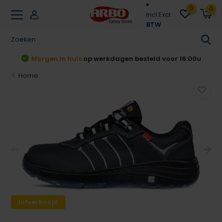
0
0
Incl.
Excl.
BTW
 voor 16:00u
Achteraf betalen
Klarna & Rivert
Home
Uitverkoop!