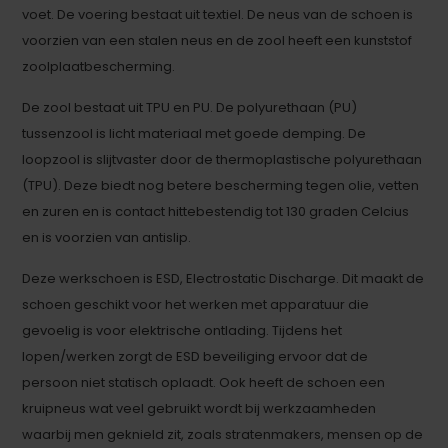
voet. De voering bestaat uit textiel. De neus van de schoen is
voorzien van een stalen neus en de zool heeft een kunststof
zoolplaatbescherming.
De zool bestaat uit TPU en PU. De polyurethaan (PU)
tussenzool is licht materiaal met goede demping. De
loopzool is slijtvaster door de thermoplastische polyurethaan
(TPU). Deze biedt nog betere bescherming tegen olie, vetten
en zuren en is contact hittebestendig tot 130 graden Celcius
en is voorzien van antislip.
Deze werkschoen is ESD, Electrostatic Discharge. Dit maakt de
schoen geschikt voor het werken met apparatuur die
gevoelig is voor elektrische ontlading. Tijdens het
lopen/werken zorgt de ESD beveiliging ervoor dat de
persoon niet statisch oplaadt. Ook heeft de schoen een
kruipneus wat veel gebruikt wordt bij werkzaamheden
waarbij men geknield zit, zoals stratenmakers, mensen op de