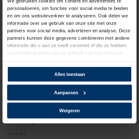
We gebruiken cookies om content en advertenties te
Bovenmateriaal
Leder
personaliseren, om functies voor social media te bieden
en om ons websiteverkeer te analyseren. Ook delen we
Voering
Textiel
informatie over uw gebruik van onze site met onze
partners voor social media, adverteren en analyse. Deze
Neusbeveiliging
Staal
partners kunnen deze gegevens combineren met andere
informatie die u aan ze heeft verstrekt of die ze hebben
Zoolbeveiliging
Kunststof
verzameld op basis van uw gebruik van hun services.
Zoolmateriaal
TPU/PU
Alles toestaan
Antislip
Ja
Overige specificaties
ESD
Aanpassen
Kleur
Zwart
Weigeren
Beoordelingen