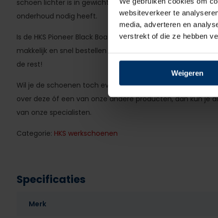
We gebruiken cookies om cont
schoen lichter is in gewicht is maar daarnaast ook hartsti
websiteverkeer te analyseren
onderhoud nodig heeft.
media, adverteren en analys
verstrekt of die ze hebben v
Is de HKS Pioneer Black Boa met S3 Normering dé werkscho
makkelijk en snel bestellen op de webshop wanneer het jou 
de rest!
Weigeren
Wil je de schoenen toch even passen, dan kan dat in onze
over deze óf een van onze andere producten, dan kun je 
van onze specialisten.
Categorie:
HKS werkschoenen
Specificaties
Merk