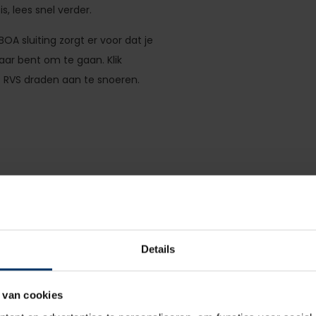
s, lees snel verder.
A sluiting zorgt er voor dat je
ar bent om te gaan. Klik
e RVS draden aan te snoeren.
atief, de rest van deze stoere
Details
 van cookies
aal. Dit zorgt er voor dat de