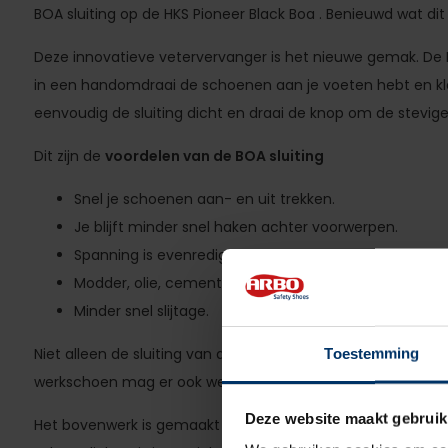
BOA sluiting op de HKS Pioneer Black Boa . Benieuwd wat dit i
Deze innovatieve vetervervanger is het nieuwe gemak. De BO
in een handomdraai de schoenen aan je voeten hebt en kla
eenvoudig de sluiting dicht en draai de knop om de stevig
Dit zijn de
voordelen van de BOA sluiting
Snel je schoenen aan- en uit trekken.
Je blijft minder snel haken achter voorwerpen.
Spanning is evenredig verdeeld over de voet.
Modder, olie, cement etc. blijft minder snel achter.
Minder snel slijtage.
Niet alleen de sluiting van de HKS Pioneer Black Boa is innov
Toestemming
werkschoen mag er ook wezen!
Deze website maakt gebruik
Het bovenwerk is gemaakt van
Microtech microvezel
materi