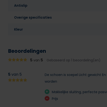
Antislip
Overige specificaties
Kleur
Beoordelingen
5
5
van
Gebaseerd op 1 beoordeling(en)
5
van 5
De schoen is soepel Licht gewicht En 
worden
+
Makkelijke sluiting, perfecte pas
-
Prijs