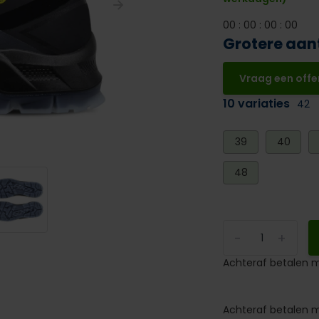
0
0
:
0
0
:
0
0
:
0
0
Grotere aan
Vraag een offe
10 variaties
42
39
40
48
-
+
Achteraf betalen m
Achteraf betalen m