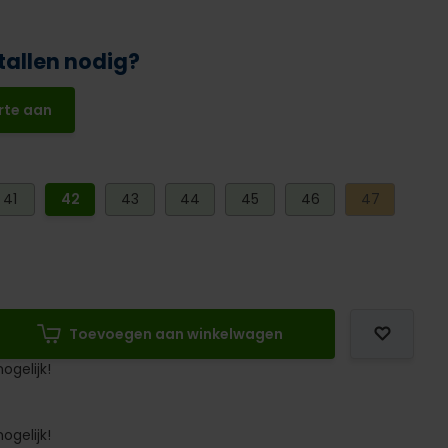
tallen nodig?
rte aan
41
42
43
44
45
46
47
Toevoegen aan winkelwagen
ogelijk!
ogelijk!