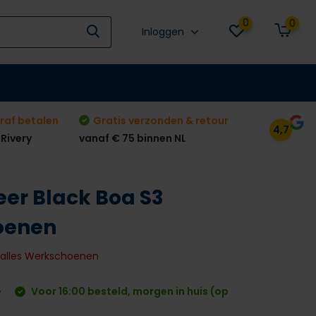
0
0
Inloggen
raf betalen
Gratis verzonden & retour
4,7
 Rivery
vanaf € 75 binnen NL
eer Black Boa S3
oenen
k alles Werkschoenen
Voor 16:00 besteld, morgen in huis (op
w