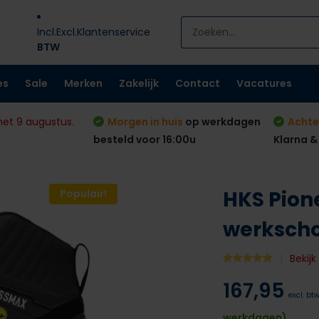
Incl.
Excl.
Klantenservice
BTW
es
Sale
Merken
Zakelijk
Contact
Vacatures
met 9 augustus.
Morgen in huis
op werkdagen
Achte
besteld voor 16:00u
Klarna &
HKS Pion
Populair!
werksch
Bekij
167,95
excl. bt
werkdagen)