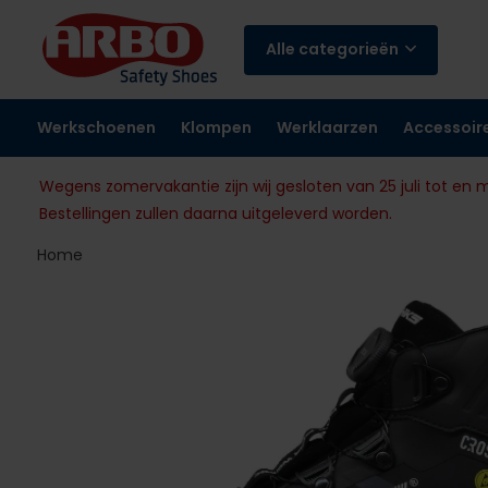
Alle categorieën
Werkschoenen
Klompen
Werklaarzen
Accessoir
Wegens zomervakantie zijn wij gesloten van 25 juli tot en 
Bestellingen zullen daarna uitgeleverd worden.
Home