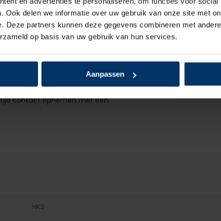
ent en advertenties te personaliseren, om functies voor social
kke duurzaam is én weinig
. Ook delen we informatie over uw gebruik van onze site met on
e. Deze partners kunnen deze gegevens combineren met andere i
erzameld op basis van uw gebruik van hun services.
en voor jou? Je kunt deze
uit komt, dan zorgen wij voor
Aanpassen
 showroom. Heb je nog vragen
altijd contact opnemen met een
HKS