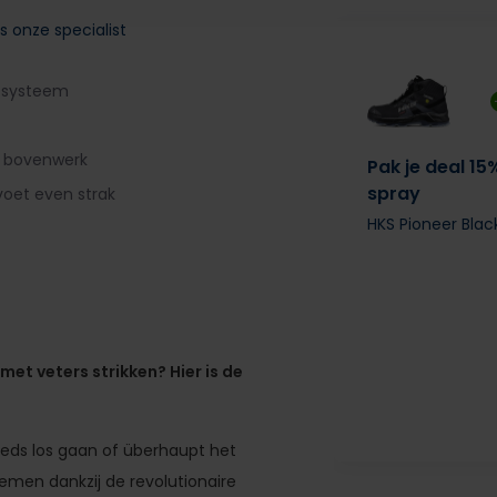
s onze specialist
A systeem
h bovenwerk
Pak je deal 15
spray
voet even strak
HKS Pioneer Bla
et veters strikken? Hier is de
eeds los gaan of überhaupt het
nemen dankzij de revolutionaire