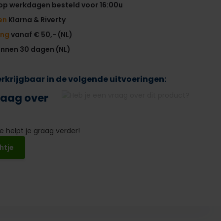
op werkdagen besteld voor 16:00u
en
Klarna & Riverty
ing
vanaf € 50,- (NL)
innen 30 dagen (NL)
verkrijgbaar in de volgende uitvoeringen:
raag over
 helpt je graag verder!
htje