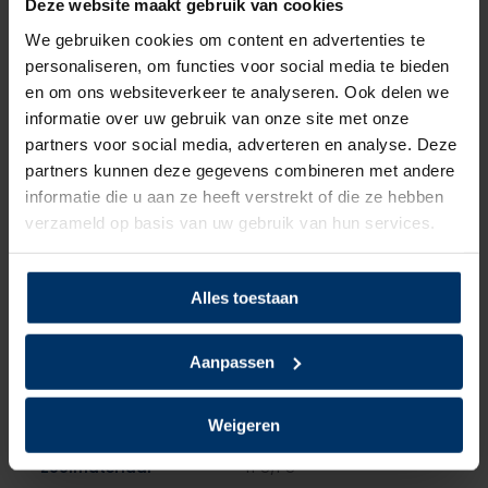
Deze website maakt gebruik van cookies
Merk
HKS
We gebruiken cookies om content en advertenties te
personaliseren, om functies voor social media te bieden
Normering
S3
en om ons websiteverkeer te analyseren. Ook delen we
Leest
Heren
informatie over uw gebruik van onze site met onze
partners voor social media, adverteren en analyse. Deze
Model
Hoog
partners kunnen deze gegevens combineren met andere
informatie die u aan ze heeft verstrekt of die ze hebben
Sluiting
BOA
verzameld op basis van uw gebruik van hun services.
Bovenmateriaal
Microvezel
Alles toestaan
Voering
Mesh, Textiel
Aanpassen
Neusbeveiliging
Staal
Zoolbeveiliging
Kunststof
Weigeren
Zoolmateriaal
TPU/PU