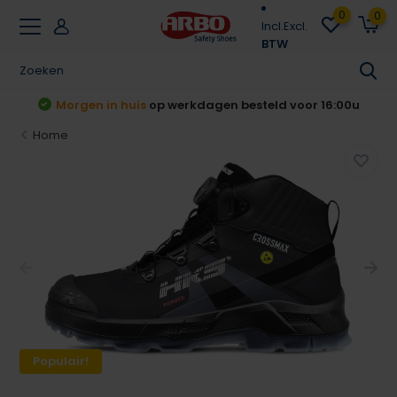
0
0
Incl.
Excl.
BTW
r 16:00u
Achteraf betalen
Klarna & Riverty
Home
Populair!