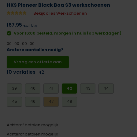
HKS Pioneer Black Boa S3 werkschoenen
Bekijk alles Werkschoenen
167,95
excl. btw
Voor 16:00 besteld, morgen in huis (op werkdagen)
0
0
:
0
0
:
0
0
:
0
0
Grotere aantallen nodig?
Vraag een offerte aan
10 variaties
42
39
40
41
42
43
44
45
46
47
48
Achteraf betalen mogelijk!
Achteraf betalen mogelijk!