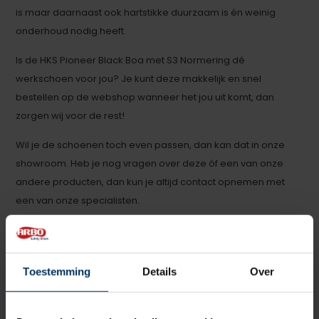
is maar daarnaast ook hartstikke duurzaam is én weinig
onderhoud nodig heeft.
Is de HKS Pioneer Black Boa met S3 Normering dé
werkschoen voor jou? Je kunt deze makkelijk en snel
bestellen op de webshop wanneer het jou uit komt, dan
zorgen wij voor de rest!
Wil je de schoenen toch even passen, dan kan dat in onze
showroom. Heb je nog vragen over deze óf een van onze
andere producten, dan kun je altijd contact opnemen met
een van onze specialisten.
Categorie:
HKS werkschoenen
Toestemming
Details
Over
Specificaties