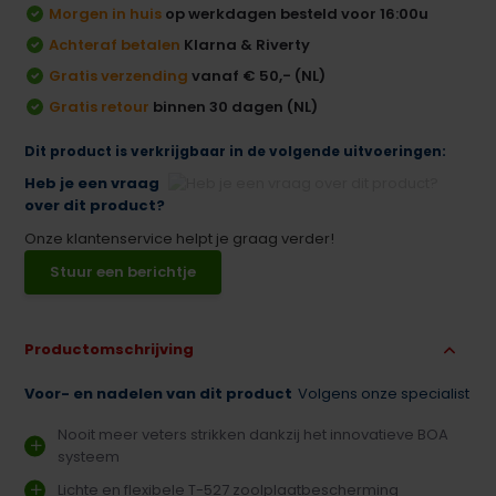
Morgen in huis
op werkdagen besteld voor 16:00u
Achteraf betalen
Klarna & Riverty
Gratis verzending
vanaf € 50,- (NL)
Gratis retour
binnen 30 dagen (NL)
Dit product is verkrijgbaar in de volgende uitvoeringen:
Heb je een vraag
over dit product?
Onze klantenservice helpt je graag verder!
Stuur een berichtje
Productomschrijving
Voor- en nadelen van dit product
Volgens onze specialist
Nooit meer veters strikken dankzij het innovatieve BOA
systeem
Lichte en flexibele T-527 zoolplaatbescherming