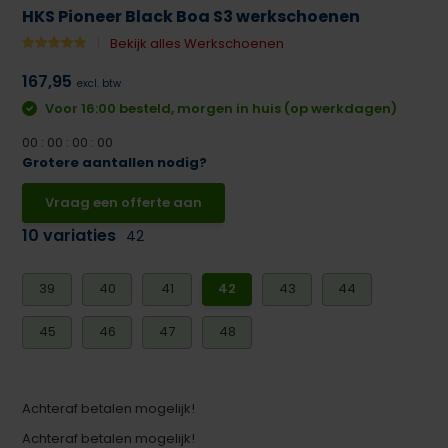
HKS Pioneer Black Boa S3 werkschoenen
Bekijk alles Werkschoenen
167,95
excl. btw
Voor 16:00 besteld, morgen in huis (op werkdagen)
0
0
:
0
0
:
0
0
:
0
0
Grotere aantallen nodig?
Vraag een offerte aan
10 variaties
42
39
40
41
42
43
44
45
46
47
48
Achteraf betalen mogelijk!
Achteraf betalen mogelijk!