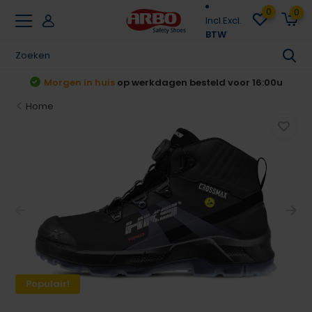
0
0
Incl.
Excl.
BTW
Achteraf betalen
Klarna & Riverty
Home
Populair!