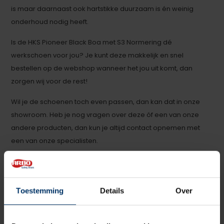
is maar daarnaast ook hartstikke duurzaam is én weinig
onderhoud nodig heeft.
Is de HKS Pioneer Black Boa met S3 Normering dé
werkschoen voor jou? Je kunt deze makkelijk en snel
bestellen op de webshop wanneer het jou uit komt, dan
zorgen wij voor de rest!
Wil je de schoenen toch even passen, dan kan dat in onze
showroom. Heb je nog vragen over deze óf een van onze
andere producten, dan kun je altijd contact opnemen met
een van onze specialisten.
Categorie:
HKS werkschoenen
Toestemming
Details
Over
Specificaties