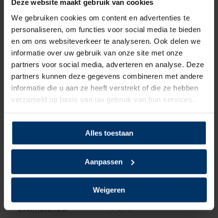
Deze website maakt gebruik van cookies
Merk
HKS
We gebruiken cookies om content en advertenties te
personaliseren, om functies voor social media te bieden
Normering
S3
en om ons websiteverkeer te analyseren. Ook delen we
Leest
Heren
informatie over uw gebruik van onze site met onze
partners voor social media, adverteren en analyse. Deze
Model
Hoog
partners kunnen deze gegevens combineren met andere
informatie die u aan ze heeft verstrekt of die ze hebben
Sluiting
BOA
verzameld op basis van uw gebruik van hun services.
Bovenmateriaal
Microvezel
Alles toestaan
Voering
Mesh, Textiel
Aanpassen
Neusbeveiliging
Staal
Zoolbeveiliging
Kunststof
Weigeren
Zoolmateriaal
TPU/PU