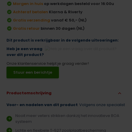
Morgen in huis
op werkdagen besteld voor 16:00u
Achteraf betalen
Klarna & Riverty
Gratis verzending
vanaf € 50,- (NL)
Gratis retour
binnen 30 dagen (NL)
Dit product is verkrijgbaar in de volgende uitvoeringen:
Heb je een vraag
over dit product?
Onze klantenservice helpt je graag verder!
Stuur een berichtje
Productomschrijving
Voor- en nadelen van dit product
Volgens onze specialist
Nooit meer veters strikken dankzij het innovatieve BOA
systeem
Lichte en flexibele T-527 zoolplaatbescherming