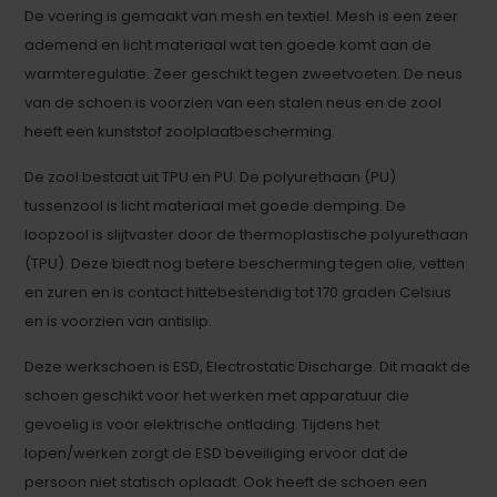
De voering is gemaakt van mesh en textiel. Mesh is een zeer
ademend en licht materiaal wat ten goede komt aan de
warmteregulatie. Zeer geschikt tegen zweetvoeten. De neus
van de schoen is voorzien van een stalen neus en de zool
heeft een kunststof zoolplaatbescherming.
De zool bestaat uit TPU en PU. De polyurethaan (PU)
tussenzool is licht materiaal met goede demping. De
loopzool is slijtvaster door de thermoplastische polyurethaan
(TPU). Deze biedt nog betere bescherming tegen olie, vetten
en zuren en is contact hittebestendig tot 170 graden Celsius
en is voorzien van antislip.
Deze werkschoen is ESD, Electrostatic Discharge. Dit maakt de
schoen geschikt voor het werken met apparatuur die
gevoelig is voor elektrische ontlading. Tijdens het
lopen/werken zorgt de ESD beveiliging ervoor dat de
persoon niet statisch oplaadt. Ook heeft de schoen een