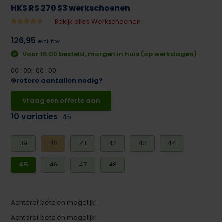
HKS RS 270 S3 werkschoenen
Bekijk alles Werkschoenen
126,95
excl. btw
Voor 16:00 besteld, morgen in huis (op werkdagen)
0
0
:
0
0
:
0
0
:
0
0
Grotere aantallen nodig?
Vraag een offerte aan
10 variaties
45
39
40
41
42
43
44
45
46
47
48
Achteraf betalen mogelijk!
Achteraf betalen mogelijk!