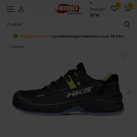
0
0
Incl.
Excl.
BTW
Achteraf betalen
Klarna & Riverty
Home