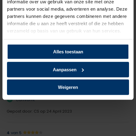
informatie over uw gebruik van onze site met onze
Kleur
Zwart, Geel
partners voor social media, adverteren en analyse. Deze
partners kunnen deze gegevens combineren met andere
Beoordelingen
informatie die u aan ze heeft verstrekt of die ze hebben
verzameld op basis van uw gebruik van hun services.
4.7
5
Gebaseerd op 3 beoordeling(en)
van
Alles toestaan
Schrijf je eigen review
Aanpassen
5
van 5
Great product
Weigeren
+
Comfornt
Gepost door: CS op 24 April 2023
4
van 5