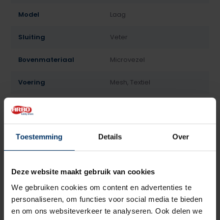
Model
Laag
Sluiting
Veter
Bovenmateriaal
Microvezel
Voering
Mesh, Textiel
Neusbeveiliging
Staal
Zoolbeveiliging
Kunststof
Toestemming
Details
Over
Zoolmateriaal
TPU/PU
Deze website maakt gebruik van cookies
Antislip
Ja
We gebruiken cookies om content en advertenties te
Antistatisch, ESD, Kruipneus,
personaliseren, om functies voor social media te bieden
Overige specificaties
Veganistisch
en om ons websiteverkeer te analyseren. Ook delen we