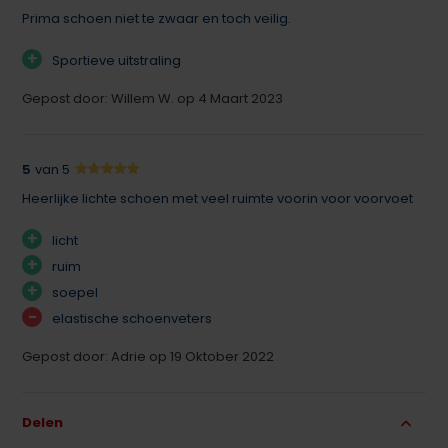
Prima schoen niet te zwaar en toch veilig.
+
Sportieve uitstraling
Gepost door: Willem W. op 4 Maart 2023
5
van 5
Heerlijke lichte schoen met veel ruimte voorin voor voorvoet
+
licht
+
ruim
+
soepel
-
elastische schoenveters
Gepost door: Adrie op 19 Oktober 2022
Delen