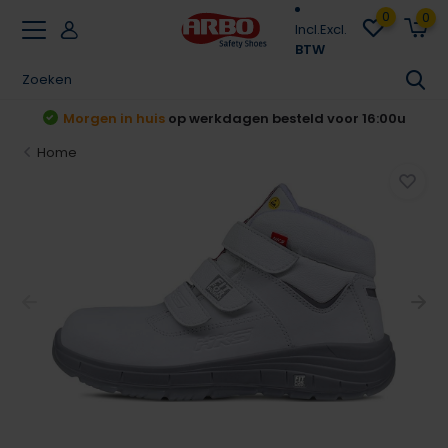
0
0
Incl.
Excl.
BTW
steld voor 16:00u
Achteraf betalen
Klarna & R
Home