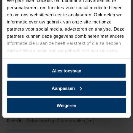
We gebruiken cookies om content en advertenties te
Voering
Textiel
personaliseren, om functies voor social media te bieden
en om ons websiteverkeer te analyseren. Ook delen we
Neusbeveiliging
Staal
informatie over uw gebruik van onze site met onze
partners voor social media, adverteren en analyse. Deze
Zoolbeveiliging
Kunststof
partners kunnen deze gegevens combineren met andere
informatie die u aan ze heeft verstrekt of die ze hebben
Zoolmateriaal
TPU/PU
verzameld op basis van uw gebruik van hun services.
Antislip
Ja
Alles toestaan
Overige specificaties
ESD, Wasbaar
Kleur
Wit
Aanpassen
Beoordelingen
Weigeren
0
5
Gebaseerd op 0 beoordeling(en)
van