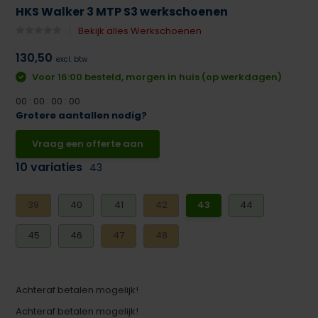
HKS Walker 3 MTP S3 werkschoenen
Bekijk alles Werkschoenen
130,50
excl. btw
Voor 16:00 besteld, morgen in huis (op werkdagen)
0
0
:
0
0
:
0
0
:
0
0
Grotere aantallen nodig?
Vraag een offerte aan
10 variaties
43
39
40
41
42
43
44
45
46
47
48
Achteraf betalen mogelijk!
Achteraf betalen mogelijk!