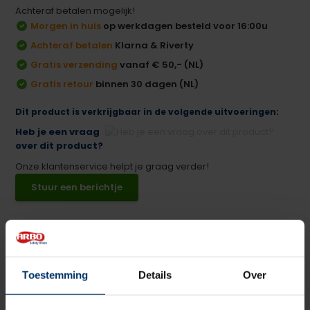
Achteraf betalen mogelijk!
Morgen in huis
op werkdagen besteld voor 16:00u
Achteraf betalen
Klarna & Riverty
Gratis verzending
vanaf € 50,- (NL)
Gratis retour
binnen 30 dagen (NL)
Dit product is verkrijgbaar in de volgende uitvoeringen:
Heb je een vraag
over dit product?
Onze klantenservice helpt je graag verder!
Stuur een berichtje
Productomschrijving
Puma 204850-700 Evercushion Custom Fit High inlegzolen
Toestemming
Details
Over
voor heren werkschoenen. Speciaal ontwikkeld voor Puma
werkschoenen.