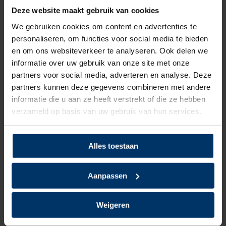
Deze website maakt gebruik van cookies
Categorie:
Puma werkschoenen
We gebruiken cookies om content en advertenties te
personaliseren, om functies voor social media te bieden
en om ons websiteverkeer te analyseren. Ook delen we
Beoordelingen
informatie over uw gebruik van onze site met onze
partners voor social media, adverteren en analyse. Deze
partners kunnen deze gegevens combineren met andere
0
5
Gebaseerd op 0 beoordeling(en)
van
informatie die u aan ze heeft verstrekt of die ze hebben
verzameld op basis van uw gebruik van hun services.
Schrijf je eigen review
Er zijn nog geen reviews geschreven over dit product..
Alles toestaan
Delen
Aanpassen
Weigeren