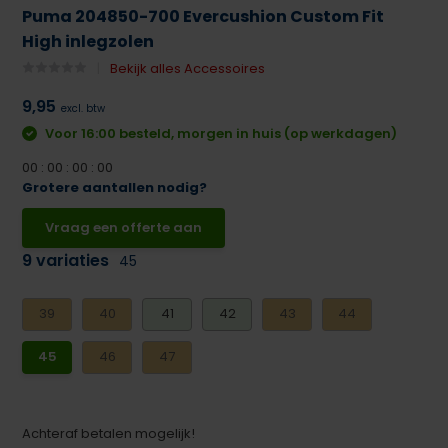
Puma 204850-700 Evercushion Custom Fit
High inlegzolen
Bekijk alles Accessoires
9,95
excl. btw
Voor 16:00 besteld, morgen in huis (op werkdagen)
0
0
:
0
0
:
0
0
:
0
0
Grotere aantallen nodig?
Vraag een offerte aan
9 variaties
45
39
40
41
42
43
44
45
46
47
Achteraf betalen mogelijk!