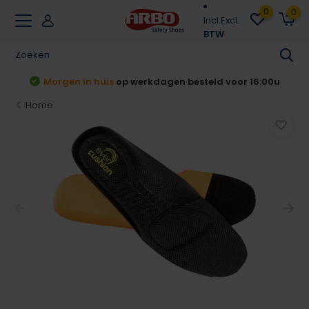
0
0
Incl.
Excl.
BTW
t
Morgen in huis
op werkdagen besteld voor 16:00u
Home