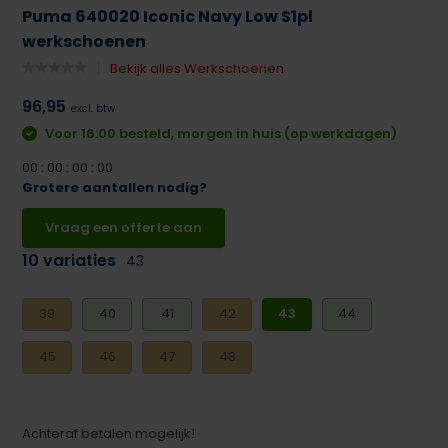
Puma 640020 Iconic Navy Low S1pl
werkschoenen
Bekijk alles Werkschoenen
96,95
excl. btw
Voor 16:00 besteld, morgen in huis (op werkdagen)
0
0
:
0
0
:
0
0
:
0
0
Grotere aantallen nodig?
Vraag een offerte aan
10 variaties
43
39
40
41
42
43
44
45
46
47
48
Achteraf betalen mogelijk!