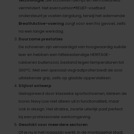
technologie
, die schokken dempt en vermoeidheid
vermindert. Het evercushion®RELIEF-voetbed
ondersteunt je voeten langdurig, terwijl het ademende
BreathActive-voering
zorgt voor een fris gevoel, zelfs
na een lange werkdag.
Duurzame prestaties
De schoenen zijn vervaardigd van hoogwaardig suède
leer en hebben een hittebestendige HERITAGE-
rubberen buitenzool, bestand tegen temperaturen tot
300°C. Met een speciaal visgraatprofiel biedt de zool
uitstekende grip, zelfs op gladde oppervlakken.
Stijlvol ontwerp
Geïnspireerd door klassieke sportschoenen, blinken de
Iconic Navy Low niet alleen uit in functionaliteit, maar
ook in design. Het strakke, zwarte uiterlijk past perfect
bij een professionele werkomgeving.
Geschikt voor meerdere sectoren
Of je nu in het magazijn werkt, in de montagehal staat,