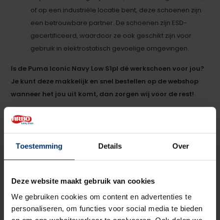
of op een industriële locatie bent, deze schoenen zijn
een betrouwbare partner. De schoenen zijn ESD-
gecertificeerd, waardoor ze ook geschikt zijn voor
gebruik in elektrostatisch gevoelige omgevingen.
Is de Puma Iconic Navy Low S1pl dé werkschoen voor jou?
Je kunt deze makkelijk en snel bestellen op de webshop
wanneer het jou uit komt, dan zorgen wij voor de rest!
Wil je de schoenen toch even passen, dan kan dat in
onze
showroom
. Heb je nog vragen over de Puma Iconic
Navy Low of een van onze andere producten? Dan kun je
Toestemming
Details
Over
altijd contact opnemen met een van onze specialisten.
Categorie:
Puma werkschoenen
Deze website maakt gebruik van cookies
We gebruiken cookies om content en advertenties te
personaliseren, om functies voor social media te bieden
en om ons websiteverkeer te analyseren. Ook delen we