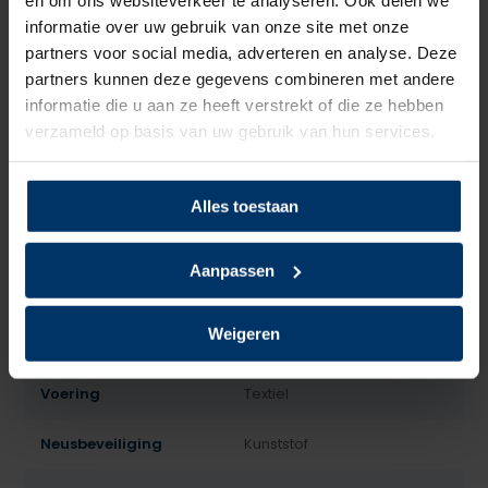
informatie over uw gebruik van onze site met onze
Specificaties
partners voor social media, adverteren en analyse. Deze
partners kunnen deze gegevens combineren met andere
Merk
Puma
informatie die u aan ze heeft verstrekt of die ze hebben
verzameld op basis van uw gebruik van hun services.
Normering
S1p
Leest
Heren, Dames
Alles toestaan
Model
Laag
Aanpassen
Sluiting
Veter
Weigeren
Bovenmateriaal
Leder
Voering
Textiel
Neusbeveiliging
Kunststof