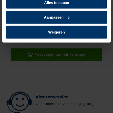
Alles toestaan
Puma 644651 Airtwist Black Disc Low +
Shoeboy's Nano
Protect
Aanpassen
Normaal:
136,90
Je bespaart
1,94
Weigeren
Combideal:
134,96
excl. btw
28,55
Toevoegen aan winkelwagen
Klantenservice
Onze klantenservice helpt je graag!