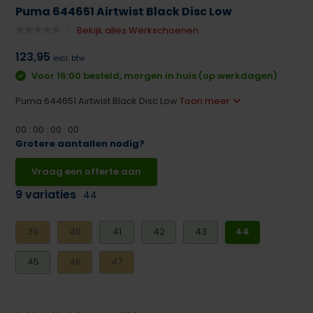
Puma 644651 Airtwist Black Disc Low
Bekijk alles Werkschoenen
123,95
excl. btw
Voor 16:00 besteld, morgen in huis (op werkdagen)
Puma 644651 Airtwist Black Disc Low
Toon meer
0
0
:
0
0
:
0
0
:
0
0
Grotere aantallen nodig?
Vraag een offerte aan
9 variaties
44
39
40
41
42
43
44
45
46
47