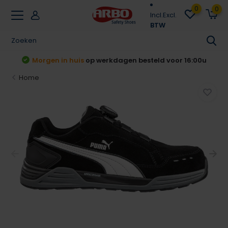
0
0
Incl.
Excl.
BTW
t
Morgen in huis
op werkdagen besteld voor 16:00u
Home