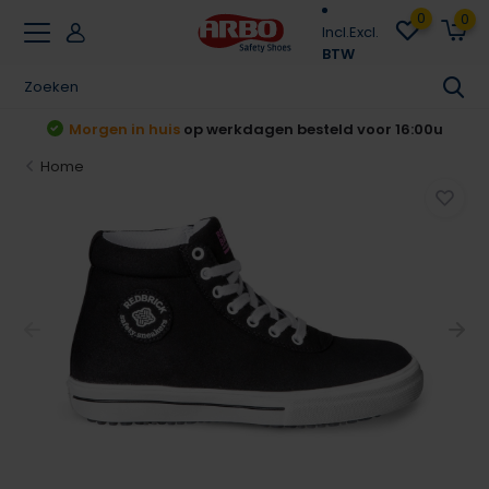
0
0
Incl.
Excl.
BTW
t
Morgen in huis
op werkdagen besteld voor 16:00u
Home