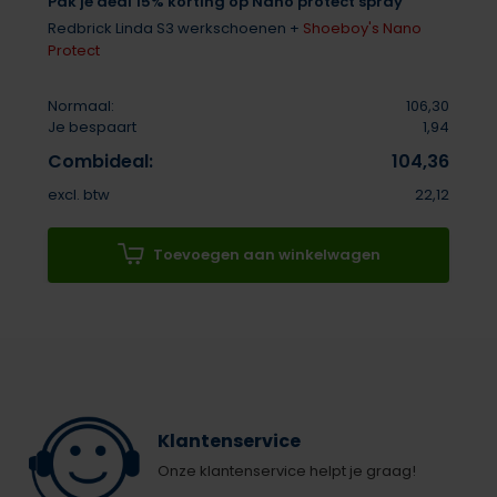
Pak je deal 15% korting op Nano protect spray
Redbrick Linda S3 werkschoenen +
Shoeboy's Nano
Protect
Normaal:
106,30
Je bespaart
1,94
Combideal:
104,36
excl. btw
22,12
Toevoegen aan winkelwagen
Klantenservice
Onze klantenservice helpt je graag!