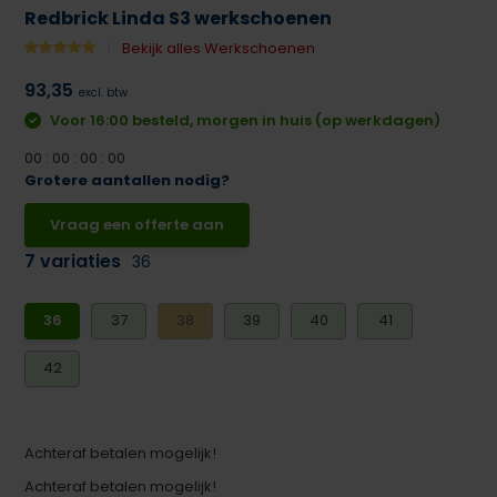
Redbrick Linda S3 werkschoenen
Bekijk alles Werkschoenen
93,35
excl. btw
Voor 16:00 besteld, morgen in huis (op werkdagen)
0
0
:
0
0
:
0
0
:
0
0
Grotere aantallen nodig?
Vraag een offerte aan
7 variaties
36
36
37
38
39
40
41
42
Achteraf betalen mogelijk!
Achteraf betalen mogelijk!