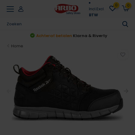
0
0
Incl.
Excl.
BTW
Achteraf betalen
Klarna & Riverty
Home