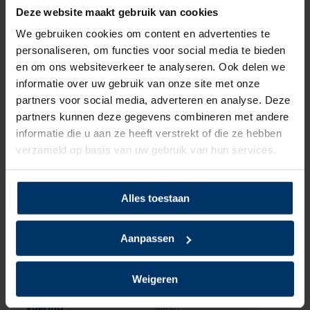
Deze website maakt gebruik van cookies
Categorie:
Reebok werkschoenen
We gebruiken cookies om content en advertenties te
personaliseren, om functies voor social media te bieden
en om ons websiteverkeer te analyseren. Ook delen we
Specificaties
informatie over uw gebruik van onze site met onze
partners voor social media, adverteren en analyse. Deze
Merk
Reebok
partners kunnen deze gegevens combineren met andere
informatie die u aan ze heeft verstrekt of die ze hebben
Normering
S3
verzameld op basis van uw gebruik van hun services.
Leest
Dames, Heren
Alles toestaan
Model
Hoog
Aanpassen
Sluiting
Veter
Bovenmateriaal
Leder
Weigeren
Voering
Mesh