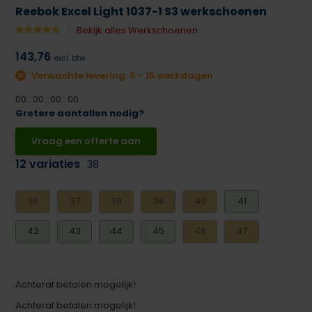
Reebok Excel Light 1037-1 S3 werkschoenen
Bekijk alles Werkschoenen
143,76
excl. btw
Verwachte levering: 5 - 15 werkdagen
0
0
:
0
0
:
0
0
:
0
0
Grotere aantallen nodig?
Vraag een offerte aan
12 variaties
38
36
37
38
39
40
41
42
43
44
45
46
47
Achteraf betalen mogelijk!
Achteraf betalen mogelijk!