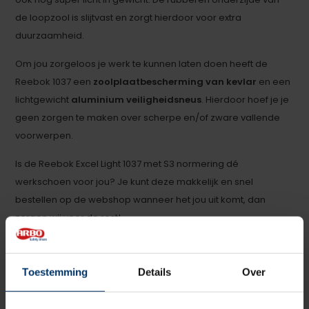
de loopzool is slijtvast en zorgt hierdoor voor extra
duurzaamheid.
Om jou zorgeloos je werk te kunnen laten doen heeft de
Reebok 1037 een
zoolplaatbescherming van kevlar
en een
lichtgewicht
aluminium veiligheidsneus
. Hierdoor hoef je je
geen zorgen te maken over scherpe en/of zware vallende
voorwerpen.
Is de Reebok Excel Light 1037 met S3 normering dé
werkschoen voor jou? Je kunt deze makkelijk en snel
bestellen op de webshop wanneer het jou uit komt, dan
zorgen wij voor de rest!
Wil je de schoenen graag even passen? Dan kan dat in onze
werkschoenenwinkel
. Heb je nog vragen over deze óf een
Toestemming
Details
Over
van onze andere producten, dan kun je altijd contact
opnemen met een van onze specialisten.