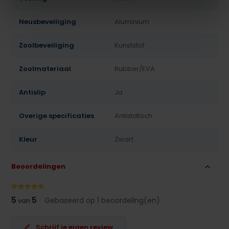
Neusbeveiliging
Aluminium
Zoolbeveiliging
Kunststof
Zoolmateriaal
Rubber/EVA
Antislip
Ja
Overige specificaties
Antistatisch
Kleur
Zwart
Beoordelingen
5
5
Gebaseerd op 1 beoordeling(en)
van
Schrijf je eigen review