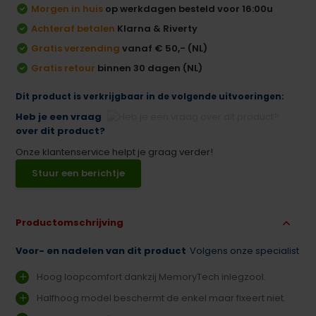
Morgen in huis
op werkdagen besteld voor 16:00u
Achteraf betalen
Klarna & Riverty
Gratis verzending
vanaf € 50,- (NL)
Gratis retour
binnen 30 dagen (NL)
Dit product is verkrijgbaar in de volgende uitvoeringen:
Heb je een vraag
over dit product?
Onze klantenservice helpt je graag verder!
Stuur een berichtje
Productomschrijving
Voor- en nadelen van dit product
Volgens onze specialist
Hoog loopcomfort dankzij MemoryTech inlegzool.
Halfhoog model beschermt de enkel maar fixeert niet.