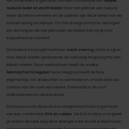
Het bovenwerk is gemaakt van een combinatie van
soepel
nubuck leder en zacht textiel
. Door het gebruik van nubuck
leder op het bovenwerk en de zijdelen zijn deze delen van de
schoen stevig en slijtvast. Om het draagcomfort te verhogen
zijn de tong en de hiel gemaakt van textiel wat zorgt voor
soepelheid en comfort.
De Reebok Excel Light heeft een
mesh voering
. Deze zorgt er
voor dat je voeten gedurende de werkdag langdurig fris aan
blijven voelen. Deze werkschoen heeft de unieke
MemoryTech
inlegzool
. Deze inlegzool heeft de fijne
eigenschap om drukpunten te verminderen omdat deze de
contour van de voet aan neemt. Daarnaast is de zool
antibacterieel en uitneembaar.
De loopzool van deze stoere veiligheidsschoen is gemaakt
van een combinatie
EVA en rubber
. De EVA in deze zool geeft
je voeten de hele dag door energie mee en het is daarnaast
ook nog super licht in gewicht. De rubberen onderzijde van