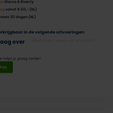
en
Klarna & Riverty
ing
vanaf € 50,- (NL)
innen 30 dagen (NL)
verkrijgbaar in de volgende uitvoeringen:
raag over
 helpt je graag verder!
htje