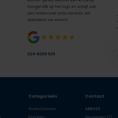
Klanten geven ARBOSS een
4,7/5
op
Google! Klik op het logo en schrijf ook
een review over onze services, dat
waarderen we enorm!
024-8200 929
Categorieën
Contact
Werkschoenen
ARBOSS
n
Klompen
Nieuweweg 172