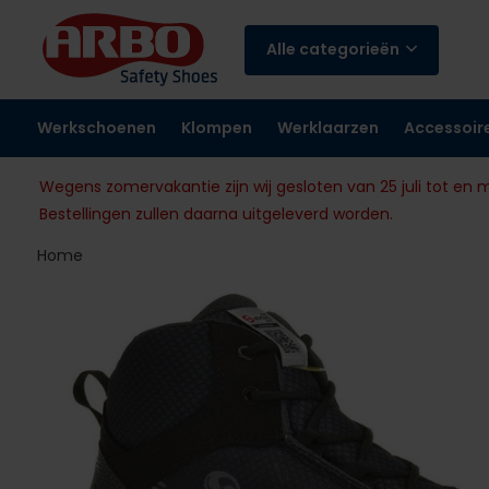
Alle categorieën
Werkschoenen
Klompen
Werklaarzen
Accessoir
Wegens zomervakantie zijn wij gesloten van 25 juli tot en 
Bestellingen zullen daarna uitgeleverd worden.
Home