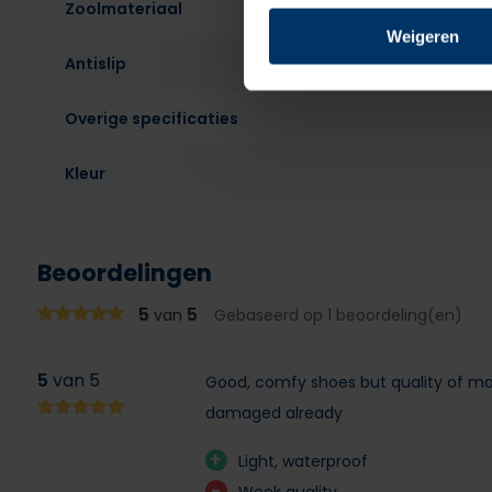
Zoolmateriaal
Weigeren
Antislip
Overige specificaties
Kleur
Beoordelingen
5
5
van
Gebaseerd op 1 beoordeling(en)
5
van 5
Good, comfy shoes but quality of mate
damaged already
+
Light, waterproof
-