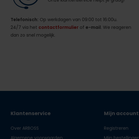
Onze klantenservice helpt je graag!
Telefonisch:
Op werkdagen van 09:00 tot 16:00u.
24/7 via het
contactformulier
of
e-mail
. We reageren
dan zo snel mogelijk.
Klantenservice
Mijn account
Over ARBOSS
Registreren
Algemene voorwaarden
Mijn bestellinge