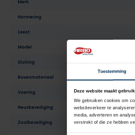
Merk
Normering
Leest
Model
Sluiting
Toestemming
Bovenmateriaal
Deze website maakt gebruik
Voering
We gebruiken cookies om cont
Neusbeveiliging
websiteverkeer te analyseren
media, adverteren en analys
Zoolbeveiliging
verstrekt of die ze hebben v