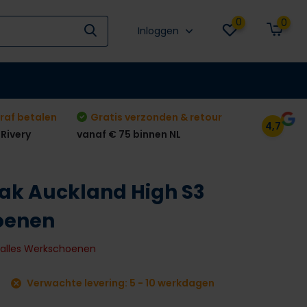
0
0
Inloggen
raf betalen
Gratis verzonden & retour
4,7
 Rivery
vanaf € 75 binnen NL
eak Auckland High S3
oenen
k alles Werkschoenen
Verwachte levering: 5 - 10 werkdagen