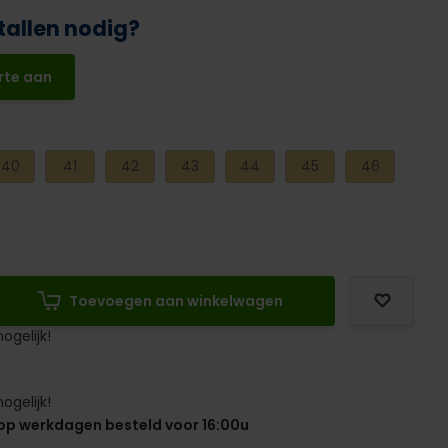
tallen nodig?
rte aan
40
41
42
43
44
45
46
Toevoegen aan winkelwagen
ogelijk!
ogelijk!
op werkdagen besteld voor 16:00u