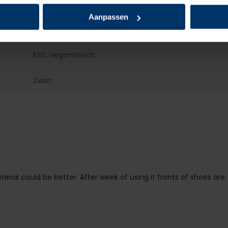
PU/PU
Aanpassen
Ja
ESD, Veganistisch
Zwart
rial could be better. After week of using it fronts of shoes are