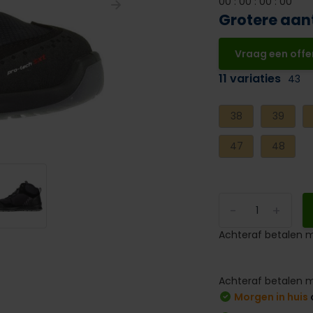
0
0
:
0
0
:
0
0
:
0
0
Grotere aan
Vraag een offe
11 variaties
43
38
39
47
48
-
+
Achteraf betalen m
Achteraf betalen m
Morgen in huis