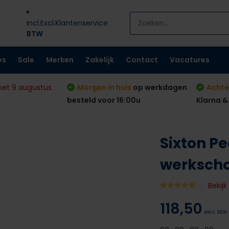
Incl.
Excl.
Klantenservice
BTW
es
Sale
Merken
Zakelijk
Contact
Vacatures
met 9 augustus.
Morgen in huis
op werkdagen
Achte
besteld voor 16:00u
Klarna &
Sixton P
werksch
Bekij
118,50
excl. btw