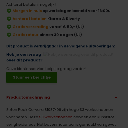
Achteraf betalen mogelijk!
Morgen in huis
op werkdagen besteld voor 16:00u
Achteraf betalen
Klarna & Riverty
Gratis verzending
vanaf € 50,- (NL)
Gratis retour
binnen 30 dagen (NL)
Dit product is verkrijgbaar in de volgende uitvoeringen:
Heb je een vraag
over dit product?
Onze klantenservice helpt je graag verder!
Stuur een berichtje
Productomschrijving
Sixton Peak Corvara 81087-06 zijn hoge S3 werkschoenen
voor heren. Deze
S3 werkschoenen
hebben een kunststof
veiligheidsneus. Het bovenmateriaal is gemaakt van gevet