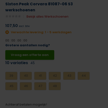
Sixton Peak Corvara 81087-06 S3
werkschoenen
Bekijk alles Werkschoenen
107,50
excl. btw
Verwachte levering: 1 - 5 werkdagen
0
0
:
0
0
:
0
0
:
0
0
Grotere aantallen nodig?
Vraag een offerte aan
10 variaties
45
39
40
41
42
43
44
45
46
47
48
Achteraf betalen mogelijk!