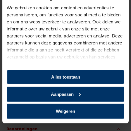
Sluiting
Veter
We gebruiken cookies om content en advertenties te
personaliseren, om functies voor social media te bieden
Bovenmateriaal
Leder
en om ons websiteverkeer te analyseren. Ook delen we
informatie over uw gebruik van onze site met onze
Voering
Kunststof
partners voor social media, adverteren en analyse. Deze
partners kunnen deze gegevens combineren met andere
Neusbeveiliging
Kunststof
informatie die u aan ze heeft verstrekt of die ze hebben
verzameld op basis van uw gebruik van hun services.
Zoolbeveiliging
Kunststof
Zoolmateriaal
PU/PU
Alles toestaan
Antislip
Ja
Aanpassen
Overige specificaties
Antistatisch, Kruipneus
Weigeren
Kleur
Zwart
Beoordelingen