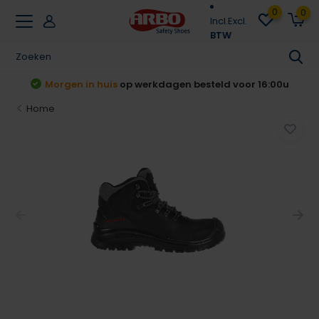
0
0
Incl.
Excl.
BTW
r 16:00u
Achteraf betalen
Klarna & Riverty
Home