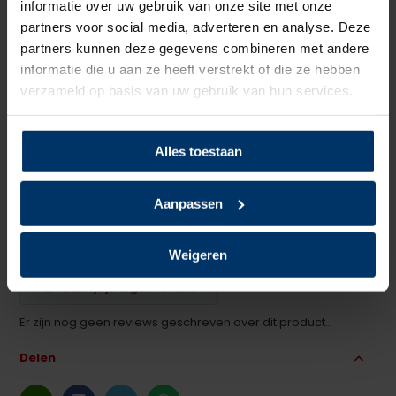
informatie over uw gebruik van onze site met onze
Zoolmateriaal
PU/PU
partners voor social media, adverteren en analyse. Deze
partners kunnen deze gegevens combineren met andere
Antislip
Ja
informatie die u aan ze heeft verstrekt of die ze hebben
verzameld op basis van uw gebruik van hun services.
Overige specificaties
Kruipneus, Metaalvrij
Kleur
Zwart
Alles toestaan
Beoordelingen
Aanpassen
0
5
Gebaseerd op 0 beoordeling(en)
van
Weigeren
Schrijf je eigen review
Er zijn nog geen reviews geschreven over dit product..
Delen