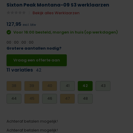
Sixton Peak Montana-09 S3 werklaarzen
Bekijk alles Werklaarzen
127,95
excl. btw
Voor 16:00 besteld, morgen in huis (op werkdagen)
0
0
:
0
0
:
0
0
:
0
0
Grotere aantallen nodig?
Vraag een offerte aan
11 variaties
42
38
39
40
41
42
43
44
45
46
47
48
Achteraf betalen mogelijk!
Achteraf betalen mogelijk!