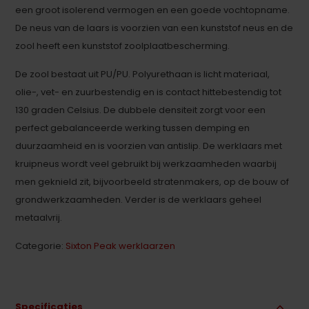
een groot isolerend vermogen en een goede vochtopname.
De neus van de laars is voorzien van een kunststof neus en de
zool heeft een kunststof zoolplaatbescherming.
De zool bestaat uit PU/PU. Polyurethaan is licht materiaal,
olie-, vet- en zuurbestendig en is contact hittebestendig tot
130 graden Celsius. De dubbele densiteit zorgt voor een
perfect gebalanceerde werking tussen demping en
duurzaamheid en is voorzien van antislip. De werklaars met
kruipneus wordt veel gebruikt bij werkzaamheden waarbij
men geknield zit, bijvoorbeeld stratenmakers, op de bouw of
grondwerkzaamheden. Verder is de werklaars geheel
metaalvrij.
Categorie:
Sixton Peak werklaarzen
Specificaties