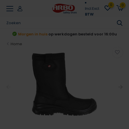
0
0
Incl.
Excl.
BTW
Achteraf betalen
Klarna & Riverty
Home