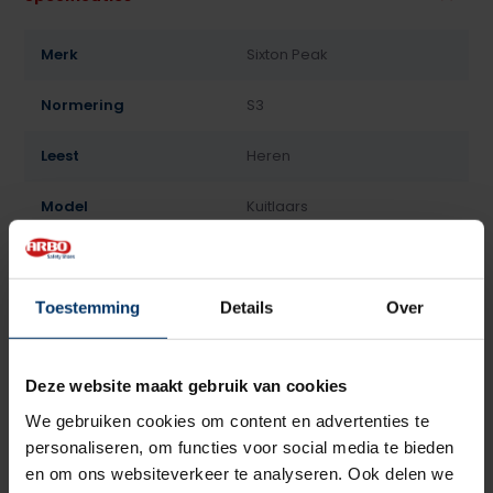
Merk
Sixton Peak
Normering
S3
Leest
Heren
Model
Kuitlaars
Sluiting
Geen
Bovenmateriaal
Leder
Toestemming
Details
Over
Voering
Lamswol
Deze website maakt gebruik van cookies
Neusbeveiliging
Kunststof
We gebruiken cookies om content en advertenties te
personaliseren, om functies voor social media te bieden
Zoolbeveiliging
Kunststof
en om ons websiteverkeer te analyseren. Ook delen we