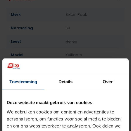
Merk
Sixton Peak
Normering
S3
Leest
Heren
Model
Kuitlaars
Sluiting
Geen
Bovenmateriaal
Leder
Toestemming
Details
Over
Voering
Lamswol
Deze website maakt gebruik van cookies
Neusbeveiliging
Kunststof
We gebruiken cookies om content en advertenties te
personaliseren, om functies voor social media te bieden
Zoolbeveiliging
Kunststof
en om ons websiteverkeer te analyseren. Ook delen we