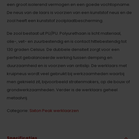
een groot isolerend vermogen en een goede vochtopname.
De neus van de laars is voorzien van een kunststof neus en de
zool heeft een kunststof zoolplaatbescherming.
De zool bestaat uit PU/PU. Polyurethaan is licht materiaal,
olie-, vet- en zuurbestendig en is contact hittebestendig tot
130 graden Celsius. De dubbele densiteit zorgt voor een
perfect gebalanceerde werking tussen demping en
duurzaamheid en is voorzien van antislip. De werklaars met
kruipneus wordt veel gebruikt bij werkzaamheden waarbij
men geknield zit, bijvoorbeeld stratenmakers, op de bouw of
grondwerkzaamheden. Verder is de werklaars geheel
metaalvrij.
Categorie:
Sixton Peak werklaarzen
Specificaties