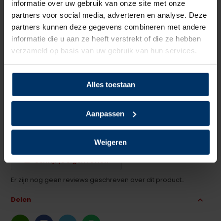
informatie over uw gebruik van onze site met onze
Zoolmateriaal
PU/PU
partners voor social media, adverteren en analyse. Deze
partners kunnen deze gegevens combineren met andere
Antislip
Ja
informatie die u aan ze heeft verstrekt of die ze hebben
verzameld op basis van uw gebruik van hun services.
Overige specificaties
Kruipneus, Metaalvrij
Kleur
Zwart
Alles toestaan
Beoordelingen
Aanpassen
0
5
Gebaseerd op 0 beoordeling(en)
van
Weigeren
Schrijf je eigen review
Er zijn nog geen reviews geschreven over dit product..
Delen