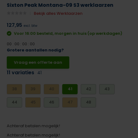
Sixton Peak Montana-09 S3 werklaarzen
Bekijk alles Werklaarzen
127,95
excl. btw
Voor 16:00 besteld, morgen in huis (op werkdagen)
0
0
:
0
0
:
0
0
:
0
0
Grotere aantallen nodig?
Vraag een offerte aan
11 variaties
41
38
39
40
41
42
43
44
45
46
47
48
Achteraf betalen mogelijk!
Achteraf betalen mogelijk!