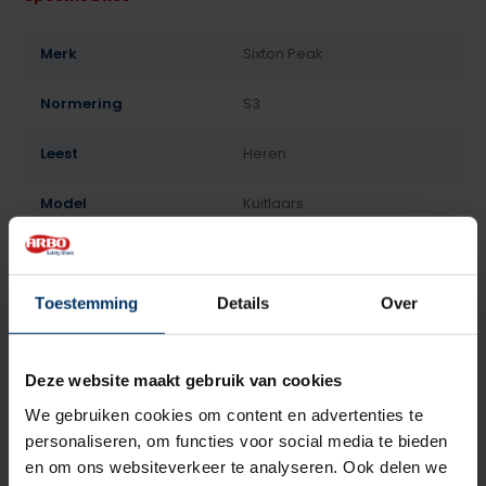
Merk
Sixton Peak
Normering
S3
Leest
Heren
Model
Kuitlaars
Sluiting
Geen
Bovenmateriaal
Leder
Toestemming
Details
Over
Voering
Lamswol
Deze website maakt gebruik van cookies
Neusbeveiliging
Kunststof
We gebruiken cookies om content en advertenties te
personaliseren, om functies voor social media te bieden
Zoolbeveiliging
Kunststof
en om ons websiteverkeer te analyseren. Ook delen we