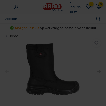
0
0
Incl.
Excl.
BTW
t
Morgen in huis
op werkdagen besteld voor 16:00u
Home