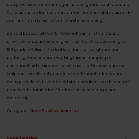
een groot isolerend vermogen en een goede vochtopname.
De neus van de laars is voorzien van een kunststof neus en de
zool heeft een kunststof zoolplaatbescherming.
De zool bestaat uit PU/PU. Polyurethaan is licht materiaal,
olie-, vet- en zuurbestendig en is contact hittebestendig tot
130 graden Celsius. De dubbele densiteit zorgt voor een
perfect gebalanceerde werking tussen demping en
duurzaamheid en is voorzien van antislip. De werklaars met
kruipneus wordt veel gebruikt bij werkzaamheden waarbij
men geknield zit, bijvoorbeeld stratenmakers, op de bouw of
grondwerkzaamheden. Verder is de werklaars geheel
metaalvrij.
Categorie:
Sixton Peak werklaarzen
Specificaties