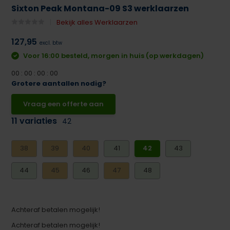
Sixton Peak Montana-09 S3 werklaarzen
Bekijk alles Werklaarzen
127,95
excl. btw
Voor 16:00 besteld, morgen in huis (op werkdagen)
0
0
:
0
0
:
0
0
:
0
0
Grotere aantallen nodig?
Vraag een offerte aan
11 variaties
42
38
39
40
41
42
43
44
45
46
47
48
Achteraf betalen mogelijk!
Achteraf betalen mogelijk!