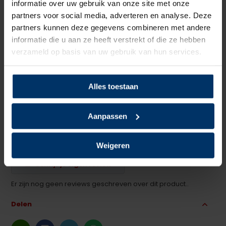
informatie over uw gebruik van onze site met onze
Zoolmateriaal
PU/PU
partners voor social media, adverteren en analyse. Deze
partners kunnen deze gegevens combineren met andere
Antislip
Ja
informatie die u aan ze heeft verstrekt of die ze hebben
verzameld op basis van uw gebruik van hun services.
Overige specificaties
Kruipneus, Metaalvrij
Kleur
Zwart
Alles toestaan
Beoordelingen
Aanpassen
0
5
Gebaseerd op 0 beoordeling(en)
van
Weigeren
Schrijf je eigen review
Er zijn nog geen reviews geschreven over dit product..
Delen