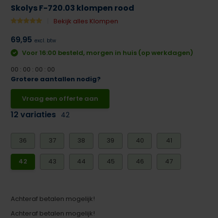
Skolys F-720.03 klompen rood
Bekijk alles Klompen
69,95
excl. btw
Voor 16:00 besteld, morgen in huis (op werkdagen)
0
0
:
0
0
:
0
0
:
0
0
Grotere aantallen nodig?
Vraag een offerte aan
12 variaties
42
36
37
38
39
40
41
42
43
44
45
46
47
Achteraf betalen mogelijk!
Achteraf betalen mogelijk!