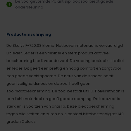
De voorgevormde PU antislip loopzool biedt goede
ondersteuning
Productomschrijving
De Skolys F-720.03 klomp. Het bovenmateriaal is vervaardigd
uit leder. Leder is een flexibel en sterk product dat veel
bescherming biedt voor de voet. De voering bestaat uit textiel
en leder. Dit geeft een prettig en hoog comfort en zorgt voor
een goede vochtopname. De neus van de schoen heeft
geen veiligheidsneus en de zool heeft geen
zoolplaatbescherming. De zool bestaat uit PU. Polyurethaan is
een licht materiaal en geeft goede demping. De loopzool is
sterk en is voorzien van antislip. Deze biedt bescherming
tegen olie, vetten en zuren en is contact hittebestendig tot 140
graden Celcius.