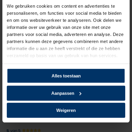
We gebruiken cookies om content en advertenties te
Neusbeveiliging
Geen
personaliseren, om functies voor social media te bieden
en om ons websiteverkeer te analyseren. Ook delen we
Zoolbeveiliging
Geen
informatie over uw gebruik van onze site met onze
Zoolmateriaal
PU
partners voor social media, adverteren en analyse. Deze
partners kunnen deze gegevens combineren met andere
Antislip
Ja
informatie die u aan ze heeft verstrekt of die ze hebben
verzameld op basis van uw gebruik van hun services.
Kleur
Rood
Alles toestaan
Beoordelingen
Aanpassen
5
5
Gebaseerd op 1 beoordeling(en)
van
Weigeren
Schrijf je eigen review
5
van 5