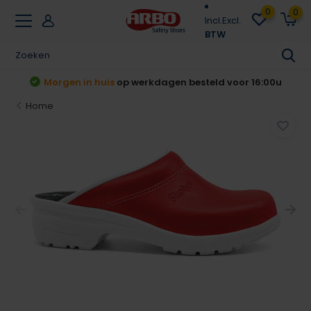
0
0
Incl.
Excl.
BTW
6:00u
Achteraf betalen
Klarna & Riverty
Home