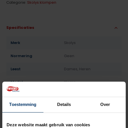
Categorie:
Skolys klompen
Specificaties
Merk
Skolys
Normering
Geen
Leest
Dames, Heren
Model
Klomp
Sluiting
Geen
Toestemming
Details
Over
Bovenmateriaal
Leder
Voering
Leder, Textiel
Deze website maakt gebruik van cookies