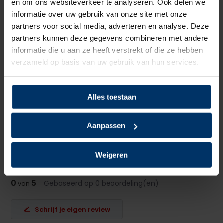
en om ons websiteverkeer te analyseren. Ook delen we
informatie over uw gebruik van onze site met onze
Neusbeveiliging
Geen
partners voor social media, adverteren en analyse. Deze
partners kunnen deze gegevens combineren met andere
Zoolbeveiliging
Geen
informatie die u aan ze heeft verstrekt of die ze hebben
verzameld op basis van uw gebruik van hun services.
Zoolmateriaal
PU
Antislip
Ja
Alles toestaan
Rood, witte stippen, witte
Kleur
zool
Aanpassen
Beoordelingen
Weigeren
0
5
Gebaseerd op 0 beoordeling(en)
van
Schrijf je eigen review