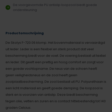
De voorgevormde PU antislip loopzool biedt goede
ondersteuning
Productomschrijving
De Skolys F-720.06 klomp. Het bovenmateriaal is vervaardigd
uit leder. Leder is een flexibel en sterk product dat veel
bescherming biedt voor de voet. De voering bestaat uit textiel
en leder. Dit geeft een prettig en hoog comfort en zorgt voor
een goede vochtopname. De neus van de schoen heeft
geen veiligheidsneus en de zool heeft geen
zoolplaatbescherming. De zool bestaat uit PU. Polyurethaan is
een licht materiaal en geeft goede demping. De loopzool is
sterk en is voorzien van antislip. Deze biedt bescherming
tegen olie, vetten en zuren en is contact hittebestendig tot 140
graden Celcius.