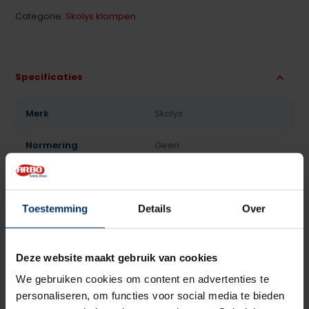
Categorie:
Skolys klompen
Specificaties
Merk
Skolys
Normering
Geen
Leest
Dames
Model
Klomp
Toestemming
Details
Over
Sluiting
Geen
Deze website maakt gebruik van cookies
Bovenmateriaal
Leder
We gebruiken cookies om content en advertenties te
personaliseren, om functies voor social media te bieden
Voering
Leder, Textiel