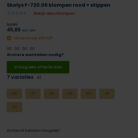
Skolys F-720.06 klompen rood + stippen
Bekijk alles Klompen
53,95
45,86
excl. btw
Uitverkoop OP=OP
0
0
:
0
0
:
0
0
:
0
0
Grotere aantallen nodig?
Vraag een offerte aan
7 variaties
41
36
37
38
39
40
41
42
Achteraf betalen mogelijk!