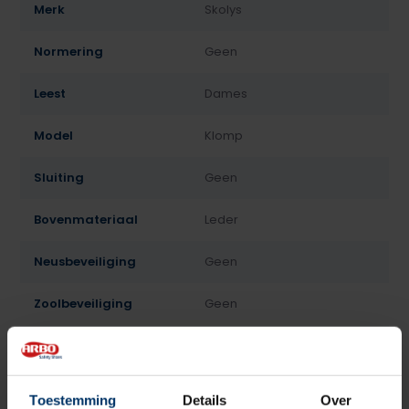
Merk
Skolys
Normering
Geen
Leest
Dames
Model
Klomp
Sluiting
Geen
Bovenmateriaal
Leder
Neusbeveiliging
Geen
Zoolbeveiliging
Geen
Zoolmateriaal
Hout
Antislip
Nee
Toestemming
Details
Over