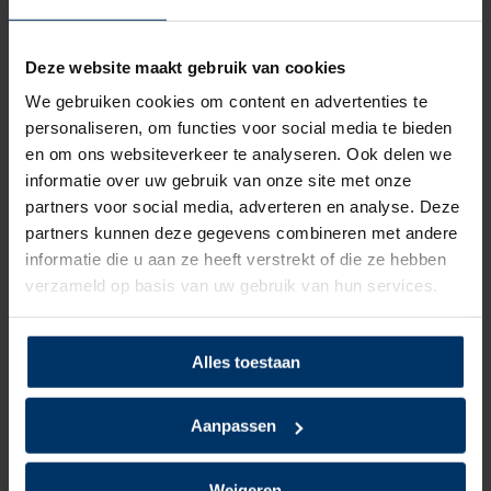
Kleur
Pastel zand, Beige
Deze website maakt gebruik van cookies
Beoordelingen
We gebruiken cookies om content en advertenties te
personaliseren, om functies voor social media te bieden
0
5
Gebaseerd op 0 beoordeling(en)
en om ons websiteverkeer te analyseren. Ook delen we
van
informatie over uw gebruik van onze site met onze
partners voor social media, adverteren en analyse. Deze
Schrijf je eigen review
partners kunnen deze gegevens combineren met andere
Er zijn nog geen reviews geschreven over dit product..
informatie die u aan ze heeft verstrekt of die ze hebben
verzameld op basis van uw gebruik van hun services.
Delen
Alles toestaan
Aanpassen
Weigeren