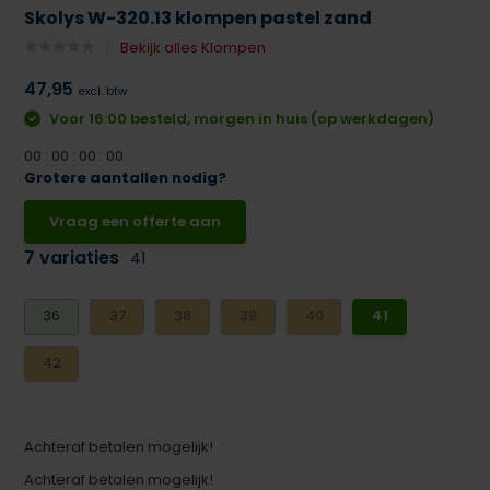
Skolys W-320.13 klompen pastel zand
Bekijk alles Klompen
47,95
excl. btw
Voor 16:00 besteld, morgen in huis (op werkdagen)
0
0
:
0
0
:
0
0
:
0
0
Grotere aantallen nodig?
Vraag een offerte aan
7 variaties
41
36
37
38
39
40
41
42
Achteraf betalen mogelijk!
Achteraf betalen mogelijk!