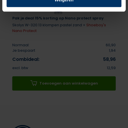
Pak je deal 15% korting op Nano protect spray
Skolys W-320.13 klompen pastel zand +
Shoeboy's
Nano Protect
Normaal:
60,90
Je bespaart
1,94
Combideal:
58,96
excl. btw
12,59
Toevoegen aan winkelwagen