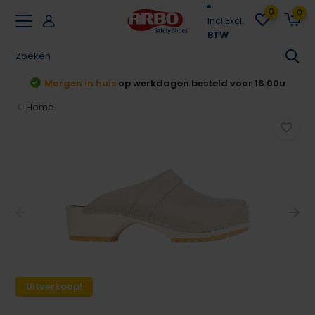
0
0
Incl.
Excl.
BTW
t
Morgen in huis
op werkdagen besteld voor 16:00u
Home
Uitverkoop!