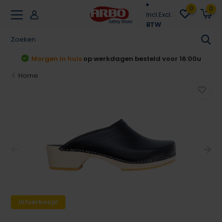
0
0
Incl.
Excl.
BTW
t
Morgen in huis
op werkdagen besteld voor 16:00u
Home
Uitverkoop!