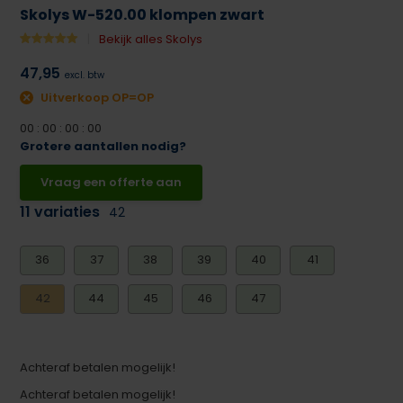
Skolys W-520.00 klompen zwart
Bekijk alles Skolys
47,95
excl. btw
Uitverkoop OP=OP
0
0
:
0
0
:
0
0
:
0
0
Grotere aantallen nodig?
Vraag een offerte aan
11 variaties
42
36
37
38
39
40
41
42
44
45
46
47
Achteraf betalen mogelijk!
Achteraf betalen mogelijk!