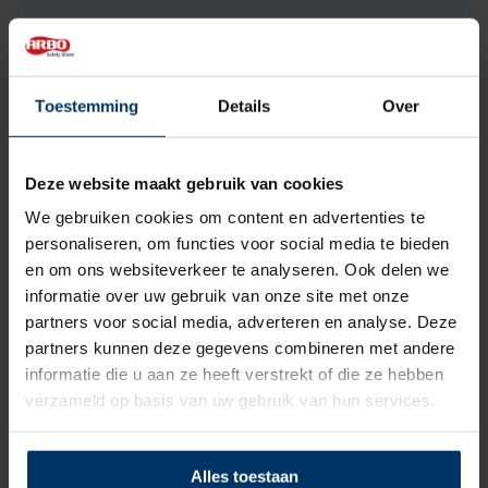
Kleur
Zwart
Beoordelingen
Toestemming
Details
Over
5
5
Gebaseerd op 1 beoordeling(en)
van
Deze website maakt gebruik van cookies
Schrijf je eigen review
We gebruiken cookies om content en advertenties te
personaliseren, om functies voor social media te bieden
en om ons websiteverkeer te analyseren. Ook delen we
5
van 5
informatie over uw gebruik van onze site met onze
Dat zijn prachtig klompen!<br />De maat paste perfect.
partners voor social media, adverteren en analyse. Deze
Bovendien had de orthopeed me precies deze schoenen
partners kunnen deze gegevens combineren met andere
aangeraden - met een harde zool. En ze zitten echt
informatie die u aan ze heeft verstrekt of die ze hebben
comfortabel.
verzameld op basis van uw gebruik van hun services.
+
Goede kwaliteit
-
Geen
Alles toestaan