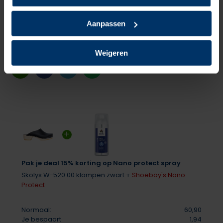
Gepost door: Tamara op 13 Februari 2026
Aanpassen
Delen
Weigeren
Pak je deal 15% korting op Nano protect spray
Skolys W-520.00 klompen zwart +
Shoeboy's Nano
Protect
Normaal:
60,90
Je bespaart
1,94