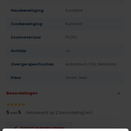
Neusbeveiliging
Kunststof
Zoolbeveiliging
Kunststof
Zoolmateriaal
PU/PU
Antislip
Ja
Overige specificaties
Antistatisch, ESD, Metaalvrij
Kleur
Zwart, Geel
Beoordelingen
5
5
Gebaseerd op 2 beoordeling(en)
van
Schrijf je eigen review