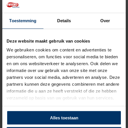
5
van 5
Toestemming
Details
Over
Ik de schoenen net binnen, zitten perfect, en lopen heel goed,
ik heb via BOL.com gekocht voor €76,- en nu weet ik het
bedrijf waarvan ik deze schoenen heb gekocht, en deze
Deze website maakt gebruik van cookies
schoenen wordt aan geboden voor nog geen €55,- dus dat
We gebruiken cookies om content en advertenties te
betekent dat ik nooit meer via BOL.com iets koop. Ik ga nu
personaliseren, om functies voor social media te bieden
eerder naar dit bedrijf in Wijchen.
en om ons websiteverkeer te analyseren. Ook delen we
informatie over uw gebruik van onze site met onze
Gepost door: Anton op 22 Augustus 2024
partners voor social media, adverteren en analyse. Deze
partners kunnen deze gegevens combineren met andere
informatie die u aan ze heeft verstrekt of die ze hebben
5
van 5
verzameld op basis van uw gebruik van hun services.
Very good product for myself, thanks again ☺️
+
10
Alles toestaan
Gepost door: Valentin Ionita op 22 Juni 2023