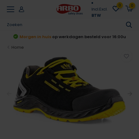
0
0
Incl.
Excl.
BTW
u
Achteraf betalen
Klarna & Riverty
Home