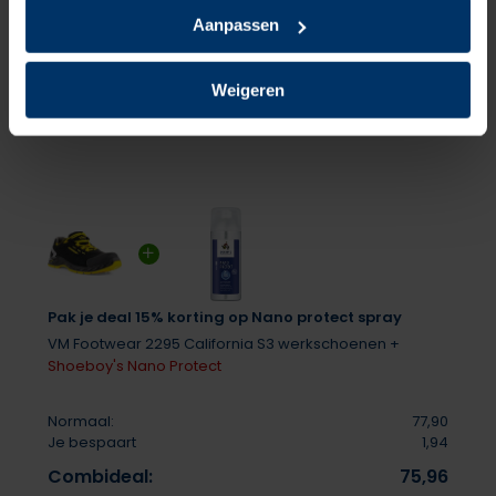
Aanpassen
Delen
Weigeren
Pak je deal 15% korting op Nano protect spray
VM Footwear 2295 California S3 werkschoenen +
Shoeboy's Nano Protect
Normaal:
77,90
Je bespaart
1,94
Combideal:
75,96