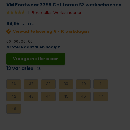
VM Footwear 2295 California S3 werkschoenen
Bekijk alles Werkschoenen
64,95
excl. btw
Verwachte levering: 5 - 10 werkdagen
0
0
:
0
0
:
0
0
:
0
0
Grotere aantallen nodig?
Vraag een offerte aan
13 variaties
40
36
37
38
39
40
41
42
43
44
45
46
47
48