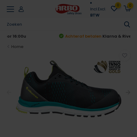
0
0
Incl.
Excl.
BTW
Achteraf betalen
Klarna & Riverty
Home