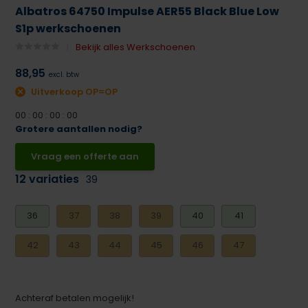
Albatros 64750 Impulse AER55 Black Blue Low
S1p werkschoenen
Bekijk alles Werkschoenen
88,95
excl. btw
Uitverkoop OP=OP
0
0
:
0
0
:
0
0
:
0
0
Grotere aantallen nodig?
Vraag een offerte aan
12 variaties
39
36
37
38
39
40
41
42
43
44
45
46
47
Achteraf betalen mogelijk!