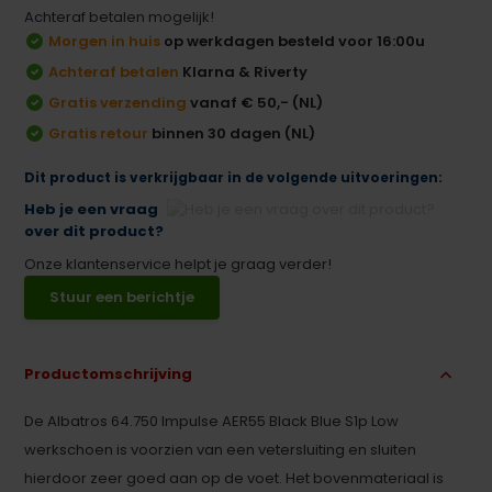
Achteraf betalen mogelijk!
Morgen in huis
op werkdagen besteld voor 16:00u
Achteraf betalen
Klarna & Riverty
Gratis verzending
vanaf € 50,- (NL)
Gratis retour
binnen 30 dagen (NL)
Dit product is verkrijgbaar in de volgende uitvoeringen:
Heb je een vraag
over dit product?
Onze klantenservice helpt je graag verder!
Stuur een berichtje
Productomschrijving
De Albatros 64.750 Impulse AER55 Black Blue S1p Low
werkschoen is voorzien van een vetersluiting en sluiten
hierdoor zeer goed aan op de voet. Het bovenmateriaal is