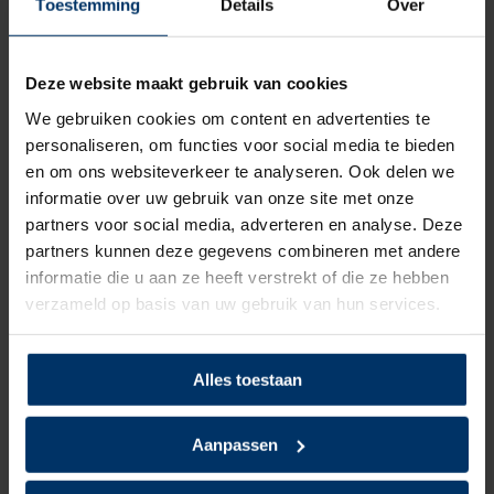
Toestemming
Details
Over
Normering
S1p
Deze website maakt gebruik van cookies
Leest
Dames, Heren
We gebruiken cookies om content en advertenties te
personaliseren, om functies voor social media te bieden
Model
Laag
en om ons websiteverkeer te analyseren. Ook delen we
informatie over uw gebruik van onze site met onze
Sluiting
Veter
partners voor social media, adverteren en analyse. Deze
Bovenmateriaal
Textiel
partners kunnen deze gegevens combineren met andere
informatie die u aan ze heeft verstrekt of die ze hebben
Voering
Textiel
verzameld op basis van uw gebruik van hun services.
Neusbeveiliging
Kunststof
Alles toestaan
Zoolbeveiliging
Kunststof
Aanpassen
Zoolmateriaal
Rubber/EVA