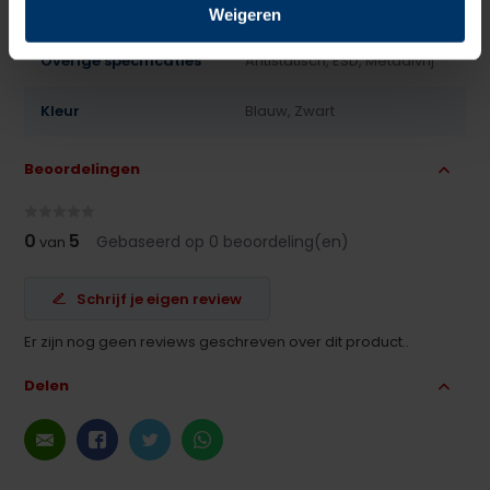
Antislip
Ja
Weigeren
Overige specificaties
Antistatisch, ESD, Metaalvrij
Kleur
Blauw, Zwart
Beoordelingen
0
5
Gebaseerd op 0 beoordeling(en)
van
Schrijf je eigen review
Er zijn nog geen reviews geschreven over dit product..
Delen