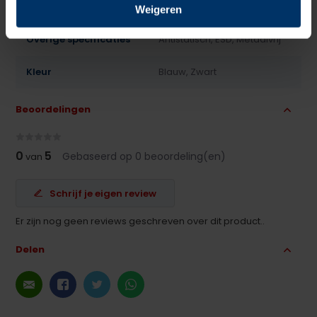
Antislip
Ja
Weigeren
Overige specificaties
Antistatisch, ESD, Metaalvrij
Kleur
Blauw, Zwart
Beoordelingen
0
5
Gebaseerd op 0 beoordeling(en)
van
Schrijf je eigen review
Er zijn nog geen reviews geschreven over dit product..
Delen