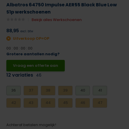
Albatros 64750 Impulse AER55 Black Blue Low
S1p werkschoenen
Bekijk alles Werkschoenen
88,95
excl. btw
Uitverkoop OP=OP
0
0
:
0
0
:
0
0
:
0
0
Grotere aantallen nodig?
Vraag een offerte aan
12 variaties
46
36
37
38
39
40
41
42
43
44
45
46
47
Achteraf betalen mogelijk!