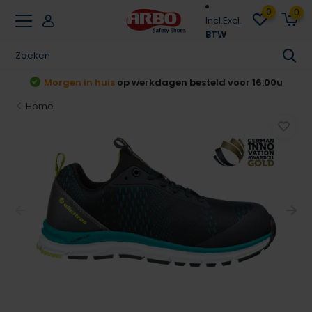
0
0
Incl.
Excl.
BTW
Achteraf betalen
Klarna & Riverty
Home