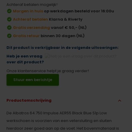
Achteraf betalen mogelijk!
Morgen in huis
op werkdagen besteld voor 16:00u
Achteraf betalen
Klarna & Riverty
Gratis verzending
vanaf € 50,- (NL)
Gratis retour
binnen 30 dagen (NL)
Dit product is verkrijgbaar in de volgende uitvoeringen:
Heb je een vraag
over dit product?
Onze klantenservice helpt je graag verder!
Stuur een berichtje
Productomschrijving
De Albatros 64.750 Impulse AER55 Black Blue S1p Low
werkschoen is voorzien van een vetersluiting en sluiten
hierdoor zeer goed aan op de voet. Het bovenmateriaal is