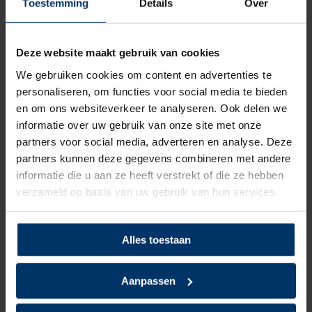
Toestemming
Details
Over
Normering
S1p
Deze website maakt gebruik van cookies
Leest
Dames, Heren
We gebruiken cookies om content en advertenties te
personaliseren, om functies voor social media te bieden
Model
Laag
en om ons websiteverkeer te analyseren. Ook delen we
informatie over uw gebruik van onze site met onze
Sluiting
Veter
partners voor social media, adverteren en analyse. Deze
Bovenmateriaal
Textiel
partners kunnen deze gegevens combineren met andere
informatie die u aan ze heeft verstrekt of die ze hebben
Voering
Textiel
verzameld op basis van uw gebruik van hun services.
Neusbeveiliging
Kunststof
Alles toestaan
Zoolbeveiliging
Kunststof
Aanpassen
Zoolmateriaal
Rubber/EVA