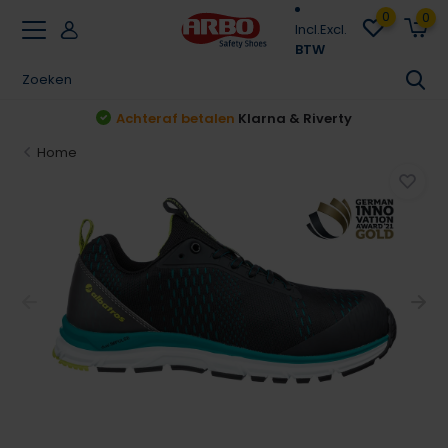
0
0
Incl.
Excl.
BTW
Achteraf betalen
Klarna & Riverty
Home