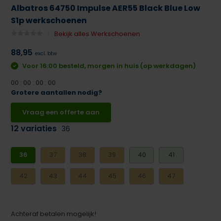
Albatros 64750 Impulse AER55 Black Blue Low
S1p werkschoenen
Bekijk alles Werkschoenen
88,95
excl. btw
Voor 16:00 besteld, morgen in huis (op werkdagen)
0
0
:
0
0
:
0
0
:
0
0
Grotere aantallen nodig?
Vraag een offerte aan
12 variaties
36
36
37
38
39
40
41
42
43
44
45
46
47
Achteraf betalen mogelijk!