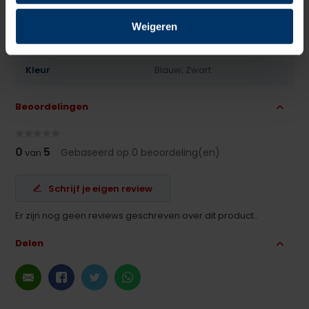
Antislip
Ja
Weigeren
Overige specificaties
Antistatisch, ESD, Metaalvrij
Kleur
Blauw, Zwart
Beoordelingen
0
5
Gebaseerd op 0 beoordeling(en)
van
Schrijf je eigen review
Er zijn nog geen reviews geschreven over dit product..
Delen