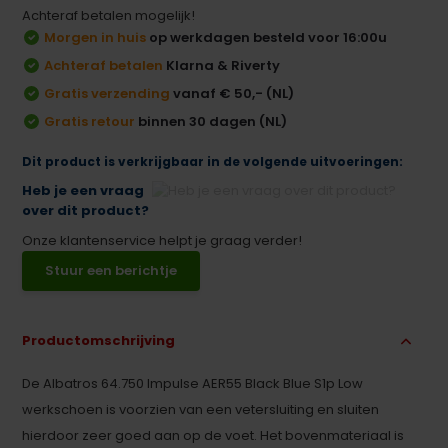
Achteraf betalen mogelijk!
Morgen in huis
op werkdagen besteld voor 16:00u
Achteraf betalen
Klarna & Riverty
Gratis verzending
vanaf € 50,- (NL)
Gratis retour
binnen 30 dagen (NL)
Dit product is verkrijgbaar in de volgende uitvoeringen:
Heb je een vraag
over dit product?
Onze klantenservice helpt je graag verder!
Stuur een berichtje
Productomschrijving
De Albatros 64.750 Impulse AER55 Black Blue S1p Low
werkschoen is voorzien van een vetersluiting en sluiten
hierdoor zeer goed aan op de voet. Het bovenmateriaal is