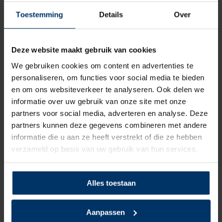
Toestemming
Details
Over
Normering
S1p
Leest
Dames, Heren
Deze website maakt gebruik van cookies
We gebruiken cookies om content en advertenties te
Model
Laag
personaliseren, om functies voor social media te bieden
en om ons websiteverkeer te analyseren. Ook delen we
Sluiting
Veter
informatie over uw gebruik van onze site met onze
Bovenmateriaal
Textiel
partners voor social media, adverteren en analyse. Deze
partners kunnen deze gegevens combineren met andere
Voering
Textiel
informatie die u aan ze heeft verstrekt of die ze hebben
verzameld op basis van uw gebruik van hun services.
Neusbeveiliging
Kunststof
Zoolbeveiliging
Kunststof
Alles toestaan
Zoolmateriaal
Rubber/EVA
Aanpassen