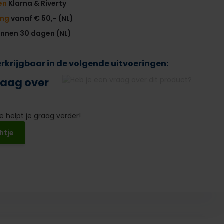
en
Klarna & Riverty
ing
vanaf € 50,- (NL)
innen 30 dagen (NL)
verkrijgbaar in de volgende uitvoeringen:
raag over
 helpt je graag verder!
htje