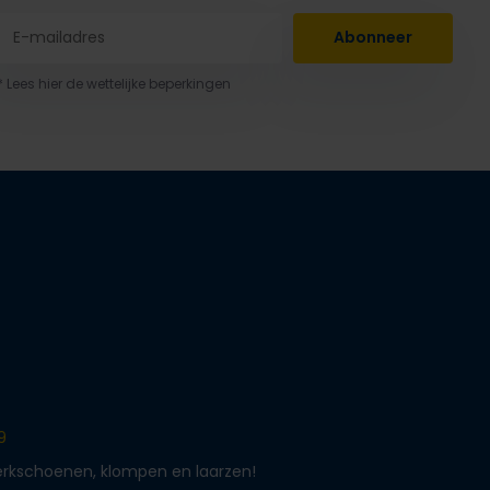
Abonneer
* Lees hier de wettelijke beperkingen
9
werkschoenen, klompen en laarzen!