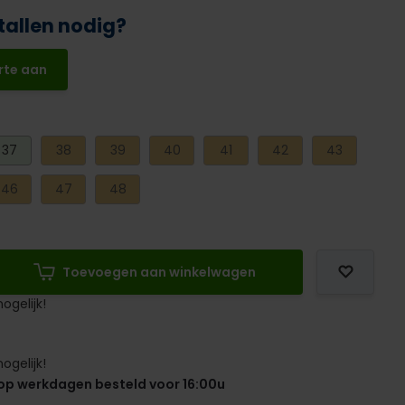
tallen nodig?
rte aan
37
38
39
40
41
42
43
46
47
48
Toevoegen aan winkelwagen
ogelijk!
ogelijk!
op werkdagen besteld voor 16:00u