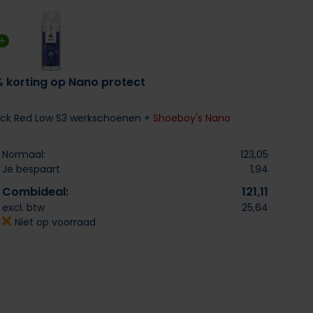
% korting op Nano protect
ack Red Low S3 werkschoenen +
Shoeboy's Nano
Normaal:
123,05
Je bespaart
1,94
Combideal:
121,11
excl. btw
25,64
Niet op voorraad