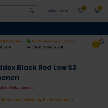
0
0
Inloggen
raf betalen
Gratis verzonden & retour
4,7
 Rivery
vanaf € 75 binnen NL
ddox Black Red Low S3
oenen
k alles Werkschoenen
Verwachte levering: 5 - 10 werkdagen