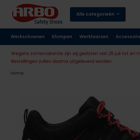
Alle categorieën
Werkschoenen
Klompen
Werklaarzen
Accessoir
Wegens zomervakantie zijn wij gesloten van 25 juli tot en 
Bestellingen zullen daarna uitgeleverd worden.
Home