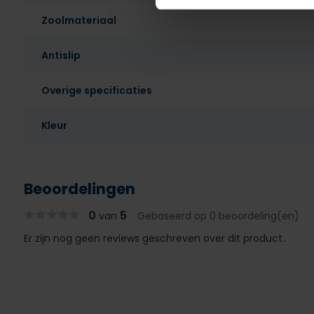
Zoolmateriaal
Antislip
Overige specificaties
Kleur
Beoordelingen
0
5
van
Gebaseerd op 0 beoordeling(en)
Er zijn nog geen reviews geschreven over dit product..