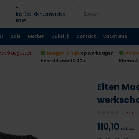
Incl.
Excl.
Klantenservice
BTW
es
Sale
Merken
Zakelijk
Contact
Vacatures
met 9 augustus.
Morgen in huis
op werkdagen
Achte
besteld voor 16:00u
Klarna &
Elten Ma
werksch
Bekij
110,10
excl. btw