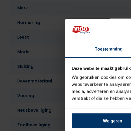
Merk
Normering
Leest
Toestemming
Model
Sluiting
Deze website maakt gebruik
We gebruiken cookies om cont
Bovenmateriaal
websiteverkeer te analyseren
media, adverteren en analys
Voering
verstrekt of die ze hebben v
Neusbeveiliging
Weigeren
Zoolbeveiliging