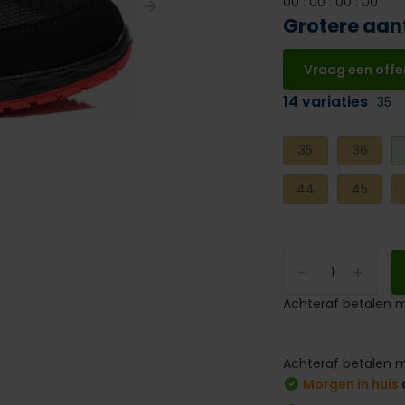
0
0
:
0
0
:
0
0
:
0
0
Grotere aan
Vraag een offe
14 variaties
35
35
36
44
45
-
+
Achteraf betalen m
Achteraf betalen m
Morgen in huis