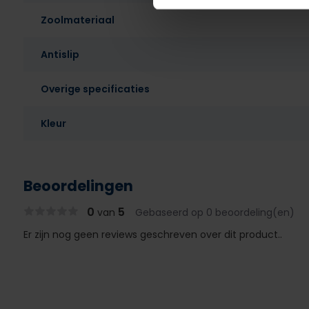
Zoolmateriaal
Antislip
Overige specificaties
Kleur
Beoordelingen
0
5
van
Gebaseerd op 0 beoordeling(en)
Er zijn nog geen reviews geschreven over dit product..