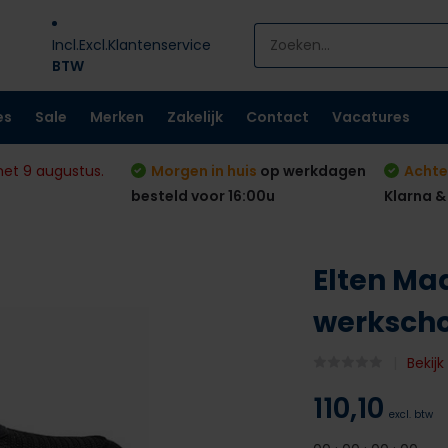
Incl.
Excl.
Klantenservice
BTW
es
Sale
Merken
Zakelijk
Contact
Vacatures
met 9 augustus.
Morgen in huis
op werkdagen
Achte
besteld voor 16:00u
Klarna &
Elten Ma
werksch
Bekij
110,10
excl. btw