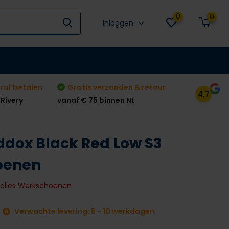
0
0
Inloggen
raf betalen
Gratis verzonden & retour
4,7
 Rivery
vanaf € 75 binnen NL
ddox Black Red Low S3
oenen
k alles Werkschoenen
Verwachte levering: 5 - 10 werkdagen