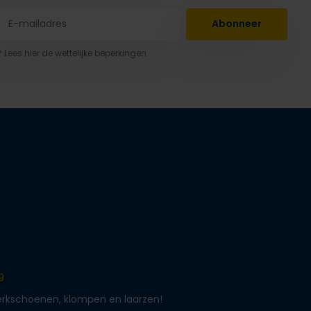
Abonneer
* Lees hier de wettelijke beperkingen
9
werkschoenen, klompen en laarzen!