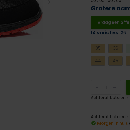
0
0
:
0
0
:
0
0
:
0
0
Grotere aan
Vraag een offe
14 variaties
36
35
36
44
45
-
+
Achteraf betalen m
Achteraf betalen m
Morgen in huis