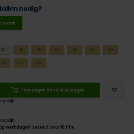
tallen nodig?
rte aan
37
38
39
40
41
42
43
46
47
48
Toevoegen aan winkelwagen
ogelijk!
ogelijk!
op werkdagen besteld voor 16:00u