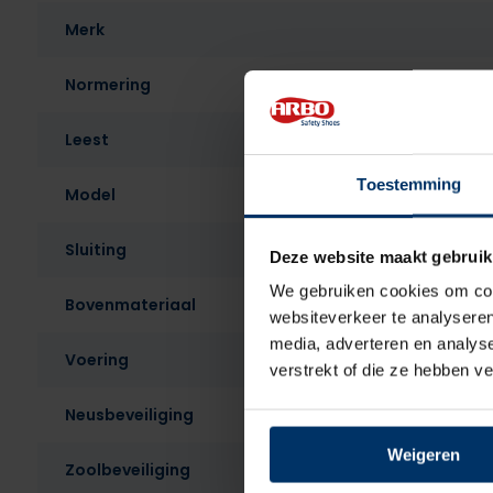
Merk
Normering
Leest
Toestemming
Model
Sluiting
Deze website maakt gebruik
We gebruiken cookies om cont
Bovenmateriaal
websiteverkeer te analyseren
media, adverteren en analys
Voering
verstrekt of die ze hebben v
Neusbeveiliging
Weigeren
Zoolbeveiliging