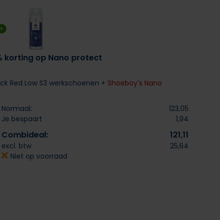
% korting op Nano protect
ack Red Low S3 werkschoenen +
Shoeboy's Nano
Normaal:
123,05
Je bespaart
1,94
Combideal:
121,11
excl. btw
25,64
Niet op voorraad