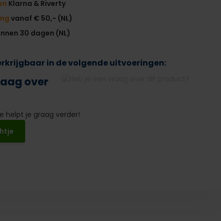
en
Klarna & Riverty
ing
vanaf € 50,- (NL)
innen 30 dagen (NL)
verkrijgbaar in de volgende uitvoeringen:
raag over
 helpt je graag verder!
htje