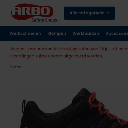
Alle categorieën
Werkschoenen
Klompen
Werklaarzen
Accessoir
Wegens zomervakantie zijn wij gesloten van 25 juli tot en 
Bestellingen zullen daarna uitgeleverd worden.
Home