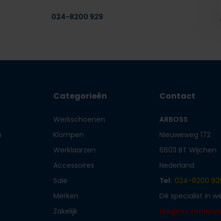
024-8200 929
Categorieën
Contact
Werkschoenen
ARBOSS
n
Klompen
Nieuweweg 172
Werklaarzen
6603 BT Wijchen
Accessoires
Nederland
Sale
Tel:
024-8200 92
Merken
Dé specialist in 
Zakelijk
Wegens zomervaka