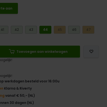
rte aan
41
42
43
44
45
46
47
Toevoegen aan winkelwagen
ogelijk!
ogelijk!
op werkdagen besteld voor 16:00u
en
Klarna & Riverty
ing
vanaf € 50,- (NL)
innen 30 dagen (NL)