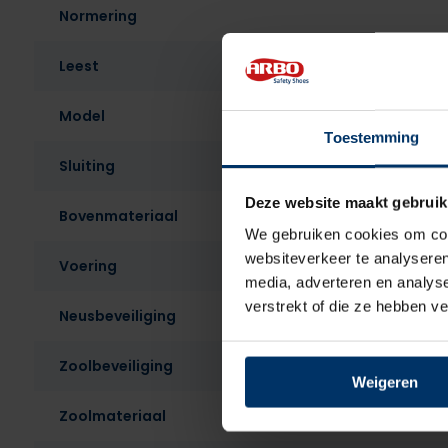
Normering
Leest
Model
Toestemming
Sluiting
Deze website maakt gebruik
Bovenmateriaal
We gebruiken cookies om cont
websiteverkeer te analyseren
Voering
media, adverteren en analys
verstrekt of die ze hebben v
Neusbeveiliging
Zoolbeveiliging
Weigeren
Zoolmateriaal