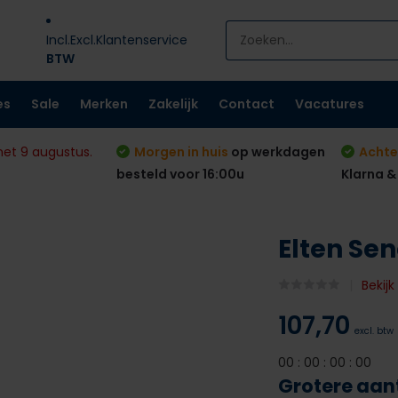
Incl.
Excl.
Klantenservice
BTW
es
Sale
Merken
Zakelijk
Contact
Vacatures
met 9 augustus.
Morgen in huis
op werkdagen
Achte
besteld voor 16:00u
Klarna &
Elten Se
Bekij
107,70
excl. btw
0
0
:
0
0
:
0
0
:
0
0
Grotere aan