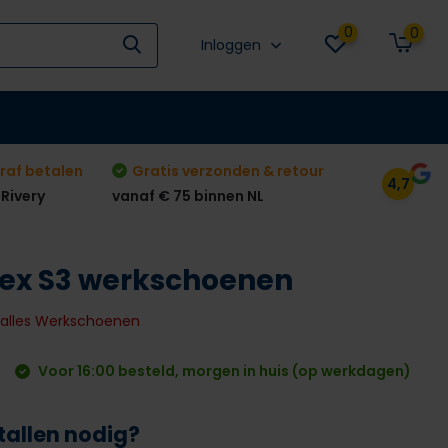
0
0
Inloggen
raf betalen
Gratis verzonden & retour
4,7
 Rivery
vanaf € 75 binnen NL
nex S3 werkschoenen
k alles Werkschoenen
Voor 16:00 besteld, morgen in huis (op werkdagen)
tallen nodig?