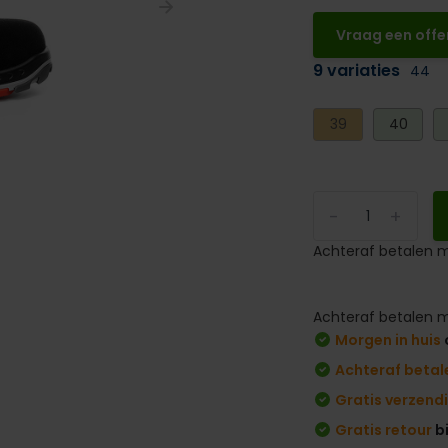
Vraag een offe
9 variaties
44
39
40
-
+
Achteraf betalen m
Achteraf betalen m
Morgen in huis
Achteraf betal
Gratis verzend
Gratis retour
b