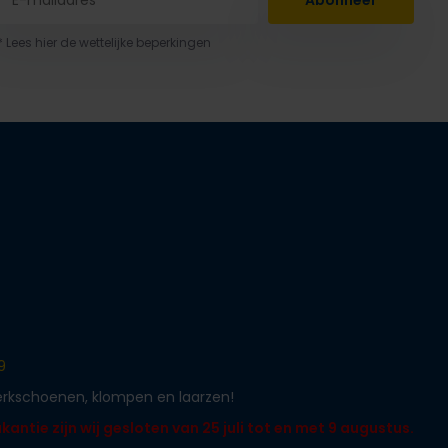
Abonneer
* Lees hier de wettelijke beperkingen
9
werkschoenen, klompen en laarzen!
ntie zijn wij gesloten van 25 juli tot en met 9 augustus.