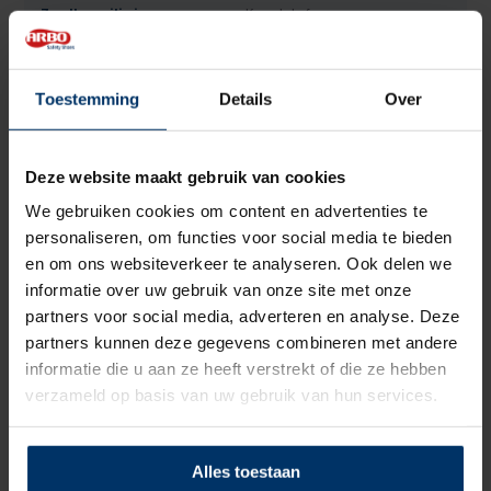
Zoolbeveiliging
Kunststof
Zoolmateriaal
TPU/PU
Toestemming
Details
Over
Antislip
Ja
Antistatisch, ESD,
Deze website maakt gebruik van cookies
Overige specificaties
Metaalvrij/Ledervrij
We gebruiken cookies om content en advertenties te
personaliseren, om functies voor social media te bieden
Kleur
Zwart
en om ons websiteverkeer te analyseren. Ook delen we
informatie over uw gebruik van onze site met onze
Beoordelingen
partners voor social media, adverteren en analyse. Deze
partners kunnen deze gegevens combineren met andere
informatie die u aan ze heeft verstrekt of die ze hebben
0
5
Gebaseerd op 0 beoordeling(en)
van
verzameld op basis van uw gebruik van hun services.
Schrijf je eigen review
Alles toestaan
Er zijn nog geen reviews geschreven over dit product..