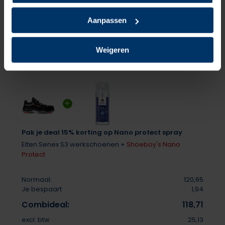
Delen
Aanpassen
Weigeren
Pak je deal 15% korting op Nano protect spray
Elten Senex S3 werkschoenen +
Shoeboy's Nano
Protect
Normaal:
120,65
Je bespaart
1,94
Combideal:
118,71
excl. btw
25,13