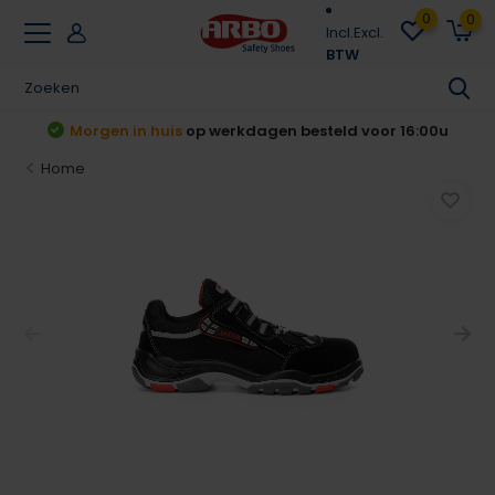
0
0
Incl.
Excl.
BTW
t
Morgen in huis
op werkdagen besteld voor 16:00u
Home