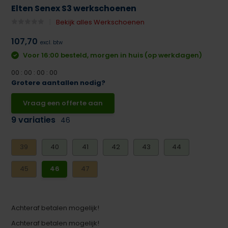
Elten Senex S3 werkschoenen
Bekijk alles Werkschoenen
107,70
excl. btw
Voor 16:00 besteld, morgen in huis (op werkdagen)
0
0
:
0
0
:
0
0
:
0
0
Grotere aantallen nodig?
Vraag een offerte aan
9 variaties
46
39
40
41
42
43
44
45
46
47
Achteraf betalen mogelijk!
Achteraf betalen mogelijk!