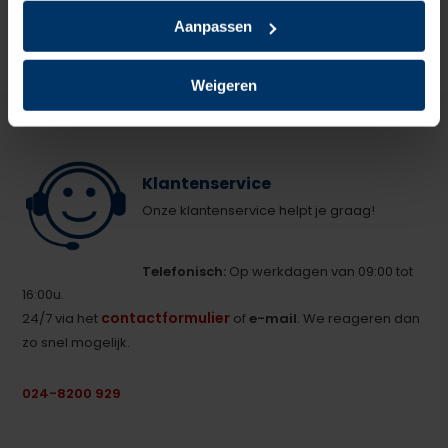
Delen
Aanpassen
Weigeren
Klantenservice
Onze klantenservice helpt je graag!
Telefonisch:
Op werkdagen van 09:00 tot
16:00u.
contactformulier
24/7 via het
of
e-mail
. We reageren dan
zo snel mogelijk.
024-8200 929