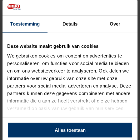
deklagen zijn te bestellen van maat 36 t/m 50.
Categorie:
HKS werkschoenen
Toestemming
Details
Over
Beoordelingen
Deze website maakt gebruik van cookies
We gebruiken cookies om content en advertenties te
5
5
Gebaseerd op 1 beoordeling(en)
van
personaliseren, om functies voor social media te bieden
en om ons websiteverkeer te analyseren. Ook delen we
informatie over uw gebruik van onze site met onze
Schrijf je eigen review
partners voor social media, adverteren en analyse. Deze
partners kunnen deze gegevens combineren met andere
5
van 5
informatie die u aan ze heeft verstrekt of die ze hebben
Prima bedrijf, snelle service en snel geleverd.
verzameld op basis van uw gebruik van hun services.
Gepost door: Sjaak Brok op 16 December 2021
Alles toestaan