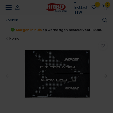
0
0
Incl.
Excl.
BTW
t
Morgen in huis
op werkdagen besteld voor 16:00u
Home