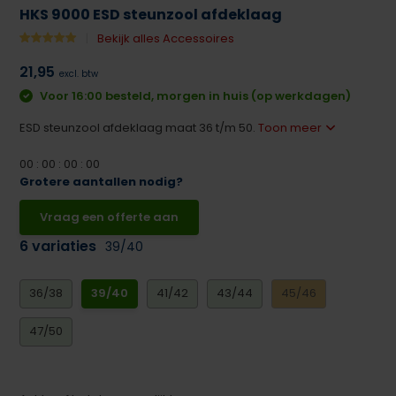
HKS 9000 ESD steunzool afdeklaag
Bekijk alles Accessoires
21,95
excl. btw
Voor 16:00 besteld, morgen in huis (op werkdagen)
ESD steunzool afdeklaag maat 36 t/m 50.
Toon meer
0
0
:
0
0
:
0
0
:
0
0
Grotere aantallen nodig?
Vraag een offerte aan
6 variaties
39/40
36/38
39/40
41/42
43/44
45/46
47/50