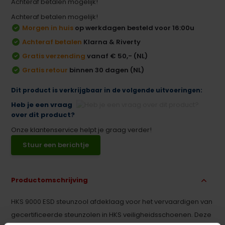
Achteraf betalen mogelijk!
Achteraf betalen mogelijk!
Morgen in huis
op werkdagen besteld voor 16:00u
Achteraf betalen
Klarna & Riverty
Gratis verzending
vanaf € 50,- (NL)
Gratis retour
binnen 30 dagen (NL)
Dit product is verkrijgbaar in de volgende uitvoeringen:
Heb je een vraag
over dit product?
Onze klantenservice helpt je graag verder!
Stuur een berichtje
Productomschrijving
HKS 9000 ESD steunzool afdeklaag voor het vervaardigen van
gecertificeerde steunzolen in HKS veiligheidsschoenen. Deze