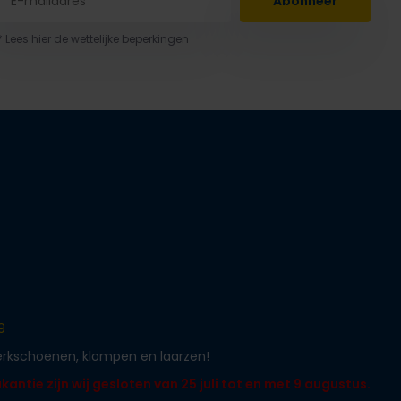
Abonneer
* Lees hier de wettelijke beperkingen
9
werkschoenen, klompen en laarzen!
ntie zijn wij gesloten van 25 juli tot en met 9 augustus.