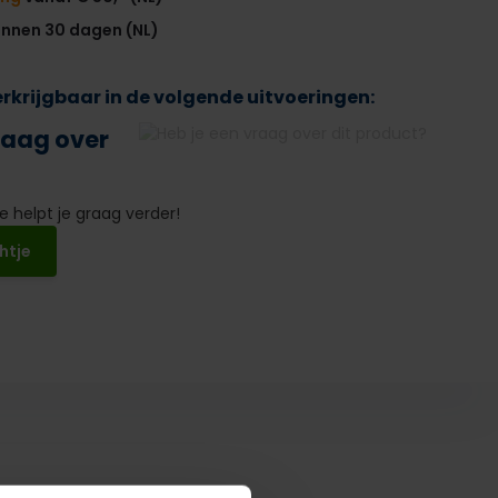
innen 30 dagen (NL)
verkrijgbaar in de volgende uitvoeringen:
raag over
 helpt je graag verder!
htje