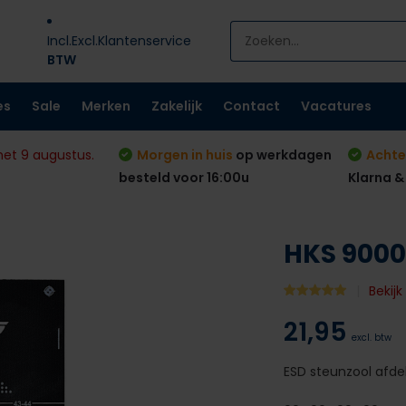
Incl.
Excl.
Klantenservice
BTW
es
Sale
Merken
Zakelijk
Contact
Vacatures
met 9 augustus.
Morgen in huis
op werkdagen
Achte
besteld voor 16:00u
Klarna &
HKS 9000
Bekijk
21,95
excl. btw
ESD steunzool afd