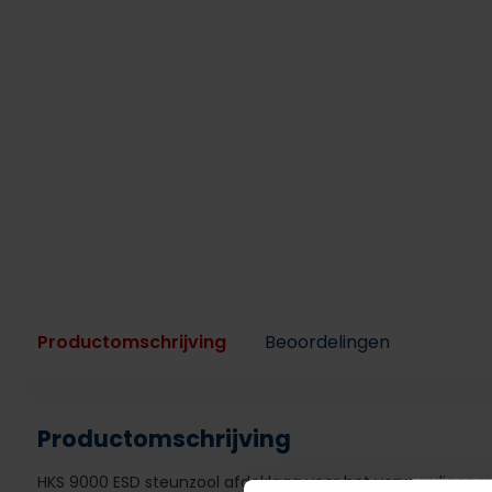
Productomschrijving
Beoordelingen
Productomschrijving
HKS 9000 ESD steunzool afdeklaag voor het vervaardigen v