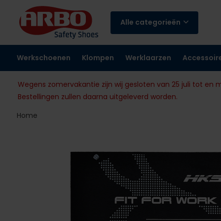
Alle categorieën
Werkschoenen
Klompen
Werklaarzen
Accessoir
Wegens zomervakantie zijn wij gesloten van 25 juli tot en 
Bestellingen zullen daarna uitgeleverd worden.
Home