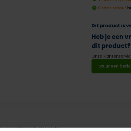
Gratis retour
b
Dit product is 
Heb je een v
dit product?
Onze klantenservice
Stuur een beric
an gecertificeerde steunzolen