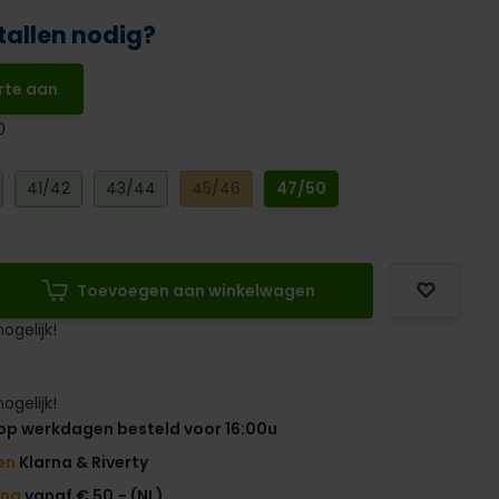
tallen nodig?
rte aan
0
41/42
43/44
45/46
47/50
Toevoegen aan winkelwagen
ogelijk!
ogelijk!
op werkdagen besteld voor 16:00u
en
Klarna & Riverty
ing
vanaf € 50,- (NL)