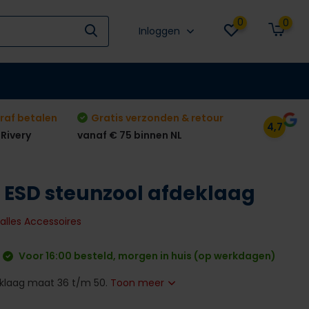
0
0
Inloggen
raf betalen
Gratis verzonden & retour
4,7
 Rivery
vanaf € 75 binnen NL
 ESD steunzool afdeklaag
 alles Accessoires
Voor 16:00 besteld, morgen in huis (op werkdagen)
eklaag maat 36 t/m 50.
Toon meer