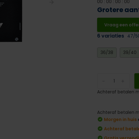
0
0
:
0
0
:
0
0
:
0
0
Grotere aan
Vraag een offe
6 variaties
47/5
36/38
39/40
-
+
Achteraf betalen m
Achteraf betalen m
Morgen in huis
Achteraf betal
Gratis verzend