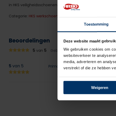
in HKS veiligheidsschoenen. Deze deklagen zijn te bestelle
Categorie:
HKS werkschoenen
Toestemming
Beoordelingen
Deze website maakt gebruik
We gebruiken cookies om cont
5
5
van
Gebaseerd op 1 beoordeling(en)
websiteverkeer te analyseren
media, adverteren en analys
5
van 5
Prima bedrijf, snelle service en snel g
verstrekt of die ze hebben v
Weigeren