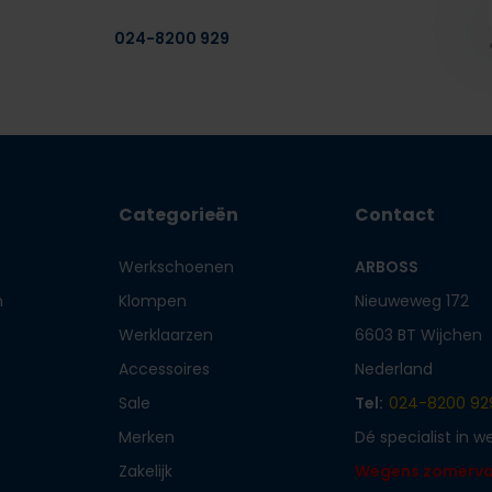
024-8200 929
Categorieën
Contact
Werkschoenen
ARBOSS
n
Klompen
Nieuweweg 172
Werklaarzen
6603 BT Wijchen
Accessoires
Nederland
Sale
Tel:
024-8200 92
Merken
Dé specialist in 
Zakelijk
Wegens zomervaka