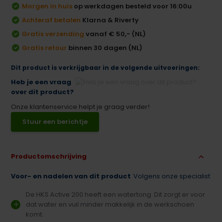
Morgen in huis
op werkdagen besteld voor 16:00u
Achteraf betalen
Klarna & Riverty
Gratis verzending
vanaf € 50,- (NL)
Gratis retour
binnen 30 dagen (NL)
Dit product is verkrijgbaar in de volgende uitvoeringen:
Heb je een vraag
over dit product?
Onze klantenservice helpt je graag verder!
Stuur een berichtje
Productomschrijving
Voor- en nadelen van dit product
Volgens onze specialist
De HKS Active 200 heeft een watertong. Dit zorgt er voor
dat water en vuil minder makkelijk in de werkschoen
komt.