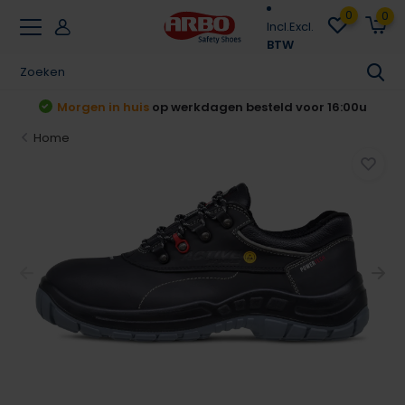
0
0
Incl.
Excl.
BTW
Achteraf betalen
Klarna & Riverty
Home