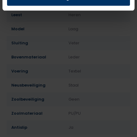
Normering
S2
Leest
Heren
Model
Laag
Sluiting
Veter
Bovenmateriaal
Leder
Voering
Textiel
Neusbeveiliging
Staal
Zoolbeveiliging
Geen
Zoolmateriaal
PU/PU
Antislip
Ja