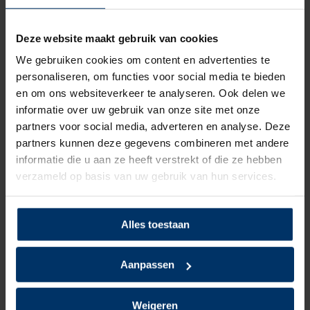
Is de HKS Active 200 S2 dé werkschoen voor jou en wil je deze
kopen? Je kunt deze makkelijk en snel bestellen op de
Deze website maakt gebruik van cookies
webshop wanneer het jou uit komt, dan zorgen wij voor de
We gebruiken cookies om content en advertenties te
rest!
personaliseren, om functies voor social media te bieden
en om ons websiteverkeer te analyseren. Ook delen we
Wil je de schoenen
toch even passen
? Dan kan dat in onze
informatie over uw gebruik van onze site met onze
werkschoenenwinkel
. Heb je nog vragen over de HKS Active
partners voor social media, adverteren en analyse. Deze
200 of een van onze andere producten, dan kun je altijd
partners kunnen deze gegevens combineren met andere
contact opnemen met een van onze specialisten.
informatie die u aan ze heeft verstrekt of die ze hebben
verzameld op basis van uw gebruik van hun services.
Categorie:
HKS werkschoenen
Alles toestaan
Specificaties
Aanpassen
Merk
HKS
Weigeren