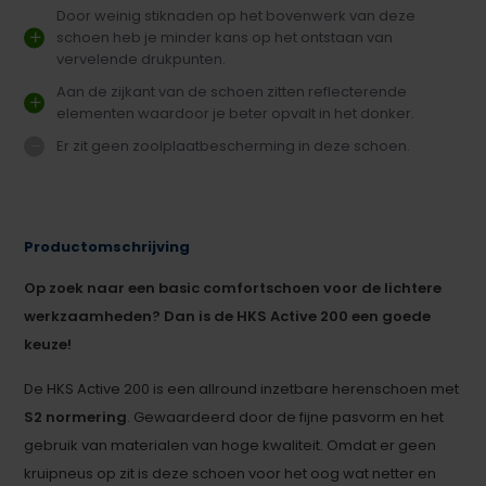
Door weinig stiknaden op het bovenwerk van deze
schoen heb je minder kans op het ontstaan van
vervelende drukpunten.
Aan de zijkant van de schoen zitten reflecterende
elementen waardoor je beter opvalt in het donker.
Er zit geen zoolplaatbescherming in deze schoen.
Productomschrijving
Op zoek naar een basic comfortschoen voor de lichtere
werkzaamheden? Dan is de HKS Active 200 een goede
keuze!
De HKS Active 200 is een allround inzetbare herenschoen met
S2 normering
. Gewaardeerd door de fijne pasvorm en het
gebruik van materialen van hoge kwaliteit. Omdat er geen
kruipneus op zit is deze schoen voor het oog wat netter en