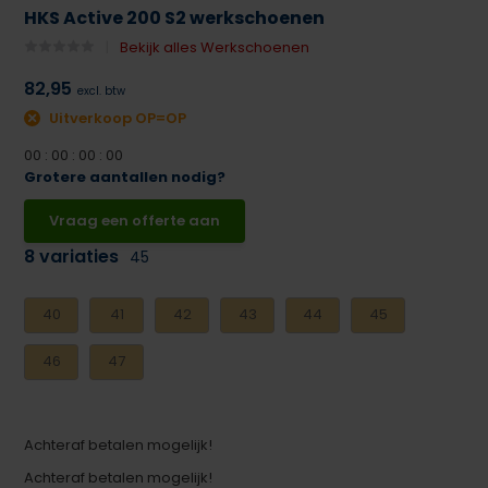
HKS Active 200 S2 werkschoenen
Bekijk alles Werkschoenen
82,95
excl. btw
Uitverkoop OP=OP
0
0
:
0
0
:
0
0
:
0
0
Grotere aantallen nodig?
Vraag een offerte aan
8 variaties
45
40
41
42
43
44
45
46
47
Achteraf betalen mogelijk!
Achteraf betalen mogelijk!