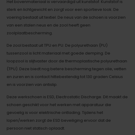
Het bovenmateriaal is vervaardigd uit kunststof. Kunststof is
sterk en lichtgewicht en zorgt voor een sportieve look. De
voering bestaat uit textiel. De neus van de schoen is voorzien
van een stalen neus en de zool heeft geen
zoolplaatbescherming.
De zool bestaat uit TPU en PU. De polyurethaan (PU)
tussenzool is licht materiaal met goede demping. De
loopzool is slijtvaster door de thermoplastische polyurethaan
(TPU). Deze biedt nog betere bescherming tegen olie, vetten
en zuren en is contact hittebestendig tot 130 graden Celsius
en is voorzien van antislip.
Deze werkschoen is ESD, Electrostatic Discharge. Dit maakt de
schoen geschikt voor het werken met apparatuur die
gevoelig is voor elektrische ontlading. Tijdens het
lopen/werken zorgt de ESD beveiliging ervoor dat de
persoon niet statisch oplaadt.