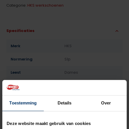
Categorie:
HKS werkschoenen
Specificaties
Merk
HKS
Normering
S1p
Leest
Dames
Model
Laag
Sluiting
Veter
Toestemming
Details
Over
Bovenmateriaal
Kunststof
Deze website maakt gebruik van cookies
Voering
Textiel