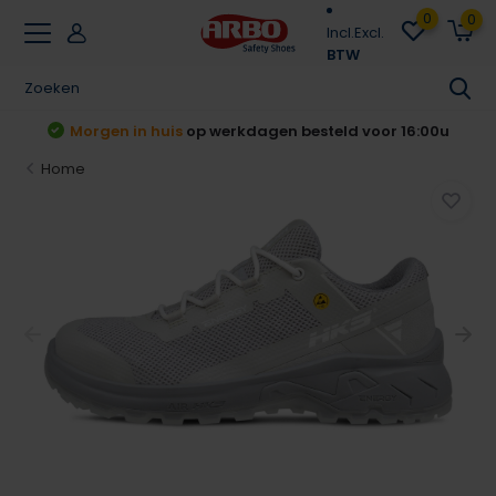
0
0
Incl.
Excl.
BTW
Achteraf betalen
Klarna & Riverty
Home