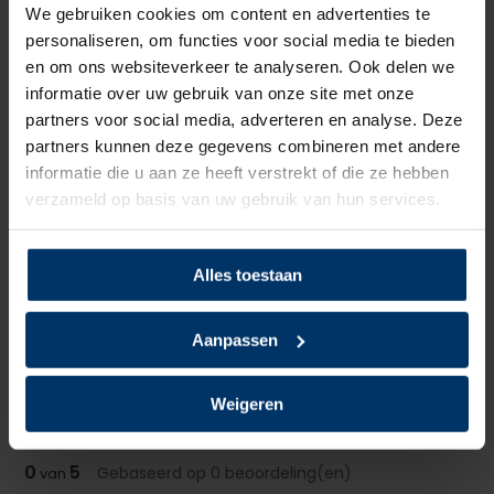
We gebruiken cookies om content en advertenties te
Neusbeveiliging
Staal
personaliseren, om functies voor social media te bieden
en om ons websiteverkeer te analyseren. Ook delen we
Zoolbeveiliging
Kunststof
informatie over uw gebruik van onze site met onze
partners voor social media, adverteren en analyse. Deze
Zoolmateriaal
TPU/PU
partners kunnen deze gegevens combineren met andere
informatie die u aan ze heeft verstrekt of die ze hebben
Antislip
Ja
verzameld op basis van uw gebruik van hun services.
Overige specificaties
ESD
Alles toestaan
Kleur
Grijs, Wit
Aanpassen
Gewicht
495 gram (maat 42)
Beoordelingen
Weigeren
0
5
Gebaseerd op 0 beoordeling(en)
van