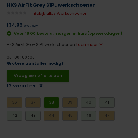
HKS AirFit Grey S1PL werkschoenen
Bekijk alles Werkschoenen
134,95
excl. btw
Voor 16:00 besteld, morgen in huis (op werkdagen)
HKS AirFit Grey S1PL werkschoenen
Toon meer
0
0
:
0
0
:
0
0
:
0
0
Grotere aantallen nodig?
Vraag een offerte aan
12 variaties
38
36
37
38
39
40
41
42
43
44
45
46
47