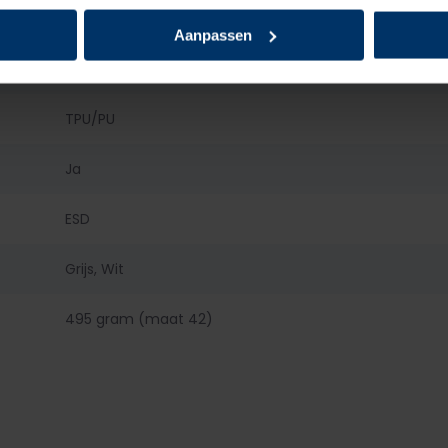
Staal
Aanpassen
Kunststof
TPU/PU
Ja
ESD
Grijs, Wit
495 gram (maat 42)