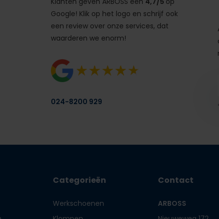
Klanten geven ARBOSS een
4,7/5
op
Google! Klik op het logo en schrijf ook
een review over onze services, dat
waarderen we enorm!
024-8200 929
Categorieën
Contact
Werkschoenen
ARBOSS
n
Klompen
Nieuweweg 172