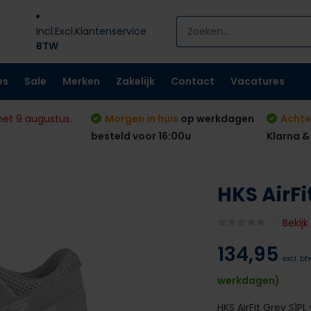
Incl.
Excl.
Klantenservice
BTW
es
Sale
Merken
Zakelijk
Contact
Vacatures
met 9 augustus.
Morgen in huis
op werkdagen
Achte
besteld voor 16:00u
Klarna &
HKS AirF
Bekij
134,95
excl. bt
werkdagen)
HKS AirFit Grey S1