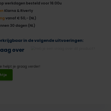
op werkdagen besteld voor 16:00u
en
Klarna & Riverty
ing
vanaf € 50,- (NL)
innen 30 dagen (NL)
verkrijgbaar in de volgende uitvoeringen:
raag over
 helpt je graag verder!
htje