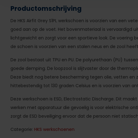
Productomschrijving
De HKS Airfit Grey S1PL werkschoen is voorzien van een veter
goed aan op de voet. Het bovenmateriaal is vervaardigd uit 
lichtgewicht en zorgt voor een sportieve look. De voering be
de schoen is voorzien van een stalen neus en de zool hee
De zool bestaat uit TPU en PU. De polyurethaan (PU) tussenz
goede demping. De loopzool is slijtvaster door de thermop
Deze biedt nog betere bescherming tegen olie, vetten en z
hittebestendig tot 130 graden Celsius en is voorzien van anti
Deze werkschoen is ESD, Electrostatic Discharge. Dit maak
werken met apparatuur die gevoelig is voor elektrische ont
zorgt de ESD beveiliging ervoor dat de persoon niet statisc
Categorie:
HKS werkschoenen