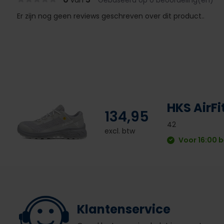
van
Gebaseerd op 0 beoordeling(en)
Er zijn nog geen reviews geschreven over dit product..
HKS AirF
134,95
42
excl. btw
Voor 16:00 b
Klantenservice