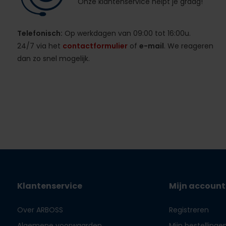
Onze klantenservice helpt je graag!
Telefonisch:
Op werkdagen van 09:00 tot 16:00u.
24/7 via het
contactformulier
of
e-mail
. We reageren
dan zo snel mogelijk.
Klantenservice
Mijn account
Over ARBOSS
Registreren
Algemene voorwaarden
Mijn bestellinge