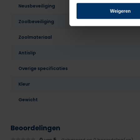
Neusbeveiliging
Weigeren
Zoolbeveiliging
Zoolmateriaal
Antislip
Overige specificaties
Kleur
Gewicht
Beoordelingen
0
5