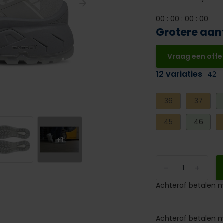
0
0
:
0
0
:
0
0
:
0
0
Grotere aan
Vraag een offe
12 variaties
42
36
37
45
46
+1
-
+
Achteraf betalen m
Achteraf betalen m