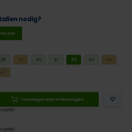
tallen nodig?
rte aan
38
39
40
41
42
43
44
47
Toevoegen aan winkelwagen
ogelijk!
ogelijk!