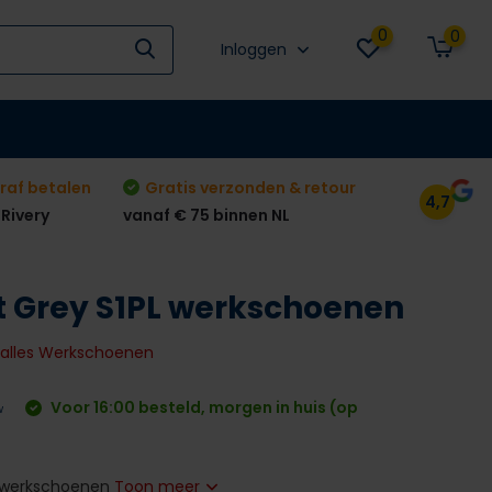
0
0
Inloggen
raf betalen
Gratis verzonden & retour
4,7
 Rivery
vanaf € 75 binnen NL
it Grey S1PL werkschoenen
k alles Werkschoenen
Voor 16:00 besteld, morgen in huis (op
w
PL werkschoenen
Toon meer