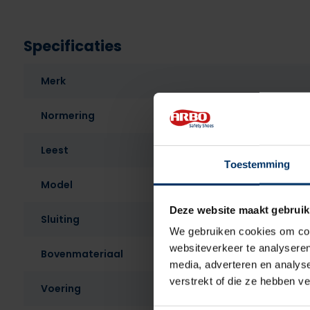
Specificaties
Merk
Normering
Leest
Toestemming
Model
Deze website maakt gebruik
Sluiting
We gebruiken cookies om cont
websiteverkeer te analyseren
Bovenmateriaal
media, adverteren en analys
verstrekt of die ze hebben v
Voering