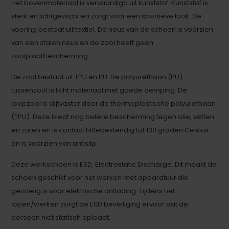
Het bovenmateriaal is vervaardigd uit kunststof. Kunststof is
sterk en lichtgewicht en zorgt voor een sportieve look. De
voering bestaat uit textiel. De neus van de schoen is voorzien
van een stalen neus en de zool heeft geen
zoolplaatbescherming.
De zool bestaat uit TPU en PU. De polyurethaan (PU)
tussenzool is licht materiaal met goede demping. De
loopzool is slijtvaster door de thermoplastische polyurethaan
(TPU). Deze biedt nog betere bescherming tegen olie, vetten
en zuren en is contact hittebestendig tot 130 graden Celsius
en is voorzien van antislip.
Deze werkschoen is ESD, Electrostatic Discharge. Dit maakt de
schoen geschikt voor het werken met apparatuur die
gevoelig is voor elektrische ontlading. Tijdens het
lopen/werken zorgt de ESD beveiliging ervoor dat de
persoon niet statisch oplaadt.