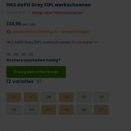
HKS AirFit Grey S1PL werkschoenen
Bekijk alles Werkschoenen
134,95
excl. btw
Verwachte levering: 5 - 10 werkdagen
HKS AirFit Grey S1PL werkschoenen
Toon meer
0
0
:
0
0
:
0
0
:
0
0
Grotere aantallen nodig?
Vraag een offerte aan
12 variaties
37
36
37
38
39
40
41
42
43
44
45
46
47