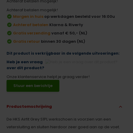
Achteraf betalen mogelijk!
Achteraf betalen mogelijk!
Morgen in huis
op werkdagen besteld voor 16:00u
Achteraf betalen
Klarna & Riverty
Gratis verzending
vanaf € 50,- (NL)
Gratis retour
binnen 30 dagen (NL)
Dit product is verkrijgbaar in de volgende uitvoeringen:
Heb je een vraag
over dit product?
Onze klantenservice helpt je graag verder!
Stuur een berichtje
Productomschrijving
De HKS Airfit Grey S1PL werkschoen is voorzien van een
vetersluiting en sluiten hierdoor zeer goed aan op de voet.