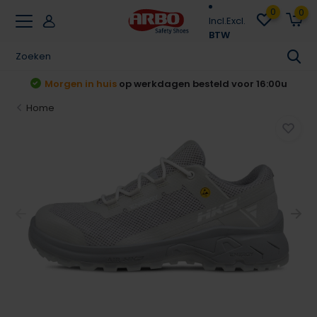
0
0
Incl.
Excl.
BTW
n huis
op werkdagen besteld voor 16:00u
Acht
Home