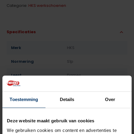
Categorie:
HKS werkschoenen
Specificaties
Merk
HKS
Normering
S1p
Leest
Dames
Model
Laag
Toestemming
Details
Over
Sluiting
Veter
Bovenmateriaal
Kunststof
Deze website maakt gebruik van cookies
Voering
Textiel
We gebruiken cookies om content en advertenties te