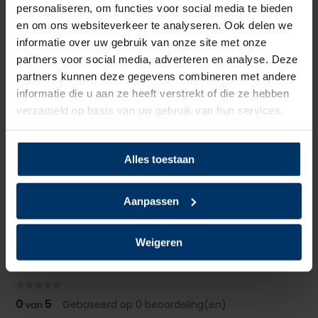
personaliseren, om functies voor social media te bieden
Neusbeveiliging
Staal
en om ons websiteverkeer te analyseren. Ook delen we
informatie over uw gebruik van onze site met onze
Zoolbeveiliging
Kunststof
partners voor social media, adverteren en analyse. Deze
partners kunnen deze gegevens combineren met andere
Zoolmateriaal
TPU/PU
informatie die u aan ze heeft verstrekt of die ze hebben
verzameld op basis van uw gebruik van hun services.
Antislip
Ja
Overige specificaties
ESD
Alles toestaan
Kleur
Grijs, Wit
Aanpassen
Gewicht
495 gram (maat 42)
Weigeren
Beoordelingen
0
5
Gebaseerd op 0 beoordeling(en)
van