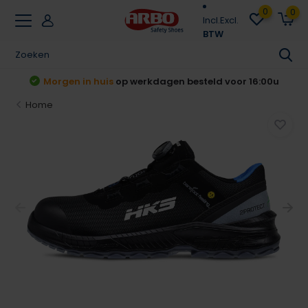
0
0
Incl.
Excl.
BTW
 voor 16:00u
Achteraf betalen
Klarna & Rivert
Home