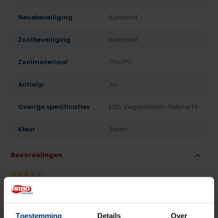
Neusbeveiliging
Kunststof
Zoolbeveiliging
Kunststof
Zoolmateriaal
TPU/PU
Antislip
Ja
Overige specificaties
ESD, Veganistisch, Natural Fit
Kleur
Zwart
Beoordelingen
3
5
Gebaseerd op 1 beoordeling(en)
van
Schrijf je eigen review
Toestemming
Details
Over