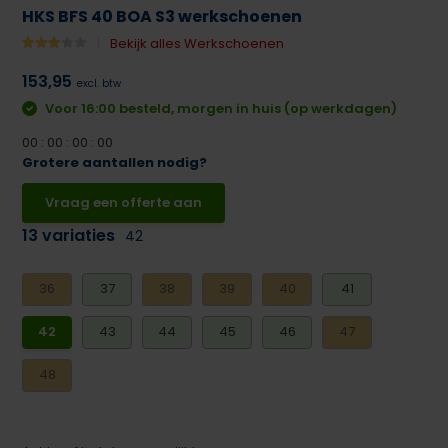
HKS BFS 40 BOA S3 werkschoenen
Bekijk alles Werkschoenen
153,95
excl. btw
Voor 16:00 besteld, morgen in huis (op werkdagen)
0
0
:
0
0
:
0
0
:
0
0
Grotere aantallen nodig?
Vraag een offerte aan
13 variaties
42
36
37
38
39
40
41
42
43
44
45
46
47
48