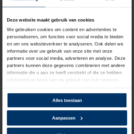
3
van 5
Deze website maakt gebruik van cookies
Prima beschermende werkschoen, zoals vele
We gebruiken cookies om content en advertenties te
werkschoenen.
personaliseren, om functies voor social media te bieden
Maak al een paar jaar gebruik van diverse barefoot
en om ons websiteverkeer te analyseren. Ook delen we
schoenen en alle voet- en rugklachten worden een stuk
informatie over uw gebruik van onze site met onze
minder. De laatste stap is de werkschoen, waar ik gemiddeld
partners voor social media, adverteren en analyse. Deze
70% van mijn tijd op loop.
partners kunnen deze gegevens combineren met andere
Ook nu blijkt dat geen enkele werkschoen dit kan benaderen.
informatie die u aan ze heeft verstrekt of die ze hebben
De HKS BFS is weliswaar redelijk soepel, er zijn meer
verzameld op basis van uw gebruik van hun services.
werkschoenen die dat hebben, maar heeft verder weinig met
het barefootconcept te maken.
Alles toestaan
- De ruimte voor de tenen, de toebox, is supersmal en
beklemmend.
- De hak is in barefoottermen megahoog en je glijdt zelfs
Aanpassen
naar voren in de schoen.
- De schoen biedt allerlei ongewenste steun en demping,