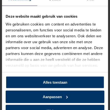
3
van 5
Deze website maakt gebruik van cookies
Prima beschermende werkschoen, zoals vele
We gebruiken cookies om content en advertenties te
werkschoenen.
personaliseren, om functies voor social media te bieden
Maak al een paar jaar gebruik van diverse barefoot
en om ons websiteverkeer te analyseren. Ook delen we
schoenen en alle voet- en rugklachten worden een stuk
informatie over uw gebruik van onze site met onze
minder. De laatste stap is de werkschoen, waar ik gemiddeld
partners voor social media, adverteren en analyse. Deze
70% van mijn tijd op loop.
partners kunnen deze gegevens combineren met andere
Ook nu blijkt dat geen enkele werkschoen dit kan benaderen.
informatie die u aan ze heeft verstrekt of die ze hebben
De HKS BFS is weliswaar redelijk soepel, er zijn meer
verzameld op basis van uw gebruik van hun services.
werkschoenen die dat hebben, maar heeft verder weinig met
het barefootconcept te maken.
Alles toestaan
- De ruimte voor de tenen, de toebox, is supersmal en
beklemmend.
- De hak is in barefoottermen megahoog en je glijdt zelfs
Aanpassen
naar voren in de schoen.
- De schoen biedt allerlei ongewenste steun en demping,