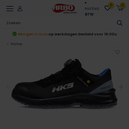
0
0
Incl.
Excl.
BTW
t
Morgen in huis
op werkdagen besteld voor 16:00u
Home