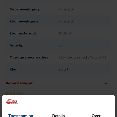
Neusbeveiliging
Kunststof
Zoolbeveiliging
Kunststof
Zoolmateriaal
TPU/PU
Antislip
Ja
Overige specificaties
ESD, Veganistisch, Natural Fit
Kleur
Zwart
Beoordelingen
3
5
Gebaseerd op 1 beoordeling(en)
van
Schrijf je eigen review
Toestemming
Details
Over