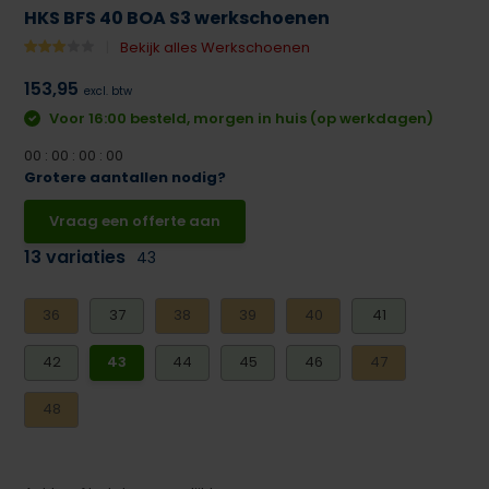
HKS BFS 40 BOA S3 werkschoenen
Bekijk alles Werkschoenen
153,95
excl. btw
Voor 16:00 besteld, morgen in huis (op werkdagen)
0
0
:
0
0
:
0
0
:
0
0
Grotere aantallen nodig?
Vraag een offerte aan
13 variaties
43
36
37
38
39
40
41
42
43
44
45
46
47
48