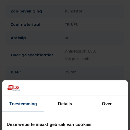
Zoolbeveiliging
Kunststof
Zoolmateriaal
TPU/PU
Antislip
Ja
Antistatisch, ESD,
Overige specificaties
Veganistisch
Kleur
Zwart
Gewicht
580 gram (maat 42)
Beoordelingen
Toestemming
Details
Over
3.7
5
Gebaseerd op 3 beoordeling(en)
van
Deze website maakt gebruik van cookies