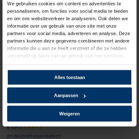
We gebruiken cookies om content en advertenties te
Schrijf je eigen review
personaliseren, om functies voor social media te bieden
en om ons websiteverkeer te analyseren. Ook delen we
1
van 5
informatie over uw gebruik van onze site met onze
partners voor social media, adverteren en analyse. Deze
Schoenen van €20 zijn van betere kwaliteit.
partners kunnen deze gegevens combineren met andere
Gepost door: Linas op 13 Maart 2026
informatie die u aan ze heeft verstrekt of die ze hebben
verzameld op basis van uw gebruik van hun services.
5
van 5
Zit als gegoten! Dankzij de aanmeet service tot dit model
Alles toestaan
gekomen. Nooit gedacht dat veiligheidsschoenen zo lekker
konden lopen
Aanpassen
Gepost door: Victor op 21 Augustus 2024
Weigeren
5
van 5
ZIT EN LOOPT ECHT PERFECT