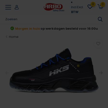
0
0
Incl.
Excl.
BTW
t
Morgen in huis
op werkdagen besteld voor 16:00u
Home