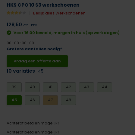
HKS CPO 10 S3 werkschoenen
Bekijk alles Werkschoenen
128,50
excl. btw
Voor 16:00 besteld, morgen in huis (op werkdagen)
0
0
:
0
0
:
0
0
:
0
0
Grotere aantallen nodig?
Vraag een offerte aan
10 variaties
45
39
40
41
42
43
44
45
46
47
48
Achteraf betalen mogelijk!
Achteraf betalen mogelijk!