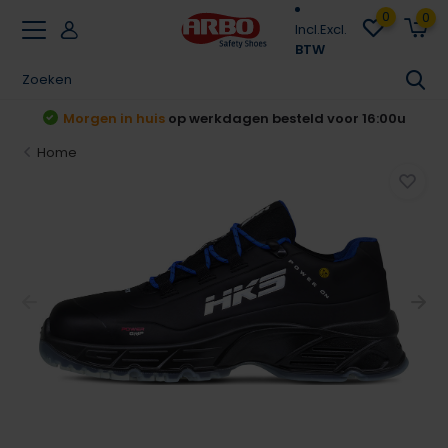
0
0
Incl.
Excl.
BTW
r 16:00u
Achteraf betalen
Klarna & Riverty
Home