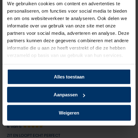
We gebruiken cookies om content en advertenties te
Schrijf je eigen review
personaliseren, om functies voor social media te bieden
en om ons websiteverkeer te analyseren. Ook delen we
1
van 5
informatie over uw gebruik van onze site met onze
partners voor social media, adverteren en analyse. Deze
Schoenen van €20 zijn van betere kwaliteit.
partners kunnen deze gegevens combineren met andere
Gepost door: Linas op 13 Maart 2026
informatie die u aan ze heeft verstrekt of die ze hebben
verzameld op basis van uw gebruik van hun services.
5
van 5
Zit als gegoten! Dankzij de aanmeet service tot dit model
Alles toestaan
gekomen. Nooit gedacht dat veiligheidsschoenen zo lekker
konden lopen
Aanpassen
Gepost door: Victor op 21 Augustus 2024
Weigeren
5
van 5
ZIT EN LOOPT ECHT PERFECT