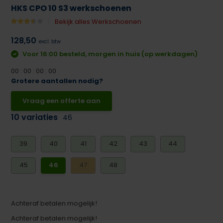
HKS CPO 10 S3 werkschoenen
Bekijk alles Werkschoenen
128,50
excl. btw
Voor 16:00 besteld, morgen in huis (op werkdagen)
0
0
:
0
0
:
0
0
:
0
0
Grotere aantallen nodig?
Vraag een offerte aan
10 variaties
46
39
40
41
42
43
44
45
46
47
48
Achteraf betalen mogelijk!
Achteraf betalen mogelijk!