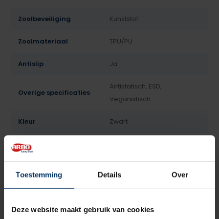
Zoolbeveiliging
Kunststof
Zoolmateriaal
TPU/PU
Antislip
Ja
Antistatisch, ESD,
Overige specificaties
Veganistisch
Kleur
Zwart
Gewicht
580 gram (maat 42)
Beoordelingen
Toestemming
Details
Over
3.7
5
Gebaseerd op 3 beoordeling(en)
van
Deze website maakt gebruik van cookies