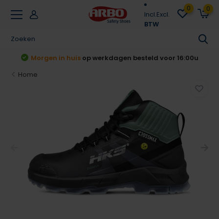
0
0
Incl.
Excl.
BTW
t
Morgen in huis
op werkdagen besteld voor 16:00u
Home