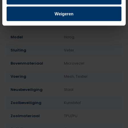
Normering
S3
Weigeren
Leest
Heren
Model
Hoog
Sluiting
Veter
Bovenmateriaal
Microvezel
Voering
Mesh, Textiel
Neusbeveiliging
Staal
Zoolbeveiliging
Kunststof
Zoolmateriaal
TPU/PU