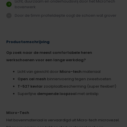
Licht, duurzaam en onderhoudsvrij door het MicroTech
bovenwerk
Door de 5mm profieldiepte oogt de schoen wat grover
Productomschrijving
Op zoek naar de meest comfortabele heren
werkschoenen voor een lange werkdag?
Licht van gewicht door
Micro-tech
materiaal
Open cel mesh
binnenvoering tegen zweetvoeten
T-527 kevlar
zoolplaatbescherming (super flexibel!)
Superfijne
dempende loopzool
met antislip
Micro-Tech
Het bovenmateriaal is vervaardigd uit Micro-tech microvezel.