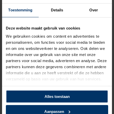
slijtvaste loopzool. De loopzool is tevens bestendig tegen
olie, vetten, de meeste brandstoffen en zuren. Daarnaast is hij
Toestemming
Details
Over
170 graden contacthittebestendig en daarmee geschikt voor
de meest voorkomende werkzaamheden. Door de TPU laag
Deze website maakt gebruik van cookies
en het geconstrueerde profiel is de slipweerstand van deze
schoenen uitermate goed!
We gebruiken cookies om content en advertenties te
personaliseren, om functies voor social media te bieden
Wil je de schoenen toch even passen, dan kan dat in onze
en om ons websiteverkeer te analyseren. Ook delen we
showroom. Heb je nog vragen over deze óf een van onze
informatie over uw gebruik van onze site met onze
andere producten, dan kun je altijd contact opnemen met
partners voor social media, adverteren en analyse. Deze
een van onze specialisten.
partners kunnen deze gegevens combineren met andere
informatie die u aan ze heeft verstrekt of die ze hebben
Categorie:
HKS werkschoenen
verzameld op basis van uw gebruik van hun services.
Alles toestaan
Specificaties
Aanpassen
Merk
HKS