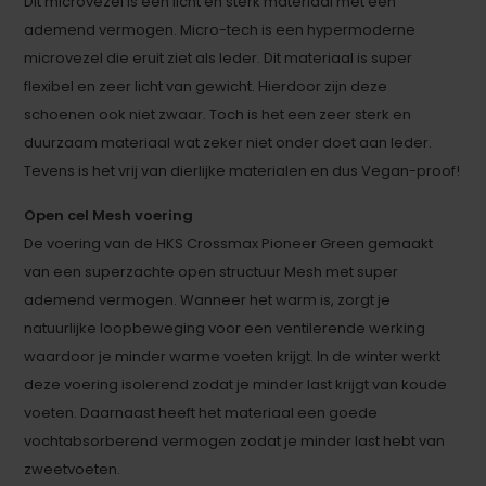
Dit microvezel is een licht en sterk materiaal met een
ademend vermogen. Micro-tech is een hypermoderne
microvezel die eruit ziet als leder. Dit materiaal is super
flexibel en zeer licht van gewicht. Hierdoor zijn deze
schoenen ook niet zwaar. Toch is het een zeer sterk en
duurzaam materiaal wat zeker niet onder doet aan leder.
Tevens is het vrij van dierlijke materialen en dus Vegan-proof!
Open cel Mesh voering
De voering van de HKS Crossmax Pioneer Green gemaakt
van een superzachte open structuur Mesh met super
ademend vermogen. Wanneer het warm is, zorgt je
natuurlijke loopbeweging voor een ventilerende werking
waardoor je minder warme voeten krijgt. In de winter werkt
deze voering isolerend zodat je minder last krijgt van koude
voeten. Daarnaast heeft het materiaal een goede
vochtabsorberend vermogen zodat je minder last hebt van
zweetvoeten.