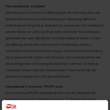
Verwisselbaar voetbed
Het standaard Comfort voetbed geeft de hele dag door de
juiste balans tussen ondersteuning en demping. Met een
lichte kuipvorming sta je stabiel in je schoenen. Het voetbed is
uitneembaar en zelfs op 30 graden wasbaar! De toplaag is
gemaakt van een slijtvast en vochtdoorlatend textiel. Onder
de slijtlaag zit de extra dempende onderlaag. Deze is
schokabsorberend en tevens super vochtabsorberend door
de zogenoemde Open-cell structuur. De vochtopname van
deze inlegzolen is bovengemiddeld te noemen! Zo heb je
overdag minder last van zweetvoeten. Daarnaast zijn de
standaard inlegzolen ESD gecertificeerd.
Dempende Crossmax TPU/PU zool
De Crossmax TPU/PU bestaat uit een zachte, dempende
tussenlaag met TPU antislip loopzool. Zo heb je de beste
combi van demping tijdens je werkzaamheden en een