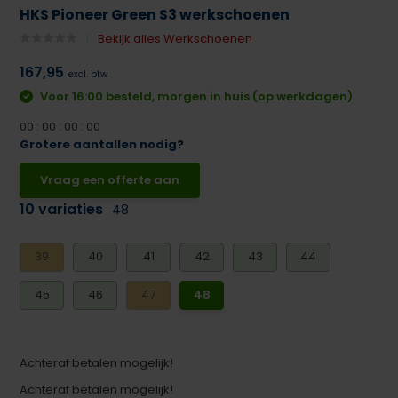
HKS Pioneer Green S3 werkschoenen
Bekijk alles Werkschoenen
167,95
excl. btw
Voor 16:00 besteld, morgen in huis (op werkdagen)
0
0
:
0
0
:
0
0
:
0
0
Grotere aantallen nodig?
Vraag een offerte aan
10 variaties
48
39
40
41
42
43
44
45
46
47
48
Achteraf betalen mogelijk!
Achteraf betalen mogelijk!