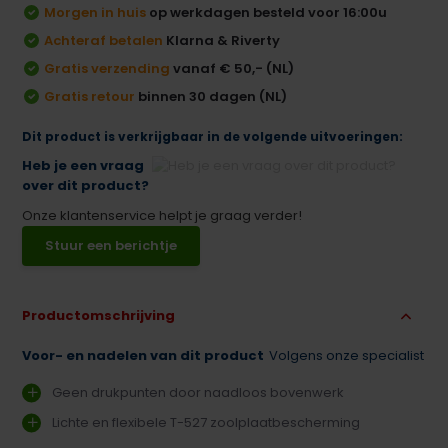
Morgen in huis
op werkdagen besteld voor 16:00u
Achteraf betalen
Klarna & Riverty
Gratis verzending
vanaf € 50,- (NL)
Gratis retour
binnen 30 dagen (NL)
Dit product is verkrijgbaar in de volgende uitvoeringen:
Heb je een vraag
over dit product?
Onze klantenservice helpt je graag verder!
Stuur een berichtje
Productomschrijving
Voor- en nadelen van dit product
Volgens onze specialist
Geen drukpunten door naadloos bovenwerk
Lichte en flexibele T-527 zoolplaatbescherming