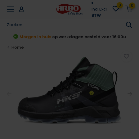
0
0
Incl.
Excl.
BTW
Achteraf betalen
Klarna & Riverty
Home