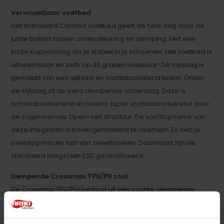
Verwisselbaar voetbed
Het standaard Comfort voetbed geeft de hele dag door de
juiste balans tussen ondersteuning en demping. Met een
lichte kuipvorming sta je stabiel in je schoenen. Het voetbed is
uitneembaar en zelfs op 30 graden wasbaar! De toplaag is
gemaakt van een slijtvast en vochtdoorlatend textiel. Onder
de slijtlaag zit de extra dempende onderlaag. Deze is
schokabsorberend en tevens super vochtabsorberend door
de zogenoemde Open-cell structuur. De vochtopname van
deze inlegzolen is bovengemiddeld te noemen! Zo heb je
overdag minder last van zweetvoeten. Daarnaast zijn de
standaard inlegzolen ESD gecertificeerd.
Dempende Crossmax TPU/PU zool
De Crossmax TPU/PU bestaat uit een zachte, dempende
tussenlaag met TPU antislip loopzool. Zo heb je de beste
combi van demping tijdens je werkzaamheden en een