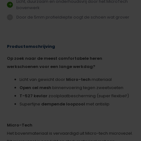
Licht, duurzaam en onderhoudsvrij door het MicroTech
bovenwerk
Door de 5mm profieldiepte oogt de schoen wat grover
Productomschrijving
Op zoek naar de meest comfortabele heren
werkschoenen voor een lange werkdag?
Licht van gewicht door
Micro-tech
materiaal
Open cel mesh
binnenvoering tegen zweetvoeten
T-527 kevlar
zoolplaatbescherming (super flexibel!)
Superfijne
dempende loopzool
met antislip
Micro-Tech
Het bovenmateriaal is vervaardigd uit Micro-tech microvezel.