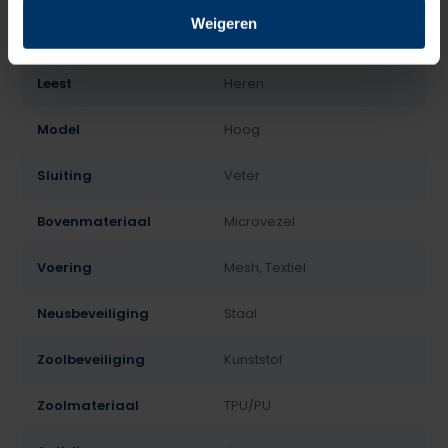
Weigeren
Normering
S3
Leest
Heren
Model
Hoog
Sluiting
Veter
Bovenmateriaal
Microvezel
Voering
Mesh, Textiel
Neusbeveiliging
Staal
Zoolbeveiliging
Kunststof
Zoolmateriaal
TPU/PU