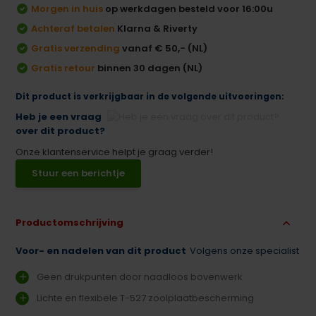
Morgen in huis
op werkdagen besteld voor 16:00u
Achteraf betalen
Klarna & Riverty
Gratis verzending
vanaf € 50,- (NL)
Gratis retour
binnen 30 dagen (NL)
Dit product is verkrijgbaar in de volgende uitvoeringen:
Heb je een vraag
over dit product?
Onze klantenservice helpt je graag verder!
Stuur een berichtje
Productomschrijving
Voor- en nadelen van dit product
Volgens onze specialist
Geen drukpunten door naadloos bovenwerk
Lichte en flexibele T-527 zoolplaatbescherming