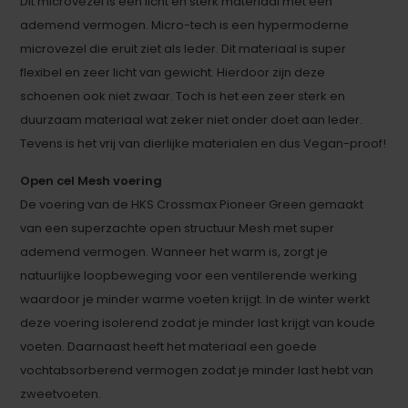
Dit microvezel is een licht en sterk materiaal met een
ademend vermogen. Micro-tech is een hypermoderne
microvezel die eruit ziet als leder. Dit materiaal is super
flexibel en zeer licht van gewicht. Hierdoor zijn deze
schoenen ook niet zwaar. Toch is het een zeer sterk en
duurzaam materiaal wat zeker niet onder doet aan leder.
Tevens is het vrij van dierlijke materialen en dus Vegan-proof!
Open cel Mesh voering
De voering van de HKS Crossmax Pioneer Green gemaakt
van een superzachte open structuur Mesh met super
ademend vermogen. Wanneer het warm is, zorgt je
natuurlijke loopbeweging voor een ventilerende werking
waardoor je minder warme voeten krijgt. In de winter werkt
deze voering isolerend zodat je minder last krijgt van koude
voeten. Daarnaast heeft het materiaal een goede
vochtabsorberend vermogen zodat je minder last hebt van
zweetvoeten.