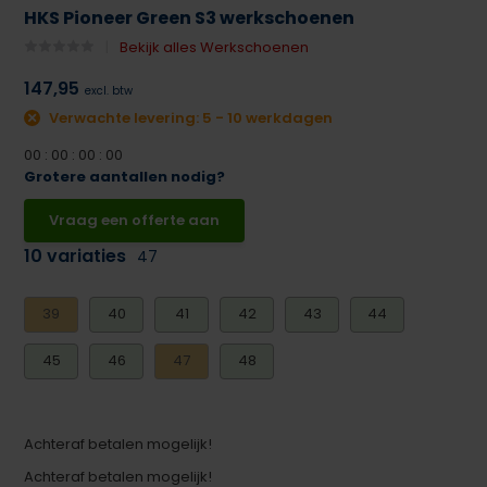
HKS Pioneer Green S3 werkschoenen
Bekijk alles Werkschoenen
147,95
excl. btw
Verwachte levering: 5 - 10 werkdagen
0
0
:
0
0
:
0
0
:
0
0
Grotere aantallen nodig?
Vraag een offerte aan
10 variaties
47
39
40
41
42
43
44
45
46
47
48
Achteraf betalen mogelijk!
Achteraf betalen mogelijk!