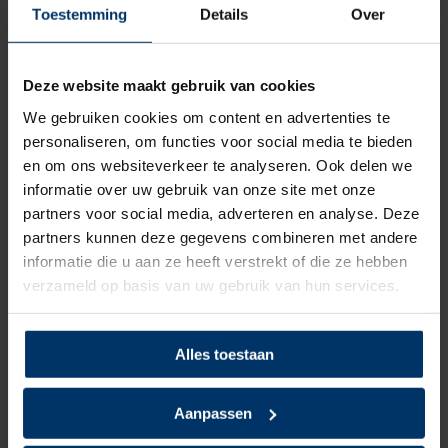
slijtvaste loopzool. De loopzool is tevens bestendig tegen
Toestemming
Details
Over
olie, vetten, de meeste brandstoffen en zuren. Daarnaast is hij
170 graden contacthittebestendig en daarmee geschikt voor
de meest voorkomende werkzaamheden. Door de TPU laag
Deze website maakt gebruik van cookies
en het geconstrueerde profiel is de slipweerstand van deze
We gebruiken cookies om content en advertenties te
schoenen uitermate goed!
personaliseren, om functies voor social media te bieden
en om ons websiteverkeer te analyseren. Ook delen we
Wil je de schoenen toch even passen, dan kan dat in onze
informatie over uw gebruik van onze site met onze
showroom. Heb je nog vragen over deze óf een van onze
partners voor social media, adverteren en analyse. Deze
andere producten, dan kun je altijd contact opnemen met
partners kunnen deze gegevens combineren met andere
een van onze specialisten.
informatie die u aan ze heeft verstrekt of die ze hebben
verzameld op basis van uw gebruik van hun services.
Categorie:
HKS werkschoenen
Alles toestaan
Specificaties
Aanpassen
Merk
HKS