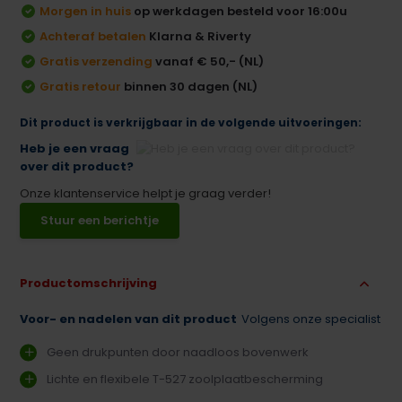
Morgen in huis
op werkdagen besteld voor 16:00u
Achteraf betalen
Klarna & Riverty
Gratis verzending
vanaf € 50,- (NL)
Gratis retour
binnen 30 dagen (NL)
Dit product is verkrijgbaar in de volgende uitvoeringen:
Heb je een vraag
over dit product?
Onze klantenservice helpt je graag verder!
Stuur een berichtje
Productomschrijving
Voor- en nadelen van dit product
Volgens onze specialist
Geen drukpunten door naadloos bovenwerk
Lichte en flexibele T-527 zoolplaatbescherming