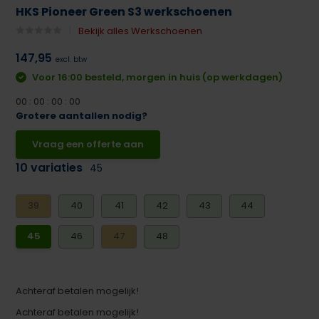
HKS Pioneer Green S3 werkschoenen
Bekijk alles Werkschoenen
147,95
excl. btw
Voor 16:00 besteld, morgen in huis (op werkdagen)
0
0
:
0
0
:
0
0
:
0
0
Grotere aantallen nodig?
Vraag een offerte aan
10 variaties
45
39
40
41
42
43
44
45
46
47
48
Achteraf betalen mogelijk!
Achteraf betalen mogelijk!