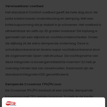
Verwisselbaar voetbed
Het standaard Comfort voetbed geeft de hele dag door de
juiste balans tussen ondersteuning en demping. Met een
lichte kuipvorming sta je stabiel in je schoenen. Het voetbed is
uitneembaar en zelfs op 30 graden wasbaar! De toplaag is
gemaakt van een slijtvast en vochtdoorlatend textiel. Onder
de slijtlaag zit de extra dempende onderlaag. Deze is
schokabsorberend en tevens super vochtabsorberend door
de zogenoemde Open-cell structuur. De vochtopname van
deze inlegzolen is bovengemiddeld te noemen! Zo heb je
overdag minder last van zweetvoeten. Daarnaast zijn de
standaard inlegzolen ESD gecertificeerd.
Dempende Crossmax TPU/PU zool
De Crossmax TPU/PU bestaat uit een zachte, dempende
tussenlaag met TPU antislip loopzool. Zo heb je de beste
combi van demping tijdens je werkzaamheden en een