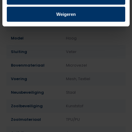
Normering
S3
Weigeren
Leest
Heren
Model
Hoog
Sluiting
Veter
Bovenmateriaal
Microvezel
Voering
Mesh, Textiel
Neusbeveiliging
Staal
Zoolbeveiliging
Kunststof
Zoolmateriaal
TPU/PU