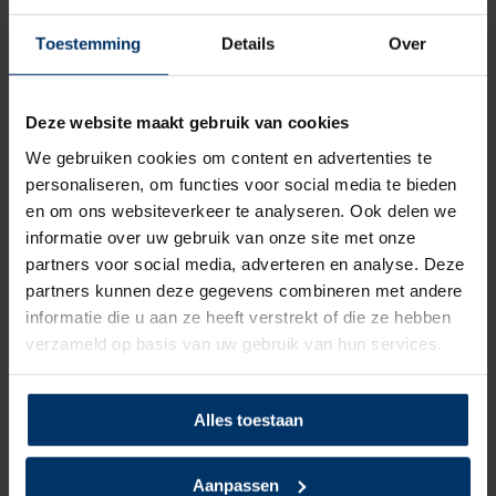
slijtvaste loopzool. De loopzool is tevens bestendig tegen
olie, vetten, de meeste brandstoffen en zuren. Daarnaast is hij
Toestemming
Details
Over
170 graden contacthittebestendig en daarmee geschikt voor
de meest voorkomende werkzaamheden. Door de TPU laag
Deze website maakt gebruik van cookies
en het geconstrueerde profiel is de slipweerstand van deze
schoenen uitermate goed!
We gebruiken cookies om content en advertenties te
personaliseren, om functies voor social media te bieden
Wil je de schoenen toch even passen, dan kan dat in onze
en om ons websiteverkeer te analyseren. Ook delen we
showroom. Heb je nog vragen over deze óf een van onze
informatie over uw gebruik van onze site met onze
andere producten, dan kun je altijd contact opnemen met
partners voor social media, adverteren en analyse. Deze
een van onze specialisten.
partners kunnen deze gegevens combineren met andere
informatie die u aan ze heeft verstrekt of die ze hebben
Categorie:
HKS werkschoenen
verzameld op basis van uw gebruik van hun services.
Alles toestaan
Specificaties
Aanpassen
Merk
HKS