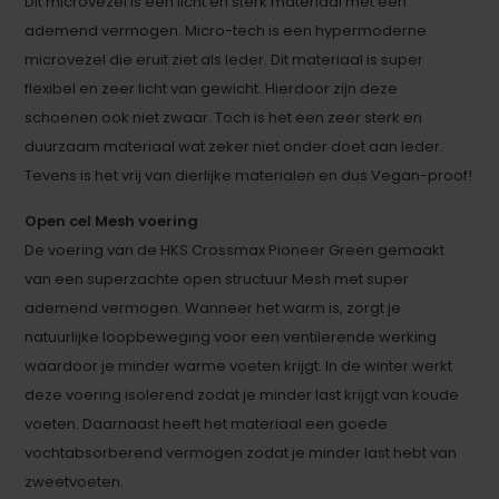
Dit microvezel is een licht en sterk materiaal met een
ademend vermogen. Micro-tech is een hypermoderne
microvezel die eruit ziet als leder. Dit materiaal is super
flexibel en zeer licht van gewicht. Hierdoor zijn deze
schoenen ook niet zwaar. Toch is het een zeer sterk en
duurzaam materiaal wat zeker niet onder doet aan leder.
Tevens is het vrij van dierlijke materialen en dus Vegan-proof!
Open cel Mesh voering
De voering van de HKS Crossmax Pioneer Green gemaakt
van een superzachte open structuur Mesh met super
ademend vermogen. Wanneer het warm is, zorgt je
natuurlijke loopbeweging voor een ventilerende werking
waardoor je minder warme voeten krijgt. In de winter werkt
deze voering isolerend zodat je minder last krijgt van koude
voeten. Daarnaast heeft het materiaal een goede
vochtabsorberend vermogen zodat je minder last hebt van
zweetvoeten.