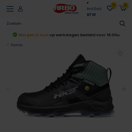
0
0
Incl.
Excl.
BTW
Achteraf betalen
Klarna & Riverty
Home