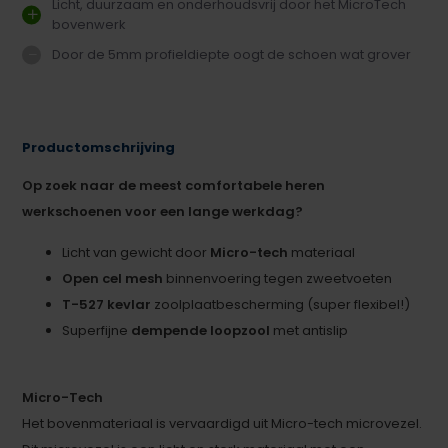
Licht, duurzaam en onderhoudsvrij door het MicroTech
bovenwerk
Door de 5mm profieldiepte oogt de schoen wat grover
Productomschrijving
Op zoek naar de meest comfortabele heren
werkschoenen voor een lange werkdag?
Licht van gewicht door
Micro-tech
materiaal
Open cel mesh
binnenvoering tegen zweetvoeten
T-527 kevlar
zoolplaatbescherming (super flexibel!)
Superfijne
dempende loopzool
met antislip
Micro-Tech
Het bovenmateriaal is vervaardigd uit Micro-tech microvezel.