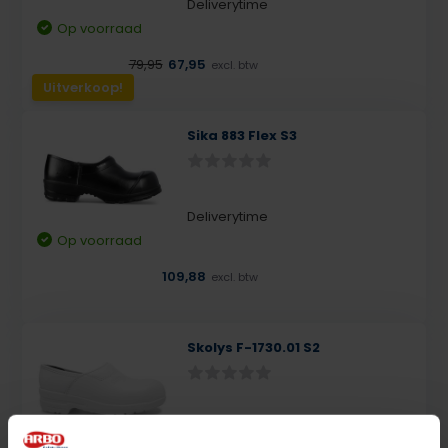
Deliverytime
Op voorraad
79,95
67,95
excl. btw
Uitverkoop!
Sika 883 Flex S3
Deliverytime
Op voorraad
109,88
excl. btw
Skolys F-1730.01 S2
Deliverytime