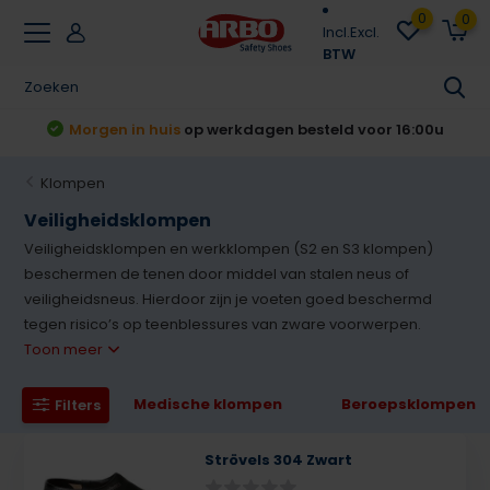
0
0
Incl.
Excl.
BTW
t
Morgen in huis
op werkdagen besteld voor 16:00u
Klompen
Veiligheidsklompen
Veiligheidsklompen en werkklompen (S2 en S3 klompen)
beschermen de tenen door middel van stalen neus of
veiligheidsneus. Hierdoor zijn je voeten goed beschermd
tegen risico’s op teenblessures van zware voorwerpen.
Toon meer
Medische klompen
Beroepsklompen
Filters
Strövels 304 Zwart