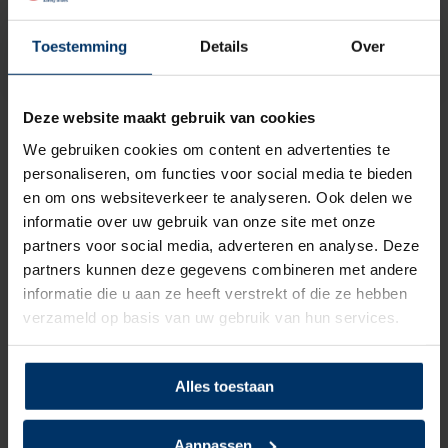
Op voorraad
71,95
61,15
excl. btw
Toestemming
Details
Over
Uitverkoop!
Deze website maakt gebruik van cookies
Alle veiligheidsklompen van arboss.nl
We gebruiken cookies om content en advertenties te
Veiligheidsklompen en werkklompen (S2) beschermen de
personaliseren, om functies voor social media te bieden
tenen door middel van stalen neus of veiligheidsneus.
en om ons websiteverkeer te analyseren. Ook delen we
Hierdoor zijn je voeten goed beschermd tegen risico’s op
informatie over uw gebruik van onze site met onze
teenblessures van zware voorwerpen. S3 klompen zijn
partners voor social media, adverteren en analyse. Deze
voorzien van een antipenetratiezool. Deze beschermd de
partners kunnen deze gegevens combineren met andere
voeten tegen perforatie van scherpe voorwerpen zoals
informatie die u aan ze heeft verstrekt of die ze hebben
spijkers of glas.
verzameld op basis van uw gebruik van hun services.
Veiligheidsklompen en werkklompen zijn net als
beroepsklompen voorzien van goede antislip zodat je ook in
vochtige omstandigheden veilig kunt lopen.
Alles toestaan
Werkklompen voor dames en heren
Aanpassen