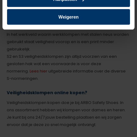
Alle klompen in onze collectie zijn geschikt voor dames en
heren. Bij
beroepsklompen
en
medische klompen
is er meer
Weigeren
diversiteit te vinden in klompen wat betreft opdruk en
(vrolijke) patronen, maar de pasvorm en comfort zijn unisex.
In het werkveld waarin werkklompen met stalen neus worden
gebruikt staat veiligheid voorop en is een print minder
gebruikelijk.
S2 en S3 veiligheidsklompen zijn altijd voorzien van een
gesloten hak wat een voorwaarde is voor deze
normering.
Lees hier
uitgebreide informatie over de diverse
S-normeringen.
Veiligheidsklompen online kopen?
Veiligheidsklompen kopen doe je bij ARBO Safety Shoes. In
ons assortiment hebben wij klompen voor dames en heren.
Je kunt bij ons 24/7 jouw bestelling plaatsen en wij zorgen
ervoor dat je deze zo snel mogelijk ontvangt.